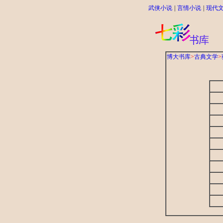
武侠小说
|
言情小说
|
现代
博大书库
>
古典文学
>