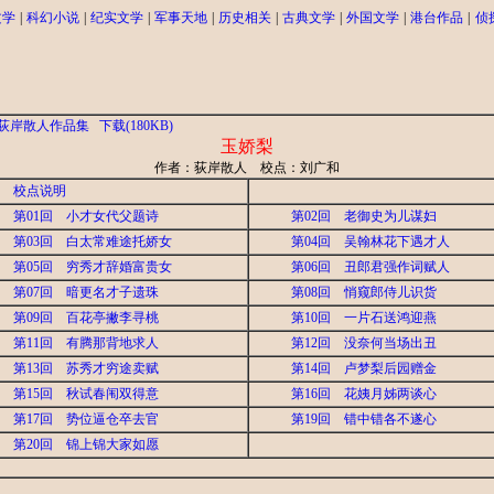
文学
|
科幻小说
|
纪实文学
|
军事天地
|
历史相关
|
古典文学
|
外国文学
|
港台作品
|
侦
荻岸散人作品集
下载(180KB)
玉娇梨
作者：荻岸散人 校点：刘广和
校点说明
第01回 小才女代父题诗
第02回 老御史为儿谋妇
第03回 白太常难途托娇女
第04回 吴翰林花下遇才人
第05回 穷秀才辞婚富贵女
第06回 丑郎君强作词赋人
第07回 暗更名才子遗珠
第08回 悄窥郎侍儿识货
第09回 百花亭撇李寻桃
第10回 一片石送鸿迎燕
第11回 有腾那背地求人
第12回 没奈何当场出丑
第13回 苏秀才穷途卖赋
第14回 卢梦梨后园赠金
第15回 秋试春闱双得意
第16回 花姨月姊两谈心
第17回 势位逼仓卒去官
第19回 错中错各不遂心
第20回 锦上锦大家如愿