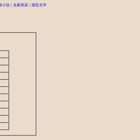
探小说
|
名家风采
|
报告文学