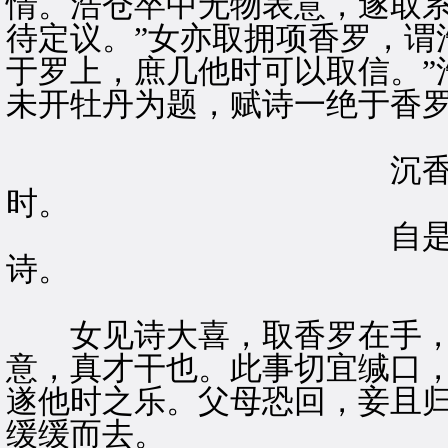
情。浩仓卒中无物表意，遂取系
待定议。”女亦取拥项香罗，谓
于罗上，庶几他时可以取信。”
未开牡丹为题，赋诗一绝于香
沉香亭畔露凝枝
时。
自是名花待名手
诗。
女见诗大喜，取香罗在手，谓
意，真才干也。此事切宜缄口
遂他时之乐。父母恐回，妾且归
缓缓而去。