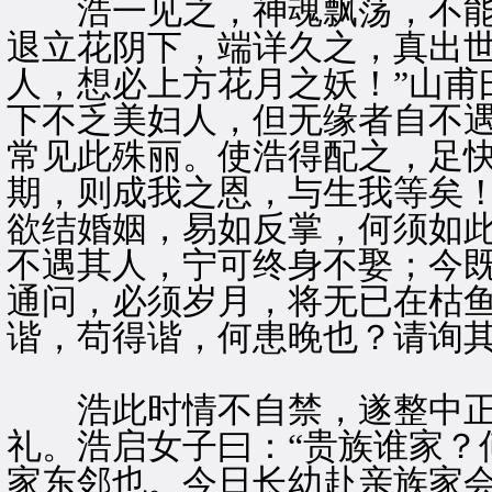
浩一见之，神魂飘荡，不能
退立花阴下，端详久之，真出世
人，想必上方花月之妖！”山甫
下不乏美妇人，但无缘者自不遇
常见此殊丽。使浩得配之，足
期，则成我之恩，与生我等矣！
欲结婚姻，易如反掌，何须如此
不遇其人，宁可终身不娶；今
通问，必须岁月，将无已在枯鱼
谐，苟得谐，何患晚也？请询其
浩此时情不自禁，遂整中正
礼。浩启女子曰：“贵族谁家？
家东邻也。今日长幼赴亲族家