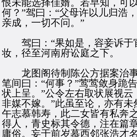
恨未能选择佳婿。若早知，可
何？”驾曰：“父母许以儿归浩
亲成，一切不问。”
驾曰：“果如是，容妾诉于官
妆，径至河南府讼庭之下。
龙图阁待制陈公方据案治事
笔间曰：“何事？”莺莺敛身跪
状上呈。”公令左右取状展视云
非媒不嫁。”此虽至论，亦有未
午志慕韩寿，此二女皆有私奔
得人，青史标其令德，注在篇
庸俗。妄于前岁慕西邻张浩才