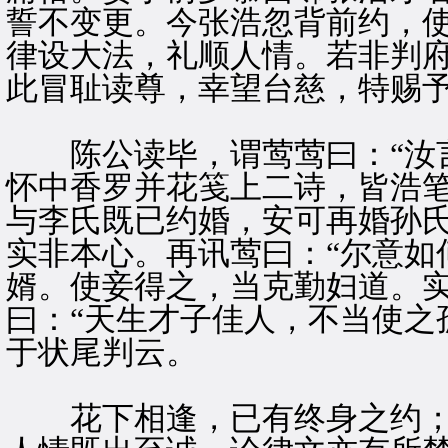
誓不变更。今张浩忽背前约，
律设大法，礼顺人情。若非判
此冒耻读尊，幸望台慈，特赐
陈公读毕，谓莺莺曰：“汝言
怀中香罗并花笺上二诗，皆浩
与李氏既已约婚，安可再婚孙
实非本心。再讯莺曰：“尔意如
婿。使妾得之，当克勤妇道。实
曰：“天生才子佳人，不当使之
于状尾判云。
花下相逢，已有终身之约；