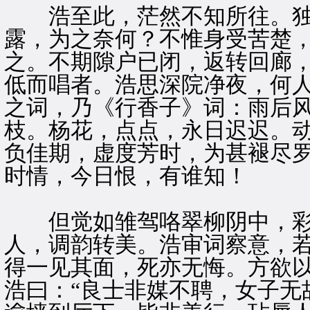
浩至此，茫然不知所往。独
露，为之奈何？不惟身受苦楚
之。不期隙户已闭，返转回廊
低而唱者。浩思深院净夜，何
之词，乃《行香子》词：雨后
枝。杨花，点点，永日迟迟。
负佳期，虚度芳时，为甚褪尽
时情，今日恨，有谁知！
但觉如雏驾咯翠柳阴中，彩
人，调韵转美。浩审词察意，
得一见其面，死亦无悔。方欲
浩曰：“良士非媒不聘，女子无