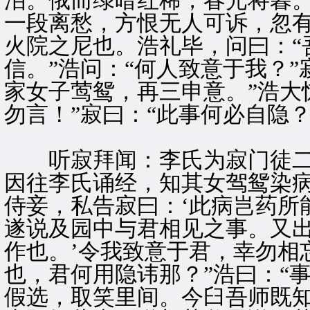
泪。俄而绿暗红稀，春光将暮
一段离愁，方恨无人可诉，忽
火院之尼也。浩礼毕，问曰：“
信。”浩问：“何人致意于我？
家女子莺鸳，再三申意。”浩大
勿言！”寂曰：“此事何必自隐
听寂拜闻：李氏为寂门徒二
因往李氏诵经，知其女驾鸳染
侍妾，私告寂曰：‘此病岂药所
遂说及园中与君相见之事。又出
作也。’令我致意于君，幸勿相
也，君何用隐讳那？”浩曰：“
假选，取笑里间。今臼吾师既知