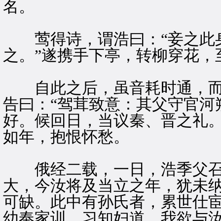
名。
莺得诗，谓浩曰：“妾之此身
之。”遂携手下亭，转柳穿花，
自此之后，虽音耗时通，而
告曰：“驾茸致意：其父守官河
好。候回日，当议秦、晋之礼。
如年，抱恨怀愁。
俄经二载，一日，浩季父召浩
大，今汝将及当立之年，犹未
可缺。此中有孙氏者，累世仕
幼奉家训，习知妇道。我欲与