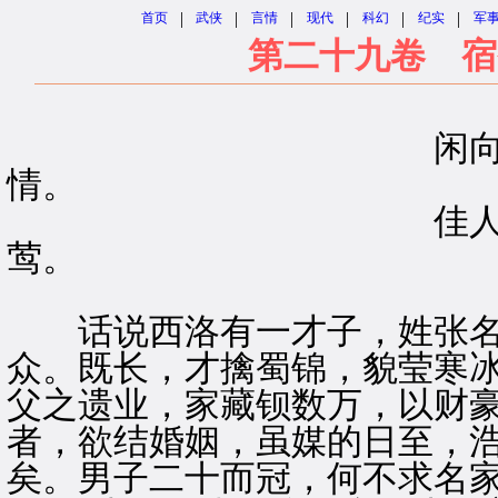
|
|
|
|
|
|
首页
武侠
言情
现代
科幻
纪实
军
第二十九卷 宿
闲向书斋阐古今
情。
佳人才子多奇遇
莺。
话说西洛有一才子，姓张名
众。既长，才擒蜀锦，貌莹寒
父之遗业，家藏钡数万，以财
者，欲结婚姻，虽媒的日至，浩
矣。男子二十而冠，何不求名家