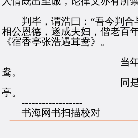
人情既出至诚，论律文亦有所
判毕，谓浩曰：“吾今判合与
相公恩德，遂成夫妇，偕老百
《宿香亭张浩遇茸鸯》。
当年崔氏赖张生
鸯。
同是风流千古话
亭。
------------------
书海网书扫描校对