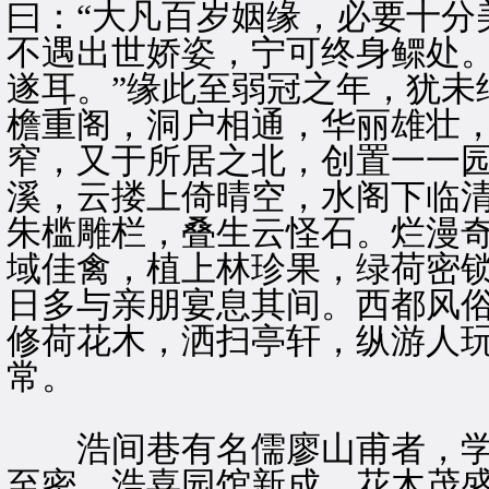
曰：“大凡百岁姻缘，必要十分
不遇出世娇姿，宁可终身鳏处
遂耳。”缘此至弱冠之年，犹未
檐重阁，洞户相通，华丽雄壮
窄，又于所居之北，创置一一
溪，云搂上倚晴空，水阁下临
朱槛雕栏，叠生云怪石。烂漫
域佳禽，植上林珍果，绿荷密
日多与亲朋宴息其间。西都风
修荷花木，洒扫亭轩，纵游人
常。
浩间巷有名儒廖山甫者，学
至密。浩喜园馆新成，花木茂