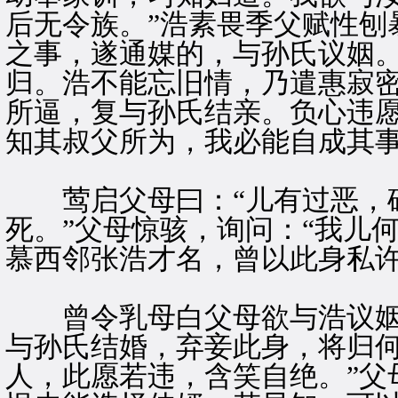
后无令族。”浩素畏季父赋性刨
之事，遂通媒的，与孙氏议姻
归。浩不能忘旧情，乃遣惠寂密
所逼，复与孙氏结亲。负心违愿
知其叔父所为，我必能自成其事
莺启父母曰：“儿有过恶，砧
死。”父母惊骇，询问：“我儿
慕西邻张浩才名，曾以此身私
曾令乳母白父母欲与浩议姻
与孙氏结婚，弃妾此身，将归
人，此愿若违，含笑自绝。”父