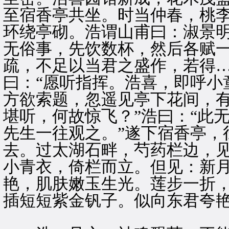
至宿香亭共坐。时当仲春，桃
环绕亭砌。浩谓山甫曰：淑景
无俗事，先饮数杯，然后各赋
疏，不足以当君之盛作，若得
曰：“愿听指挥。浩喜，即呼小
方欲索题，忽遥见亭下花间，有
堪听，何故惊飞？”浩曰：“此
先生一往观之。”遂下宿香亭，
去。过太湖石畔，芍药栏边，
小青衣，倚栏而立。但见：新
艳，肌肤嫩玉生光。莲步一折
插短短紫金钒子。似向东君夸