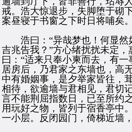
逾墙到厅下，皆非善行，玷辱
戒。浩大惊退步，失脚堕于砌
案昼寝于书窗之下时日将哺矣
浩曰：“异哉梦也！何显然如
吉兆告我？”方心绪扰扰未定，
曰：“适来只奉小柬而去，有一
居房后，乃君家之东墙也，高
中有婚姻事，是夕举家皆往，
相待，欲逾墙与君相见，君切记
言不能荆屈指数日，已至所约
用玩好之物，皆列于宿香亭中
一小层。反闭园门，倚梯近墙