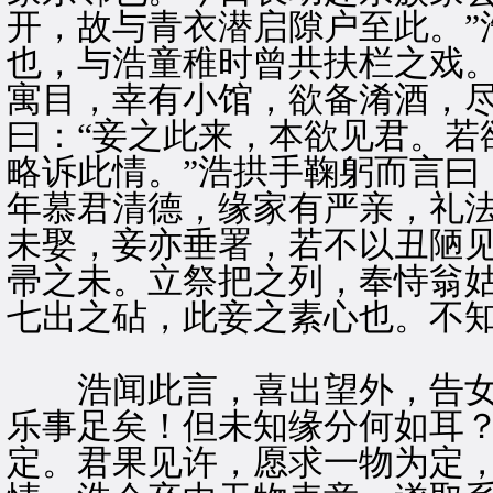
开，故与青衣潜启隙户至此。”
也，与浩童稚时曾共扶栏之戏。
寓目，幸有小馆，欲备淆酒，尽
曰：“妾之此来，本欲见君。若
略诉此情。”浩拱手鞠躬而言曰
年慕君清德，缘家有严亲，礼
未娶，妾亦垂署，若不以丑陋
帚之未。立祭把之列，奉恃翁
七出之砧，此妾之素心也。不
浩闻此言，喜出望外，告女曰
乐事足矣！但未知缘分何如耳？
定。君果见许，愿求一物为定