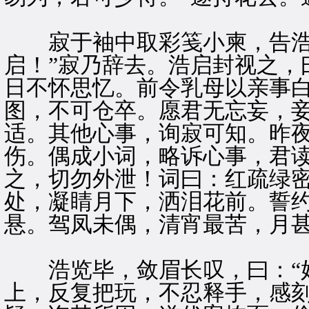
寂于袖中取彩笺小柬，告浩
启！”寂乃辞去。浩启封视之，
日不怀思忆。前令乳母以亲事
图，不可仓卒。愿君无忘妄，
适。其他心事，询寂可知。昨
伤。偶成小词，略诉心事，君
之，切勿外泄！词曰：红疏绿
处，凝睛月下，洒泪花前。誓
悬。驾凤未偶，清宵最苦，月
浩览毕，敛眉长叹，曰：“好
上，反复把玩，不忍释手，感