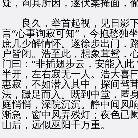
疑，询其所因，遂伏案掩面，
良久，举首起视，见日影下
言“心事询寂可知”，今抱愁独
庶几少解情怀。遂徐步出门，
户皆闭。浩至此，想象茸鸳，
门曰：“非插翅步云，安能入此
半开，左右寂无一人。浩大喜曰
惠寂，不如潜入其中，探间驾茸
法，蹑足而入。既到中堂，匿
庭悄悄，深院沉沉。静中闻风
渐急，窗中风弄残灯；夜色已
山后，远似巫阳千万重。