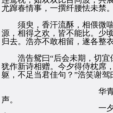
尤蹿春情事，一撰纤腰怯未禁
须臾，香汗流酥，相偎微喘
源，相得之欢，皆不能比。少顷
归去。浩亦不敢相留，遂各整
浩告鸳曰“后会未期，切宜保
犹作新诗相赠。今夕得侍枕席
躯，不足当君佳句？”浩笑谢驾
华青佳梦徒闻说
声。
一夕东轩多少事