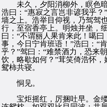
未久，夕阳消柳外，瞑色暗
浩曰：“惠寂之言岂非谚我乎？
墙之上。浩举目仰视，乃驾驾
行，至宿香亭上。明烛并坐，
曰：“不谓丽人果肯来此！噶曰
事，今日宁肯班语！”浩曰：“
乎？”驾曰：“难禁酒力，恐来
饮，略歇如何？”茸笑倚浩怀，
鸳柿共寝。
恫见。
宝炬摇红，厉捆吐早。金缕
连鸳枕，如双双比目同波；共