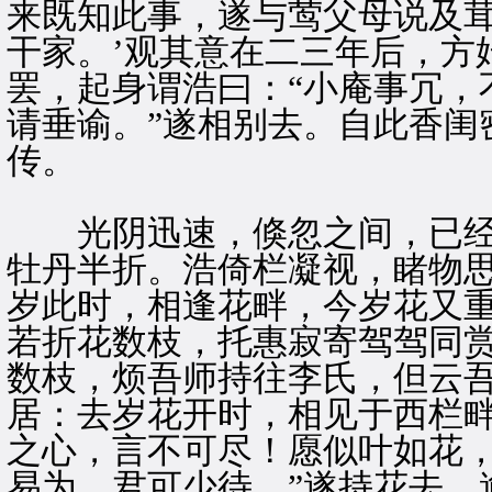
来既知此事，遂与莺父母说及茸
干家。’观其意在二三年后，方
罢，起身谓浩曰：“小庵事冗，
请垂谕。”遂相别去。自此香闺
传。
光阴迅速，倏忽之间，已经
牡丹半折。浩倚栏凝视，睹物
岁此时，相逢花畔，今岁花又
若折花数枝，托惠寂寄驾驾同赏
数枝，烦吾师持往李氏，但云
居：去岁花开时，相见于西栏
之心，言不可尽！愿似叶如花，
易为，君可少待。”遂持花去。