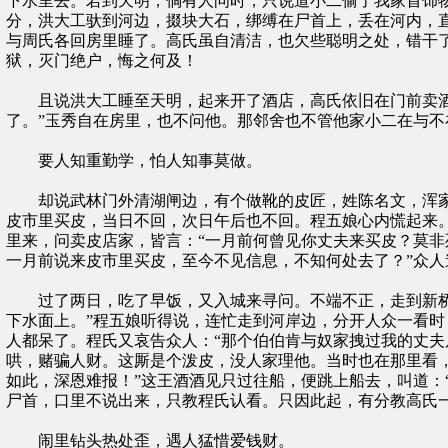
下水里去。若到天明，倘有人问时，只说道小二偷了我家首饰
分，洪大工驮到河边，掇块大石，绑缚在尸首上，丢在河内，
与周氏各回房里睡了。高氏虽自清洁，也欠些聪明之处，错干
狱，灭门绝户，悔之何及！
且说洪大工睡至天明，起来开了酒店，高氏依旧在门前卖酒。
了。”玉秀自在房里，也不问他。那邻舍也不管他家小二在与
要人知重勤学，怕人知事莫做。
却说武林门外清湖闸边，有个做靴的皮匠，姓陈名文，浑家
皮市里买皮，当日不回，次日午后也不回。程五娘心内慌起来
里来，问卖皮店家，皆言：“一月前何曾见你丈夫来买皮？莫非
一月前说来皮市里买皮，至今不见信息，不知何处去了？”众人
过了两日，吃了早饭，又入城来寻问。不端不正，走到新桥上
下水面上。”程五娘听得说，连忙走到河岸边，分开人众一看时
人都呆了。程氏又哀告众人：“那个伯伯肯与奴家拽过我的丈夫
哄，赌骗人财。这厮是个泼皮，没人家理他。当时也在那里看，
如此，深恩难报！”这王酒酒见只过往船，便跳上船去，叫道：
尸首，口里不说出来，只教程氏认看。只因此起，有分教高氏
闹里钻头热处歪，遇人猛惜爱钱财。