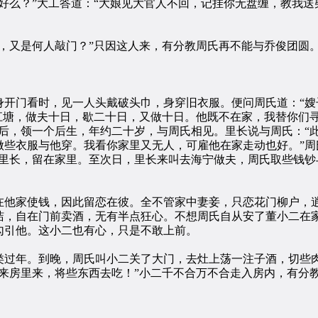
好么？”大工答道：“大娘见大官人不回，记挂你无盘缠，教我送
又是何人敲门？”只因这人来，有分教周氏再不能与乔俊团圆
门看时，见一人头戴破头巾，身穿旧衣服。便问周氏道：“嫂子
江塘，做夫十日，歇二十日，又做十日。他既不在家，我替你们寻
后，领一个后生，年约二十岁，与周氏相见。里长说与周氏：“
些衣服与他穿。我看你家里又无人，可雇他在家走动也好。”周
了里长，留在家里。至次日，里长来叫去海宁做夫，周氏取些钱钞
他家使钱，因此留恋在彼。全不管家中妻妾，只恋花门柳户，逍
洁，自在门前卖酒，无有半点狂心。不想周氏自从安了董小二在
勾引他。这小二也有心，只是不敢上前。
过年。到晚，周氏叫小二关了大门，去灶上荡一注子酒，切些肉
来房里来，将些东西去吃！”小二千不合万不合走入房内，有分