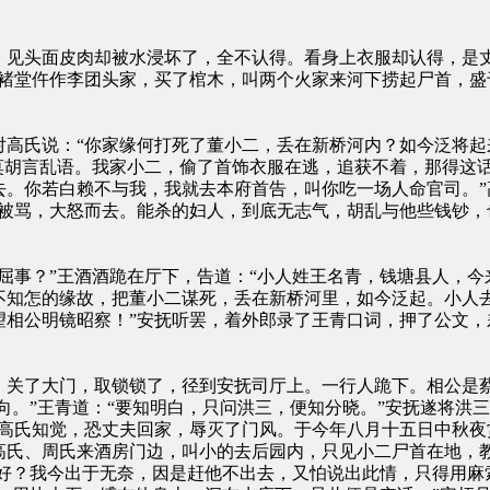
头面皮肉却被水浸坏了，全不认得。看身上衣服却认得，是丈
到褚堂仵作李团头家，买了棺木，叫两个火家来河下捞起尸首，盛
氏说：“你家缘何打死了董小二，丢在新桥河内？如今泛将起
莫胡言乱语。我家小二，偷了首饰衣服在逃，追获不着，那得这话
。你若白赖不与我，我就去本府首告，叫你吃一场人命官司。”
酒被骂，大怒而去。能杀的妇人，到底无志气，胡乱与他些钱钞，
事？”王酒酒跪在厅下，告道：“小人姓王名青，钱塘县人，今
不知怎的缘故，把董小二谋死，丢在新桥河里，如今泛起。小人
望相公明镜昭察！”安抚听罢，着外郎录了王青口词，押了公文，
关了大门，取锁锁了，径到安抚司厅上。一行人跪下。相公是蔡
去向。”王青道：“要知明白，只问洪三，便知分晓。”安抚遂将洪
。高氏知觉，恐丈夫回家，辱灭了门风。于今年八月十五日中秋夜
高氏、周氏来酒房门边，叫小的去后园内，只见小二尸首在地，
好？我今出于无奈，因是赶他不出去，又怕说出此情，只得用麻索