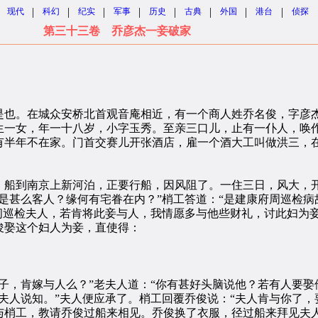
|
|
|
|
|
|
|
|
现代
科幻
纪实
军事
历史
古典
外国
港台
侦探
第三十三卷 乔彦杰一妾破家
也。在城众安桥北首观音庵相近，有一个商人姓乔名俊，字彦杰
生一女，年一十八岁，小字玉秀。至亲三口儿，止有一仆人，唤
有半年不在家。门首交赛儿开张酒店，雇一个酒大工叫做洪三，
船到南京上新河泊，正要行船，因风阻了。一住三日，风大，开
是甚么客人？缘何有宅眷在内？”梢工答道：“是建康府周巡检
问巡检夫人，若肯将此妾与人，我情愿多与他些财礼，讨此妇为
俊娶这个妇人为妾，直使得：
，肯嫁与人么？”老夫人道：“你有甚好头脑说他？若有人要娶
夫人说知。”夫人便应承了。梢工回覆乔俊说：“夫人肯与你了，
与梢工，教请乔俊过船来相见。乔俊换了衣服，径过船来拜见夫