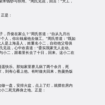
柴米钱钞与你用。”周氏见说，回言：“大工，
。正是：
，乔俊在家么？”周氏答道：“自从九月出
个人，你出钱雇他去做工。”周氏答道：“既如
此人是上海县人，姓董名小二，自幼他父母俱
氏见说，心中欢喜道：“委实我家无人走动。
与小二，跟着里长去了十日，回来。这小二在
遥快乐。那知家里赛儿病了两个余月，死
家，到有心看上他。有时做夫回来，热羹热饭
做一盘，安排火盆，点上了灯，就摆在房内
教小二死无葬身之地。正是：