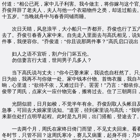
付道：“相公已死，家中儿子利害。我今做主，将你嫁与这个官
乔俊拜辞了老夫人，夫人与他一个衣箱物件之类，却送过船去。
十五岁。”当晚就舟中与春香同铺而睡。
次日天睛，风息浪平，大小船只一齐都开。乔俊也行了五六
去了。乔俊引春香入家中来。自先走入里面去与高氏相见，说
件事，我便容你。”乔俊道：“你且说那两件事？”高氏启口说
妇人之语不宜听，割户分门坏五伦。
勿信妻言行大道，世间男子几多人？
当下高氏说与丈夫：“你今已娶来家，我说也自枉然了。只是
日为始，我再不与你做一处。家中钱本什物、首饰衣服，我自
晌，心里道：“欲待不依，又难过日子。罢罢！”乃言：“都依
俊带了周氏，点家火一应什物完备，搬将过去。住了三朝两日
光阴似箭，日月如梭，不觉半年有余。乔俊刮取人头帐目及私
急事，可回去大娘家里说知。”道罢，径到家里说与高氏：“我
来新住处打点明早起程。此时是九月间，出门搭船，登途去了
一去两个月，周氏在家终日倚门而望，不见丈夫回来。看看
冬时节，只管不回？这周氏寒冷，赛儿又病重，起身不得；乃