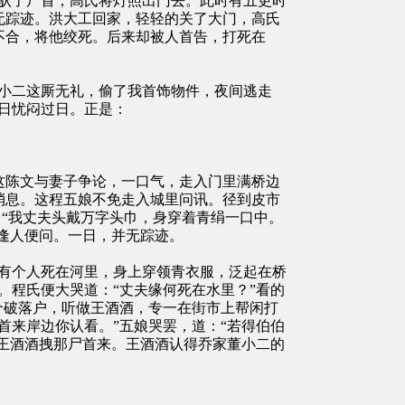
驮了尸首，高氏将灯照出门去。此时有五更时
无踪迹。洪大工回家，轻轻的关了大门，高氏
不合，将他绞死。后来却被人首告，打死在
小二这厮无礼，偷了我首饰物件，夜间逃走
日忧闷过日。正是：
陈文与妻子争论，一口气，走入门里满桥边
消息。这程五娘不免走入城里问讯。径到皮市
：“我丈夫头戴万字头巾，身穿着青绢一口中。
中逢人便问。一日，并无踪迹。
有个人死在河里，身上穿领青衣服，泛起在桥
。程氏便大哭道：“丈夫缘何死在水里？”看的
个破落户，听做王酒酒，专一在街市上帮闲打
首来岸边你认看。”五娘哭罢，道：“若得伯伯
时王酒酒拽那尸首来。王酒酒认得乔家董小二的