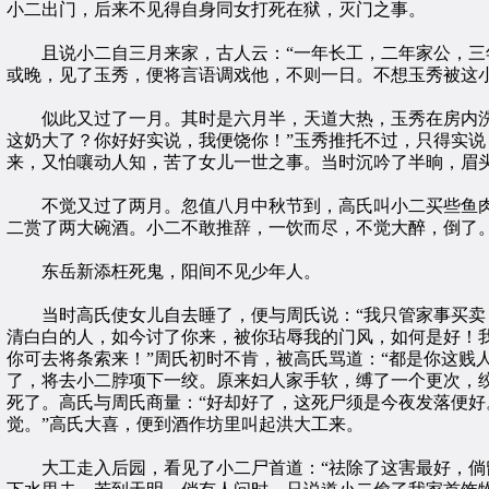
小二出门，后来不见得自身同女打死在狱，灭门之事。
且说小二自三月来家，古人云：“一年长工，二年家公，三年
或晚，见了玉秀，便将言语调戏他，不则一日。不想玉秀被这
似此又过了一月。其时是六月半，天道大热，玉秀在房内洗浴
这奶大了？你好好实说，我便饶你！”玉秀推托不过，只得实说
来，又怕嚷动人知，苦了女儿一世之事。当时沉吟了半晌，眉
不觉又过了两月。忽值八月中秋节到，高氏叫小二买些鱼肉
二赏了两大碗酒。小二不敢推辞，一饮而尽，不觉大醉，倒了
东岳新添枉死鬼，阳间不见少年人。
当时高氏使女儿自去睡了，便与周氏说：“我只管家事买卖，
清白白的人，如今讨了你来，被你玷辱我的门风，如何是好！
你可去将条索来！”周氏初时不肯，被高氏骂道：“都是你这贱
了，将去小二脖项下一绞。原来妇人家手软，缚了一个更次，
死了。高氏与周氏商量：“好却好了，这死尸须是今夜发落便好
觉。”高氏大喜，便到酒作坊里叫起洪大工来。
大工走入后园，看见了小二尸首道：“祛除了这害最好，倘留