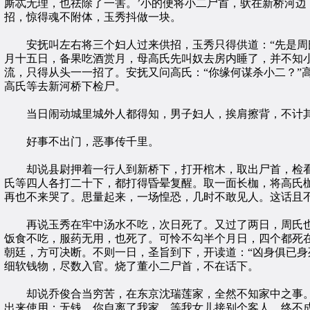
厮忒无理，也祛除了一害。’小的便将小二尸首，驮在新桥河边
招，惊得魂不附体，玉秀抖做一块。
安抚叫左右将三个妇人过来供招，玉秀只得供道：“先是周氏
月十五日，备果吃酒赏月，母高氏先叫奴去房内睡了，并不知小
流，只得从头一一招了。安抚又问高氏：“你缘何谋杀小二？”
高氏等去新河桥下检尸。
当日闹动城里城外人都得知，男子妇人，挨肩擦背，不计其
好事不出门，恶事传千里。
却说县尉押着一行人到新桥下，打开棺木，取出尸首，检看
氏等四人各打二十下，都打得昏晕复醒。取一面长枷，将高氏
再也不来哭了。思量起来，一场惶恐，几时不敢见人。这话且
再说玉秀在牢中汤水不吃，次日死了。又过了两日，周氏也
饭食不吃，服药无用，也死了。可怜不勾半个月日，四个都死
朝廷，方可决断。不则一日，圣旨到下，开读道：“凶身俱已身
细软钱物，尽数入官。烧了董小二尸首，不在话下。
却说乔俊合当穷苦，在东京沈瑞莲家，全然不知家中之事。住
出来使用；无钱，你自离了我家，等我女儿接别个客人。终不