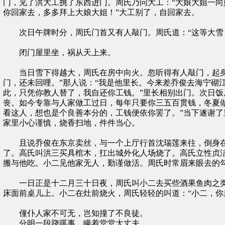
门，见了洪大工挑了东西进门。周氏乃问大工：“大娘大姐一向
你回家去，多多拜上大娘大姐！”大工别了，自回家去。
次日午牌时分，周氏门首又有人敲门。周氏道：“这等大雪，
闭门屋里坐，祸从天上来。
当日雪下得越大，周氏在房中向火。忽听得有人敲门，起身开
门，还未回哩。”那人说：“我是他里长。今来差乔俊去海宁砌
此，只凭你教人替了，我自还你工钱。”里长相别出门。次日饭
丧。如今专靠与人家做工过日，每年只要你三五百贯钱，冬夏做
看这人，想也是个良善本分的，工钱便依你罢了。”当下遂谢
家里小心谨慎，烧香扫地，件件当心。
且说乔俊在东京卖丝，与一个上厅行首沈瑞莲来往，倒身在
了。高氏叫洪三买具棺木，扛出城外化人场烧了。高氏立性贞
搬与他吃。小二见他家无人，勤谨做活。周氏时常眉来眼去的
一日正是十二月三十日夜，周氏叫小二去买些酒果鱼肉之类
床面前桌儿上。小二在灶前烧火，周氏轻轻的叫道：“小二，你
僮仆人家不可无，岂知撞了不良徒。
分明一段跷蹊事，瞒着堂堂大丈夫。