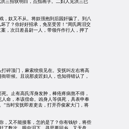
见洪三招状明白，点指画字。二妇人见洪三已
戏，奴又不从。将奴强抱到后园奸骗了。到八
儿坏了？你好好招承，免至受苦！”周氏两泪交
立案，次日差县尉一人，带领仵作行人，押了
打碎顶门，麻索绞痕见在。安抚叫左右将高
随衙听候。且说那皮匠妇人，也知得错认了，
死。止有高氏浑身发肿，棒疮疼病熬不得，
死人命，本该偿命。凶身人等俱死，具表申奉
。”当时安抚即差吏去，打开乔俊家大门，将
你，又不能接客，怎的是了？你有钱钞，将些
赶了数次，眼中泪下。寻思要回乡，又无盘