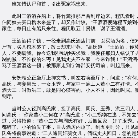
谁知错认尸和首，引出冤家祸患来。
此时王酒酒在船上，将竹篙推那尸首到岸边来。程氏看时，见
伯同奴去买口棺木来盛了，却又作计较。”王酒酒便随程五娘
家住，每日止有船只来往。程氏取五十贯钱，谢了王酒酒。
王酒酒得了钱，一径走到高氏酒店门前，以买酒为名，便对高
尸首，买具棺木盛了，改日却来埋葬。”高氏道：“王酒酒，你
人，不要瞒我。你今送我些钱钞买求我，我便任那妇人错认了去
剐的贼，不长俊的乞丐！见我丈夫不在家，今来诈我！”王酒
骂了王酒酒这一顿，被那厮走到宁海郡安抚司前，叫起屈来。
安抚相公正坐厅上押文书，叫左右唤至厅下，问道：“有何屈
高氏，与妾周氏，一女玉秀，与家中一雇工人董小二有奸情。
酒大工，叫做洪三，敢是同心谋害的。小人不甘，因此叫屈。
到厅。
当时公人径到高氏家，捉了高氏、周氏、玉秀、洪三四人，
问高氏：“你家董小二何在？”高氏道：“小二拐物在逃，不知
过，只得招道：“董小二先与周氏有奸，后搬回家，奸了玉秀
都醉了。小的怕失了事，自去酒房内睡了。到五更时分，只见
氏备将前事说道：‘二人通同奸骗女儿，倘或丈夫回日，怎的是