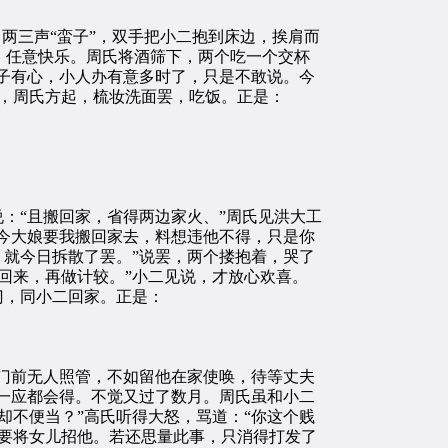
两三声“蛮子”，双手把小二抱到床边，挨肩而
，任意快乐。周氏将酒筛下，两个吃一个交杯
娘子有心，小人办有意多时了，只是不敢说。今
，周氏方起，梳妆洗面罢，吃饭。正是：
：“且搬回家，省得两边家火、”周氏见洪大工
“今大娘要我搬回家去，料想违他不得，只是你
，就今日拆散了罢。”说罢，两个搂抱着，哭了
回来，再做计较。”小二见说，才放心欢喜。
门，同小二回家。正是：
门前无人照管，不如留他在家使唤，待等丈夫
，一应都会得。不觉又过了数月。周氏虽和小二
却不便当？”高氏听得大怒，骂道：“你这个贱
要将女儿招他。若还思量此事，只消得打发了