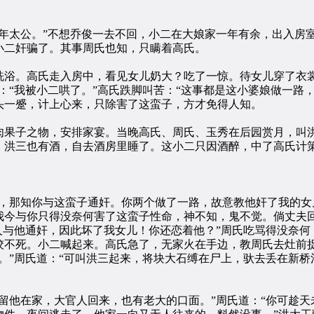
太公。”不想乔俊一去不回，小二在大娘家一年有余，出入房
小二奸骗了。其事周氏也知，只瞒着高氏。
。高氏走入房中，看见女儿奶大？吃了一惊。待女儿穿了衣裳
：“我被小二哄了。”高氏跌脚叫苦：“这事都是这小婆娘做一路
头一蹙，计上心来，只除害了这蛮子，方才免得人知。
果子之物，安排家宴。当晚高氏、周氏、玉秀在后园赏月，叫洪
。洪三也有酒，自去酒房里睡了。这小二只因酒醉，中了高氏计
那知你与这蛮子通奸。你两个做了一路，故意教他奸了我的女
我今与你只得没奈何害了这蛮子性命，神不知，鬼不觉。倘丈夫
人与他通奸，因此坏了我女儿！你还恋着他？”周氏吃骂得没奈
绞不死。小二喊起来。高氏急了，无家火在手边，教周氏去灶前
。”周氏道：“可叫洪三起来，将块大石缚在尸上，驮去丢在新
他在家，大官人回来，也有老大的口面。”周氏道：“你可趁天