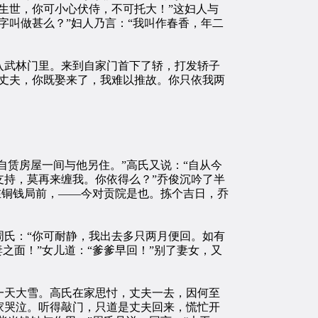
生世，你可小心伏侍，不可托大！”这妇人与
字叫做甚么？”妇人乃言：“我叫作春香，年二
武林门里。来到自家门首下了轿，打发轿子
丈夫，你既娶来了，我难以推故。你只依我两
赁房屋一间与他另住。”高氏又说：“自从今
持，莫再来缠我。你依得么？”乔俊沉吟了半
在铜钱局前，——今对贡院是也。拣个吉日，乔
氏：“你可耐静，我出去多只两月便回。如有
之面！”女儿道：“爹爹早回！”别了妻女，又
天大雪。高氏在家思忖，丈夫一去，因何至
家哭泣。听得敲门，只道是丈夫回来，慌忙开