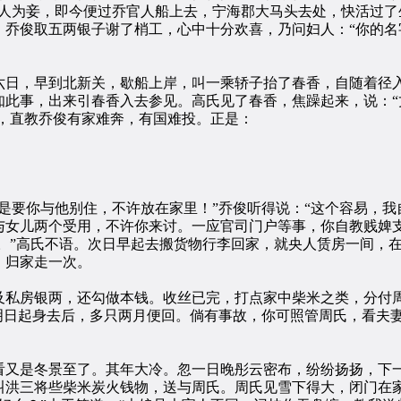
人为妾，即今便过乔官人船上去，宁海郡大马头去处，快活过了
乔俊取五两银子谢了梢工，心中十分欢喜，乃问妇人：“你的名
日，早到北新关，歇船上岸，叫一乘轿子抬了春香，自随着径入
知此事，出来引春香入去参见。高氏见了春香，焦躁起来，说：“
出，直教乔俊有家难奔，有国难投。正是：
要你与他别住，不许放在家里！”乔俊听得说：“这个容易，我自
与女儿两个受用，不许你来讨。一应官司门户等事，你自教贱婢支
你。”高氏不语。次日早起去搬货物行李回家，就央人赁房一间，
，归家走一次。
房银两，还勾做本钱。收丝已完，打点家中柴米之类，分付周
明日起身去后，多只两月便回。倘有事故，你可照管周氏，看夫妻
。
又是冬景至了。其年大冷。忽一日晚彤云密布，纷纷扬扬，下一
叫洪三将些柴米炭火钱物，送与周氏。周氏见雪下得大，闭门在