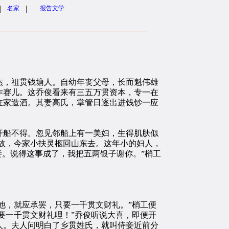
|
|
名家
报告文学
，祖贯钱塘人。自幼年丧父母，长而魁伟雄
作赛儿。这乔俊看来有三五万贯资本，专一在
在家造酒。其妻高氏，掌管日逐出进钱钞一应
船不得。忽见邻船上有一美妇，生得肌肤似
病故，今家小扶灵柩回山东去。这年小的妇人，
妾。说得这事成了，我把五两银子谢你。”梢工
他，就应承罢，只要一千贯文财礼。”梢工便
要一千贯文财礼哩！”乔俊听说大喜，即便开
人。夫人问明白了乡贯姓氏，就叫侍妾近前分