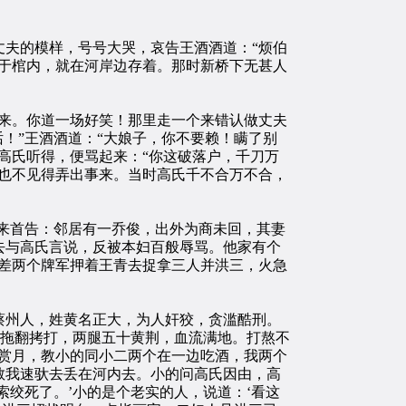
夫的模样，号号大哭，哀告王酒酒道：“烦伯
于棺内，就在河岸边存着。那时新桥下无甚人
来。你道一场好笑！那里走一个来错认做丈夫
！”王酒酒道：“大娘子，你不要赖！瞒了别
高氏听得，便骂起来：“你这破落户，千刀万
也不见得弄出事来。当时高氏千不合万不合，
来首告：邻居有一乔俊，出外为商未回，其妻
去与高氏言说，反被本妇百般辱骂。他家有个
差两个牌军押着王青去捉拿三人并洪三，火急
州人，姓黄名正大，为人奸狡，贪滥酷刑。
三拖翻拷打，两腿五十黄荆，血流满地。打熬不
赏月，教小的同小二两个在一边吃酒，我两个
教我速驮去丢在河内去。小的问高氏因由，高
绞死了。’小的是个老实的人，说道：‘看这