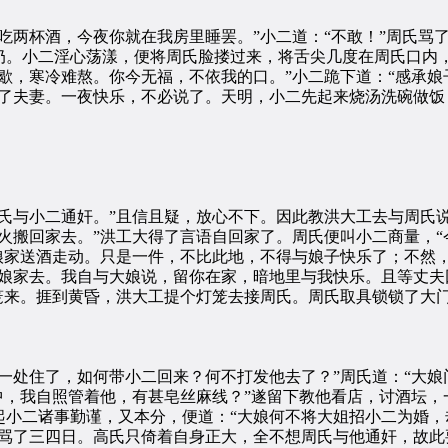
杯酒，今夜你就在我房里睡罢。”小二道：“不敢！”周氏骂了
奶。小二淫心荡漾，便将周氏脸搂过来，将舌尖几度在周氏口内
歇，寒冷难熬。你今无福，不依我的口。”小二跪下道：“感承
做了夫妻。一夜快乐，不必说了。天明，小二先起来烧汤洗碗做饭
与小二通奸。”且信且疑，放心不下。因此教洪大工去与周氏说
火搬回家去。”洪工大得了言语自回家了。周氏便叫小二商量，
娘家送酒走动。只是一件，不比此地，不得与娘子快乐了；不然
娘家去。我自与大娘说，留你在家，暗地里与我快乐。且等丈夫
笼来。捱到黄昏，洪大工提个灯笼去接周氏。周氏取具锁锁了大
处住了，如何带小二回来？何不打发他去了？”周氏道：“大娘
中，我自照管着他，有甚皂丝麻线？”遂留下教他看店，讨酒坛
小二诸事勤谨，又本分，便道：“大娘何不将大姐招小二为婚，
氏骂了三四日。高氏只倚着自身正大，全不想周氏与他通奸，故此