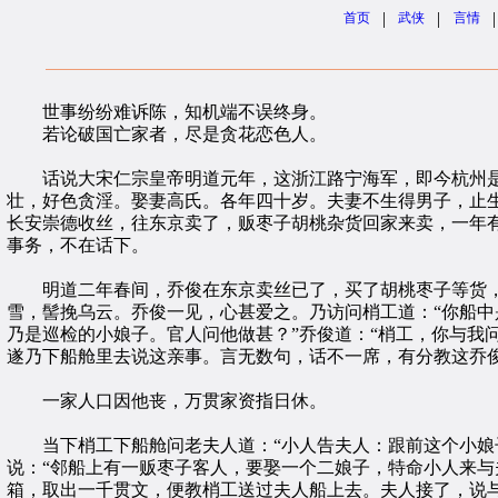
|
|
|
首页
武侠
言情
世事纷纷难诉陈，知机端不误终身。
若论破国亡家者，尽是贪花恋色人。
话说大宋仁宗皇帝明道元年，这浙江路宁海军，即今杭州是
壮，好色贪淫。娶妻高氏。各年四十岁。夫妻不生得男子，止
长安崇德收丝，往东京卖了，贩枣子胡桃杂货回家来卖，一年
事务，不在话下。
明道二年春间，乔俊在东京卖丝已了，买了胡桃枣子等货，
雪，髻挽乌云。乔俊一见，心甚爱之。乃访问梢工道：“你船中
乃是巡检的小娘子。官人问他做甚？”乔俊道：“梢工，你与我
遂乃下船舱里去说这亲事。言无数句，话不一席，有分教这乔
一家人口因他丧，万贯家资指日休。
当下梢工下船舱问老夫人道：“小人告夫人：跟前这个小娘子
说：“邻船上有一贩枣子客人，要娶一个二娘子，特命小人来与
箱，取出一千贯文，便教梢工送过夫人船上去。夫人接了，说