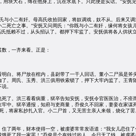
，用块大石，缚在他身上，沉在水底下。只此便是实话。”安抚
与小二有奸。母高氏收拾回家，将奴调戏，奴不从。后来又调
二死亡之事。”安抚又问周氏：“你既与小二有奸，缘何将女孩
高氏抵赖不过，从头招认了。都押下牢监了。安抚俱将各人供状
数，一齐来看。正是：
明白。将尸放在棺内，县尉带了一干人回话。董小二尸虽是斧头
枷了。周氏、玉秀、洪三俱用铁索锁了，押下大牢内监了。王青
不说。
死了。洪三看看病重，狱卒告知安抚，安抚令官医医治，不痊而
在牢中。狱卒通报，知府与吏商量，乔俊久不回家，妻妾在家谋
死，将家私抄扎入官。小二尸首，又无苦主亲人来领，烧化了罢
了两年，财本使得一空，被虔婆常常发语道：“我女儿恋住了
成饿死了我一家罢！”乔俊是个有钱过的人，今日无了钱，被虔婆