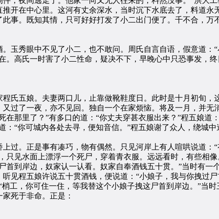
物件，夜间逃走了。他家一向又无人往来的，料然没事。”洪大工
直推开在中心里。这河有丈余深水，当时沉下水底去了，料道永
了此事。既知其情，只可好好打发了小二出门便了。千不合，万
玉秀眼中不见了小二，也不敢问。周氏自言自语，假意道：“
不在。高氏一时害了小二性命，疑决不下，早晚心中只恐事发，终
程氏五娘。夫妻两口儿，止靠做靴鞋度日。此时是十月初旬，这
。又过了一夜，亦不见回。独自一个在家烦恼。将及一月，并无
死在那里了？”有多口的道：“你丈夫穿甚衣服出来？”程五娘道
道：“你可城内各处去寻，便知音信。”程五娘谢了众人，绕城
过。正是事有凑巧，物有偶然。只见河岸上有人喧哄说道：“
，只见水面上漂浮一个死尸，穿着青衣服。远远看时，有些相像
尸首到岸边，奴家认一认看。奴家自奉酒钱五十贯。”当时有一
听见程五娘许说五十贯酒钱，便说道：“小娘子，我与你拽过尸
“梢工，你可住一住，等我替这个小娘子拽这尸首到岸边。”当
一家死于非命。正是：