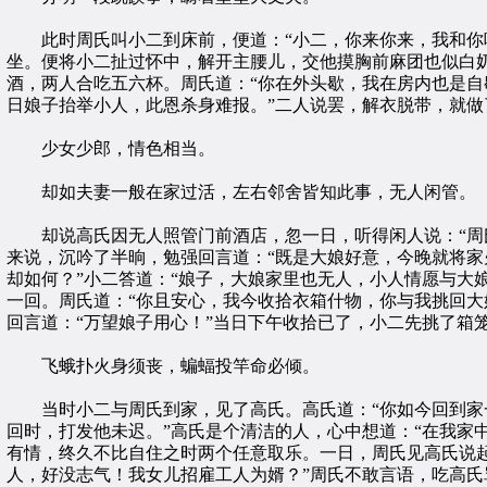
此时周氏叫小二到床前，便道：“小二，你来你来，我和你吃两
坐。便将小二扯过怀中，解开主腰儿，交他摸胸前麻团也似白
酒，两人合吃五六杯。周氏道：“你在外头歇，我在房内也是自
日娘子抬举小人，此恩杀身难报。”二人说罢，解衣脱带，就
少女少郎，情色相当。
却如夫妻一般在家过活，左右邻舍皆知此事，无人闲管。
却说高氏因无人照管门前酒店，忽一日，听得闲人说：“周氏
来说，沉吟了半晌，勉强回言道：“既是大娘好意，今晚就将家
却如何？”小二答道：“娘子，大娘家里也无人，小人情愿与大
一回。周氏道：“你且安心，我今收拾衣箱什物，你与我挑回大
回言道：“万望娘子用心！”当日下午收拾已了，小二先挑了箱
飞蛾扑火身须丧，蝙蝠投竿命必倾。
当时小二与周氏到家，见了高氏。高氏道：“你如今回到家一
回时，打发他未迟。”高氏是个清洁的人，心中想道：“在我家
有情，终久不比自住之时两个任意取乐。一日，周氏见高氏说起
人，好没志气！我女儿招雇工人为婿？”周氏不敢言语，吃高