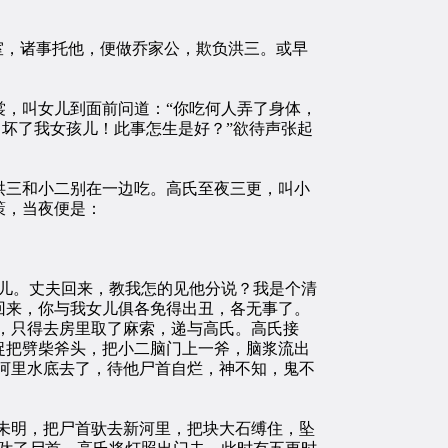
室，诸事托他，便做乔家公，欺负洪三。或早
，叫女儿到面前问道：“你吃何人弄了身体，
，坏了我女孩儿！此事怎生是好？”欲待声张起
三和小二别在一边吃。高氏至夜三更，叫小
策，当夜便是：
儿。丈夫回来，教我怎的见他分说？我是个清
回来，你与我女儿俱各免得出丑，各无事了。
何，只得去房里取了麻索，递与高氏。高氏接
捉把劈柴斧头，把小二脑门上一斧，脑浆流出
桥河里水底去了，待他尸首自烂，神不知，鬼不
未明，把尸首驮去新河里，把块大石缚住，坠