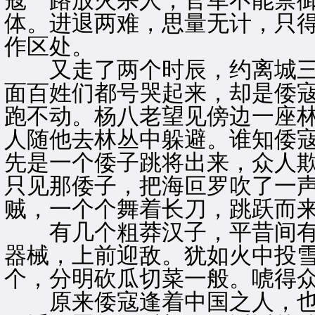
寇一路放火杀人，官军不能禁
体。进退两难，思量无计，只
作区处。
又走了两个时辰，约离城三
面百姓们都号哭起来，却是倭
跑不动。杨八老望见傍边一座
人随他去林丛中躲避。谁知倭
先是一个倭子跳将出来，众人
只见那倭子，把海叵罗吹了一
贼，一个个舞着长刀，跳跃而
有几个粗莽汉子，平昔间有
器械，上前迎敌。犹如火中投
个，分明砍瓜切菜一般。唬得
原来倭寇逢着中国之人，也