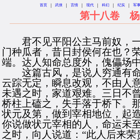
|
|
|
|
|
|
首页
武侠
言情
现代
科幻
纪实
军
第十八卷 杨
君不见平阳公主马前奴，一
门种瓜者，昔日封侯何在也？
端。达人知命总度外，傀儡场
这篇古风，是说人穷通有命
云踪无定，瞬息改观，不由人
未遇之时，家道艰难。三日不
桥柱上磕之，失手落于桥下。
状元及第，做到宰相地位，起
你说做状元宰相的人，命运未
之时，向人说道：“此人后来荣