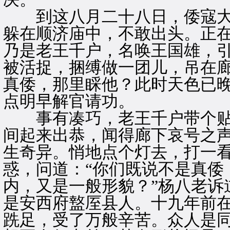
到这八月二十八日，倭寇大
躲在顺济庙中，不敢出头。正
乃是老王千户，名唤王国雄，
被活捉，捆缚做一团儿，吊在
真倭，那里睬他？此时天色已
点明早解官请功。
事有凑巧，老王千户带个贴
间起来出恭，闻得廊下哀号之
生奇异。悄地点个灯去，打一
惑，问道：“你们既说不是真倭
内，又是一般形貌？”杨八老诉
是安西府盩厔县人。十九年前
跣足，受了万般辛苦。众人是