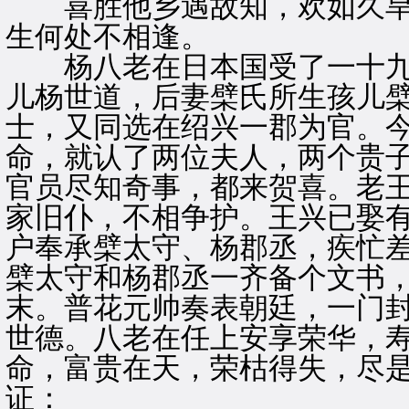
喜胜他乡遇故知，欢如久旱
生何处不相逢。
杨八老在日本国受了一十九
儿杨世道，后妻檗氏所生孩儿
士，又同选在绍兴一郡为官。
命，就认了两位夫人，两个贵
官员尽知奇事，都来贺喜。老
家旧仆，不相争护。王兴已娶
户奉承檗太守、杨郡丞，疾忙
檗太守和杨郡丞一齐备个文书
末。普花元帅奏表朝廷，一门
世德。八老在任上安享荣华，
命，富贵在天，荣枯得失，尽
证：