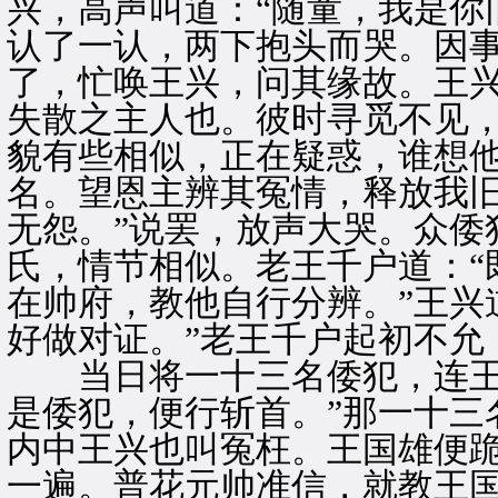
兴，高声叫道：“随童，我是你
认了一认，两下抱头而哭。因
了，忙唤王兴，问其缘故。王兴
失散之主人也。彼时寻觅不见
貌有些相似，正在疑惑，谁想
名。望恩主辨其冤情，释放我
无怨。”说罢，放声大哭。众倭
氏，情节相似。老王千户道：“
在帅府，教他自行分辨。”王兴
好做对证。”老王千户起初不允
当日将一十三名倭犯，连王兴
是倭犯，便行斩首。”那一十三
内中王兴也叫冤枉。王国雄便
一遍。普花元帅准信，就教王