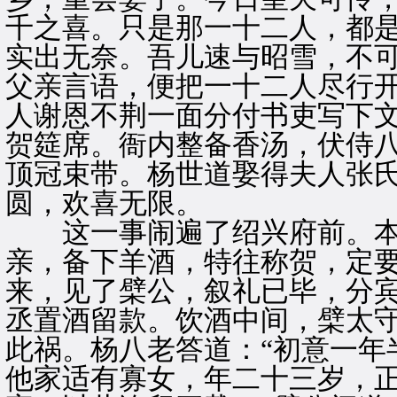
千之喜。只是那一十二人，都
实出无奈。吾儿速与昭雪，不可
父亲言语，便把一十二人尽行
人谢恩不荆一面分付书吏写下
贺筵席。衙内整备香汤，伏侍
顶冠束带。杨世道娶得夫人张
圆，欢喜无限。
这一事闹遍了绍兴府前。本
亲，备下羊酒，特往称贺，定
来，见了檗公，叙礼已毕，分
丞置酒留款。饮酒中间，檗太
此祸。杨八老答道：“初意一年
他家适有寡女，年二十三岁，