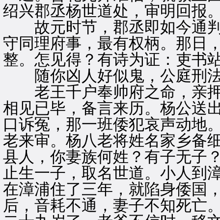
绍兴郡丞杨世道处，审明回报
故元时节，郡丞即如今通判
守同理府事，最有权柄。那日
整。怎见得？有诗为证：吏书
随你凶人好似鬼，公庭刑法
老王千户奉帅府之命，亲押
相见已毕，备言来历。杨公送
口诉冤，那一班倭犯哀声动地
老来审。杨八老将姓名家乡备细
县人，你妻族何姓？有子无子？
止生一子，取名世道。小人到
在漳浦住了三年，就陷身倭国
后，音耗不通，妻子不知死亡