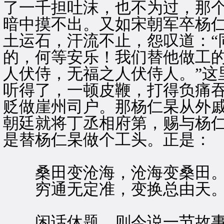
了一千担吐沫，也不为过，那
暗中摸不出。又如宋朝军卒杨
土运石，汗流不止，怨叹道：“
的，何等安乐！我们替他做工
人伏侍，无福之人伏侍人。”这
听得了，一顿皮鞭，打得负痛
贬做崖州司户。那杨仁杲从外
朝廷就将丁丞相府第，赐与杨
是替杨仁杲做个工头。正是：
桑田变沧海，沧海变桑田
穷通无定准，变换总由天
闲话休题。则今说一节故事，