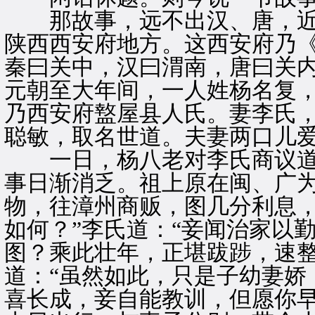
那故事，远不出汉、唐，近
陕西西安府地方。这西安府乃
秦曰关中，汉曰渭南，唐曰关
元朝至大年间，一人姓杨名复
乃西安府盩屋县人氏。妻李氏
聪敏，取名世道。夫妻两口儿
一日，杨八老对李氏商议道：
事日渐消乏。祖上原在闽、广
物，往漳州商贩，图几分利息
如何？”李氏道：“妾闻治家以
图？乘此壮年，正堪跋踄，速整
道：“虽然如此，只是子幼妻娇
喜长成，妾自能教训，但愿你早