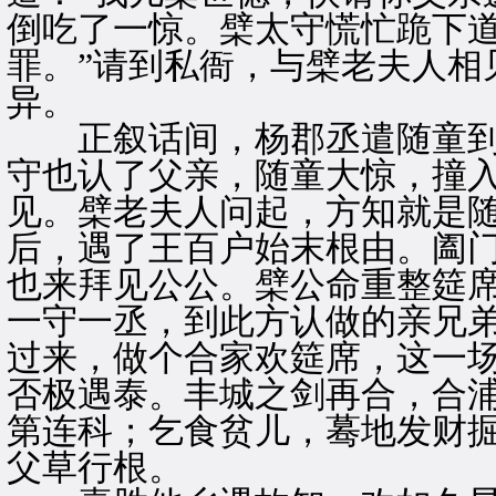
倒吃了一惊。檗太守慌忙跪下道
罪。”请到私衙，与檗老夫人相
异。
正叙话间，杨郡丞遣随童到
守也认了父亲，随童大惊，撞
见。檗老夫人问起，方知就是
后，遇了王百户始末根由。阖
也来拜见公公。檗公命重整筵
一守一丞，到此方认做的亲兄
过来，做个合家欢筵席，这一
否极遇泰。丰城之剑再合，合
第连科；乞食贫儿，蓦地发财
父草行根。