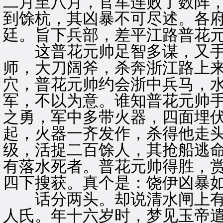
二月至八月，官军连败了数阵
到馀杭，其凶暴不可尽述。各
廷。旨下兵部，差平江路普花
这普花元帅足智多谋，又手
师，大刀阔斧，杀奔浙江路上
穴，普花元帅约会浙中兵马，
军，不以为意。谁知普花元帅
之勇，军中多带火器，四面埋
起，火器一齐发作，杀得他走
级，活捉二百馀人，其抢船逃
有落水死者。普花元帅得胜，
四下搜获。真个是：饶伊凶暴
话分两头。却说清水闸上有
人氏。年十六岁时，梦见玉帝