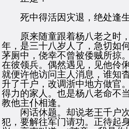
死中得活因灾退，绝处逢生
原来随童跟着杨八老之时，
年，是三十八岁人了，急切如
茅厕中，侥幸不曾被倭贼所掠
在彼领兵。偶然遇见，见他伶
就便许他访问主人消息，谁知
升了千户，改调浙中地方做官
得力的家人。也是杨八老命不
教他主仆相逢。
闲话休题。却说老王千户次
犯，要解往军门请功。正待起