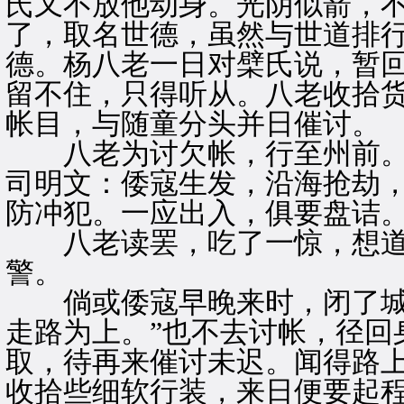
氏又不放他动身。光阴似箭，
了，取名世德，虽然与世道排
德。杨八老一日对檗氏说，暂
留不住，只得听从。八老收拾
帐目，与随童分头并日催讨。
八老为讨欠帐，行至州前。只
司明文：倭寇生发，沿海抢劫
防冲犯。一应出入，俱要盘诘。
八老读罢，吃了一惊，想道：
警。
倘或倭寇早晚来时，闭了城
走路为上。”也不去讨帐，径回
取，待再来催讨未迟。闻得路
收拾些细软行装，来日便要起