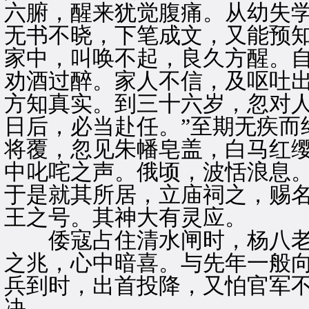
六腑，醒来犹觉腹痛。从幼失
无书不晓，下笔成文，又能预
家中，叫唤不起，良久方醒。
劝酒过醉。家人不信，及呕吐
方知真实。到三十六岁，忽对人
日后，必当赴任。”至期无疾而
将覆，忽见朱幡皂盖，白马红
中叱咤之声。俄顷，波恬浪息
于是就其所居，立庙祠之，赐
王之号。其神大有灵应。
倭寇占住清水闸时，杨八老
之兆，心中暗喜。与先年一般
兵到时，出首投降，又怕官军
决。