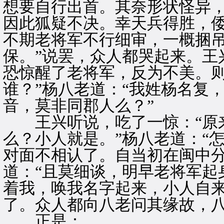
想要自行出首。其奈形状怪异
因此狐疑不决。幸天兵得胜，
不期老将军不行细审，一概捆
保。”说罢，众人都哭起来。王
恐惊醒了老将军，反为不美。
谁？”杨八老道：“我姓杨名复
音，莫非同郡人么？”
王兴听说，吃了一惊：“原来
么？小人就是。”杨八老道：“
对面不相认了。自当初在闽中分
道：“且莫细谈，明早老将军起
着我，唤我名字起来，小人自来
了。众人都向八老问其缘故，
正是：