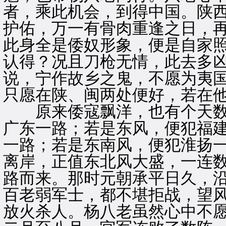
者，乘此机会，到得中国。陕
护佑，万一有骨肉重逢之日，
此身全是倭奴形象，便是自家
认得？况且刀枪无情，此去多
说，宁作故乡之鬼，不愿为夷
只愿在陕、闽两处便好，若在
原来倭寇飘洋，也有个天数
广东一路；若是东风，便犯福
一路；若是东南风，便犯淮扬
离岸，正值东北风大盛，一连
路而来。那时元朝承平日久，
百老弱军士，都不堪拒战，望
放火杀人。杨八老虽然心中不