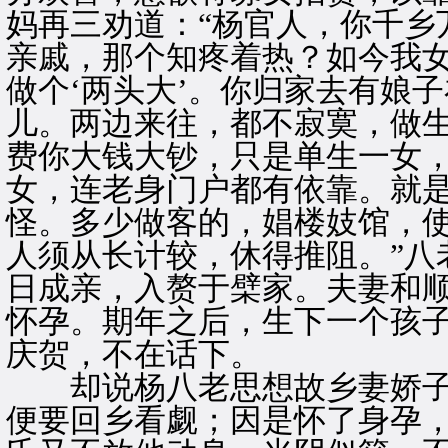
妈再三劝道：“杨官人，你千乡
亲戚，那个知疼着热？如今我
做个‘两头大’。你归家去有娘
儿。两边来往，都不寂寞，做
费你大钱大钞，只是单生一女
女，连老身门户都有依靠。就
怪。多少做客的，娼楼妓馆，
人须从长计较，休得推阻。”八
日成亲，入赘于檗家。夫妻和
怀孕。期年之后，生下一个孩
庆贺，不在话下。
却说杨八老思想故乡妻娇子
便要回乡看觑；因是怀了身孕