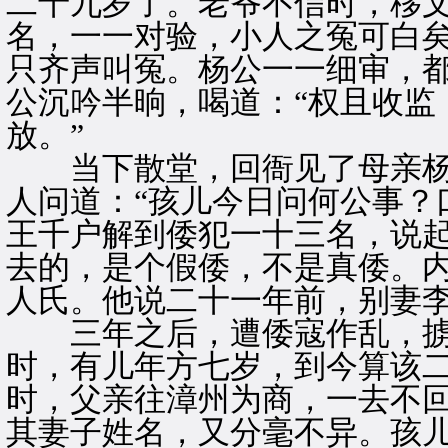
二十九岁了。老爷不信时，移文到
名，一一对验，小人之冤可白矣
只齐声叫冤。杨公一一细审，
公沉吟半晌，喝道：“权且收监
放。”
当下散堂，回衙见了母亲杨
人问道：“孩儿今日问何公事？
王千户解到倭犯一十三名，说
去的，是个假倭，不是真倭。
人氏。他说二十一年前，别妻
三年之后，遭倭寇作乱，掳
时，有儿年方七岁，到今算该
时，父亲往漳州为商，一去不
其妻子姓名，又分毫不异。孩