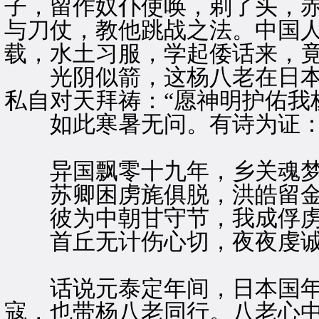
子，留作奴仆使唤，剃了头，
与刀仗，教他跳战之法。中国
载，水土习服，学起倭话来，
光阴似箭，这杨八老在日本
私自对天拜祷：“愿神明护佑我
如此寒暑无问。有诗为证
异国飘零十九年，乡关魂梦
苏卿困虏旄俱脱，洪皓留金
彼为中朝甘守节，我成俘虏
首丘无计伤心切，夜夜虔诚
话说元泰定年间，日本国年
寇，也带杨八老同行。八老心