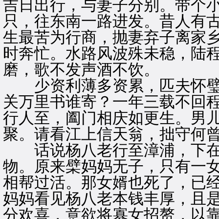
吉日出行，与妻子分别。带个
只，往东南一路进发。昔人有
生最苦为行商，抛妻弃子离家
时奔忙。水路风波殊未稳，陆
磨，歌不发声酒不饮。
少资利薄多资累，匹夫怀璧
关万里书谁寄？一年三载不回
行人至，阖门相庆如更生。男
聚。请看江上信天翁，拙守何
话说杨八老行至漳浦，下在
物。原来檗妈妈无子，只有一
相帮过活。那女婿也死了，已
妈妈看见杨八老本钱丰厚，且
分欢喜，意欲将寡女招赘，以