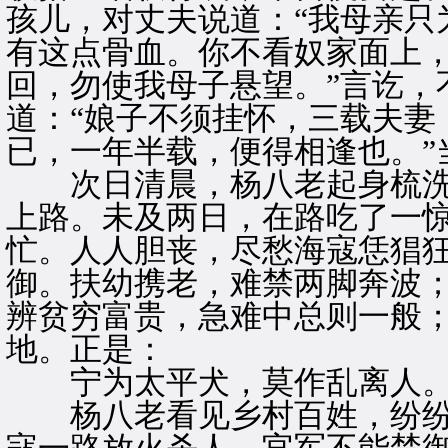
孩儿，对丈夫说道：“我母亲只
有这点骨血。你不看奴家面上
回，勿使我母子悬望。”言讫，
道：“娘子不须挂怀，三载夫妻
已，一年半载，便得相逢也。”
次日清晨，杨八老起身梳洗
上路。未及两日，在路吃了一
忙。人人胆丧，尽愁海寇恁猖
御。扶幼携老，难禁两脚奔波
辨贫穷富贵，急难中总则一般
地。正是：
宁为太平犬，莫作乱离人
杨八老看见乡村百姓，纷纷