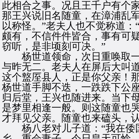
此相合之事。况且王千户有个
那王兴说旧名随童，在漳浦乱
以称怪。”老夫人也不觉称道：
颇有，不信件件皆合，事有可
窃听，是非顷刻可决。”
杨世道领命，次日重唤取一
与昨无二。老夫人在屏后大叫道
这个盩厔县人，正是你父亲！那
杨世道手脚不迭，一跌跌下公
归后堂，王兴也随进来。当下
是梦里相逢一般。则这随童也
才拜见父亲。随童也来磕头，
杨八老对儿子道：“我在倭国
乡，重会妻子。今日皇天可怜