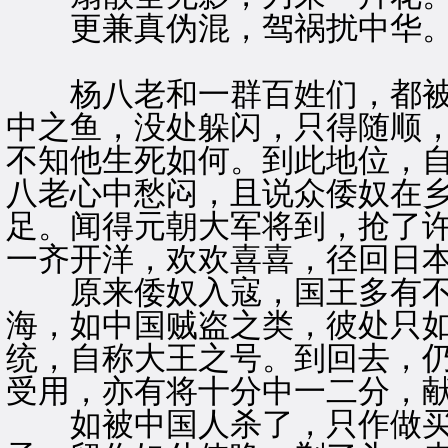
更兼真伪混，驾祸扰中华
杨八老和一群百姓们，都被
中之鱼，没处躲闪，只得随顺
不知他生死如何。到此地位，
八老心中愁闷，且说众倭奴在
足。闻得元朝大军将到，抢了
一齐开洋，欢欢喜喜，径回日
原来倭奴入寇，国王多有不
海，如中国贼盗之类，彼处只
统，自称大王之号。到回去，
受用，亦有将十分中一二分，
如被中国人杀了，只作做买