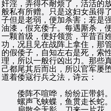
奸淫，弄得不耐烦了，活活的
般私有所赠。只是这妇女虽得
子但是老弱，便加杀害；若是
油漆，假充倭子。每遇厮杀，
一颗首级，便好领赏，平昔百
功，况且见在战阵上拿住，那
的假倭子，自知左右是死，索
理，所以一般行凶出力。那些
己都尾其后而出，所以官军屡
道着倭寇行兵之法，诗云：
倭阵不喧哗，纷纷正带斜
螺声飞蛱蝶，鱼贯走长蛇
扇散全无影，刀来一片花