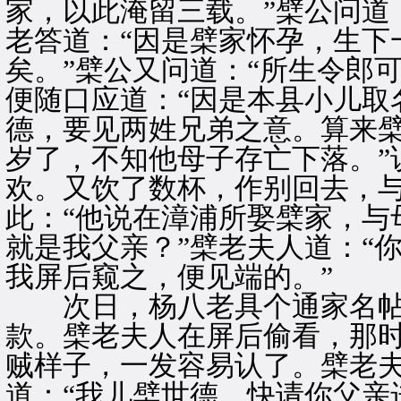
家，以此淹留三载。”檗公问道
老答道：“因是檗家怀孕，生下
矣。”檗公又问道：“所生令郎
便随口应道：“因是本县小儿取
德，要见两姓兄弟之意。算来
岁了，不知他母子存亡下落。”
欢。又饮了数杯，作别回去，
此：“他说在漳浦所娶檗家，与
就是我父亲？”檗老夫人道：“
我屏后窥之，便见端的。”
次日，杨八老具个通家名帖
款。檗老夫人在屏后偷看，那
贼样子，一发容易认了。檗老
道：“我儿檗世德，快请你父亲