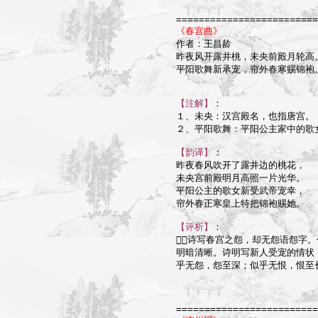
=========================
《春宫曲》

作者：王昌龄

昨夜风开露井桃，未央前殿月轮高。
平阳歌舞新承宠，帘外春寒赐锦袍。
【注解】
：

１、未央：汉宫殿名，也指唐宫。

２、平阳歌舞：平阳公主家中的歌女
【韵译】
：

昨夜春风吹开了露井边的桃花，

未央宫前殿明月高照一片光华。

平阳公主的歌女新受武帝宠幸，

帘外春正寒皇上特把锦袍赐她。

【评析】
：

诗写春宫之怨，却无怨语怨字。
明暗清晰。诗明写新人受宠的情状
乎无怨，怨至深；似乎无恨，恨至
=========================