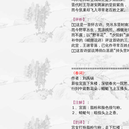
晋代时王导谢安两家的堂前紫燕，

而今筑巢却飞入寻常老百姓之家。

【评析】
：

这是一首怀古诗。凭吊东晋时南
而今野草丛生，荒凉残照。感慨沧
而不露；以“野草花”、“夕阳斜”
补华的《岘佣说诗》评这首诗的三
此堂，王谢零落，已化作寻常百姓矣
这首诗据说博得白居易“掉头苦
=========================
《春词》

作者：刘禹锡

新妆宜面下朱楼，深锁春光一院愁。
行到中庭数花朵，蜻蜓飞上玉搔头。
【注解】
：

１、宜面：脂粉和脸色很匀称。

２、蜻蜓句：暗指头上之香。

【韵译】
：

宫女打扮脂粉匀称，走下红楼；
