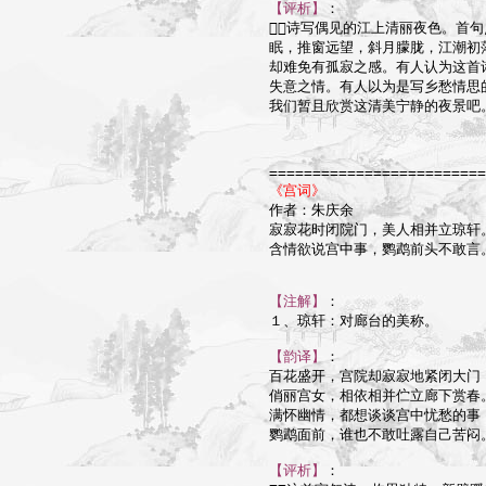
【评析】
：

诗写偶见的江上清丽夜色。首句
眠，推窗远望，斜月朦胧，江潮初
却难免有孤寂之感。有人认为这首
失意之情。有人以为是写乡愁情思
我们暂且欣赏这清美宁静的夜景吧。
=========================
《宫词》

作者：朱庆余

寂寂花时闭院门，美人相并立琼轩。
含情欲说宫中事，鹦鹉前头不敢言。
【注解】
：

１、琼轩：对廊台的美称。

【韵译】
：

百花盛开，宫院却寂寂地紧闭大门；
俏丽宫女，相依相并伫立廊下赏春。
满怀幽情，都想谈谈宫中忧愁的事，
鹦鹉面前，谁也不敢吐露自己苦闷。
【评析】
：
