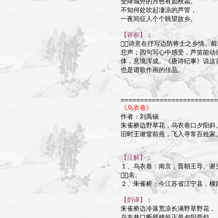
受降城外的月色有如秋霜。

不知何处吹起凄凉的芦管，

一夜间征人个个眺望故乡。

【评析】
：

诗意在抒写边防将士之乡情。前
悲声；四句写心中感受，芦笛能动
体，意境浑成。《唐诗纪事》说这
也是谱歌作画的佳品。

=========================
《乌衣巷》

作者：刘禹锡

朱雀桥边野草花，乌衣巷口夕阳斜。
旧时王谢堂前燕，飞入寻常百姓家。
【注解】
：

１、乌衣巷：南京，晋朝王导、谢
名。

２、朱雀桥：今江苏省江宁县，横跨
【韵译】
：

朱雀桥边冷落荒凉长满野草野花，

乌衣巷口断壁残垣正是夕阳西斜。
