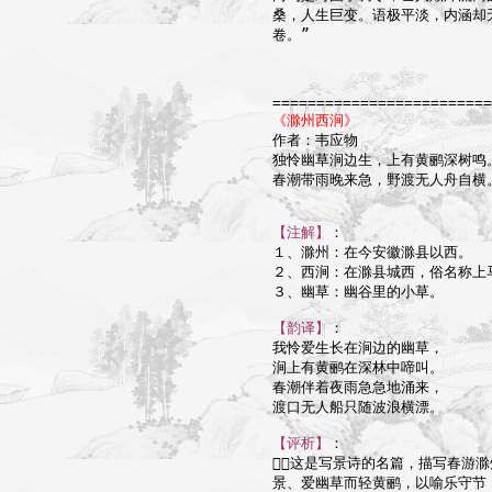
桑，人生巨变。语极平淡，内涵却
卷。”

=========================
《滁州西涧》

作者：韦应物

独怜幽草涧边生，上有黄鹂深树鸣。
春潮带雨晚来急，野渡无人舟自横。
【注解】
：

１、滁州：在今安徽滁县以西。

２、西涧：在滁县城西，俗名称上马
３、幽草：幽谷里的小草。

【韵译】
：

我怜爱生长在涧边的幽草，

涧上有黄鹂在深林中啼叫。

春潮伴着夜雨急急地涌来，

渡口无人船只随波浪横漂。

【评析】
：

这是写景诗的名篇，描写春游滁
景、爱幽草而轻黄鹂，以喻乐守节