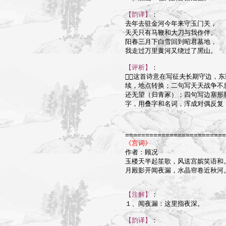
【韵译】
：

去年去驻金河今年来守玉门关，

天天只有马鞭和大刀与我作伴。

阳春三月下白雪回到昭君墓地，

我走过万里黄河又绕过了黑山。

【评析】
：

这首诗意在写征夫长期守边，东
续，地点转换；二句写天天战争不
还无望（归青冢）；四句写边塞形胜
字，用叠字和名词，浑成对偶反复，
=========================
《宫词》

作者：顾况

玉楼天半起笙歌，风送宫嫔笑语和。
月殿影开闻夜漏，水晶帘卷近秋河。
【注解】
：

１、闻夜漏：这里指夜深。

【韵译】
：
