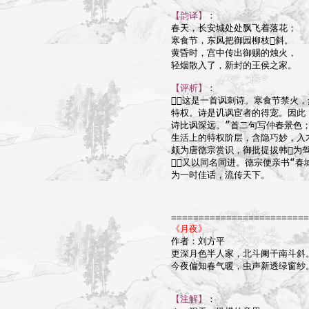
【韵译】
：

春天，长安城处处飘飞着落花；

寒食节，东风把御园柳枝斜。

黄昏时，宫中传出御赐的烛火，

轻烟散入了，新封的王侯之家。

【评析】
：

这是一首讽刺诗。寒食节禁火，
特权。诗是讥讽宦者的得宠。因此
诗比讽深远。”首二句写仲春景色
生活上的特权阶层，含隐巧妙，入
颇为唐德宗赏识，御批提拔韩为
，又以同名同进。德宗便亲书“春城
为一时佳话，流传天下。

=========================
《月夜》

作者：刘方平

更深月色半人家，北斗阑干南斗斜。
今夜偏知春气暖，虫声新透绿窗纱。
【注解】
：
