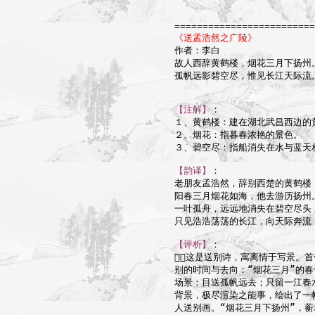
=========================
《送孟浩然之广陵》

作者：李白

故人西辞黄鹤楼，烟花三月下扬州。
孤帆远影碧空尽，惟见长江天际流。
【注解】
：

１、黄鹤楼：建在湖北武昌西边的
２、烟花：指暮春浓艳的景色。

３、碧空尽：指船消失在水与蓝天相
【韵译】
：

老朋友孟浩然，辞别西楚的黄鹤楼；
阳春三月烟花如海，他去游历扬州。
一叶孤舟，远远地消失在碧空尽头；
只见浩浩荡荡的长江，向天际奔流！
【评析】
：

这是送别诗，寓离情于写景。首
别的时间与去向：“烟花三月”的春
场景：目送孤帆远去；只留一江春
背景，极尽渲染之能事，绘出了一
人送别画。“烟花三月下扬州”，蘅