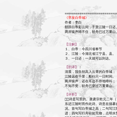
=========================
《早发白帝城》

作者：李白

朝辞白帝彩云间，千里江陵一日还。
两岸猿声啼不住，轻舟已过万重山。
【注解】
：

１、白帝：今四川省奉节

２、江陵：今湖北省江宁县。县。

３、一日还：一天就可以到达。

【韵译】
：

清晨，我告别高入云霄的白帝城；

江陵远在千里，船行只一日时间。

两岸猿声，还在耳边不停地啼叫；

不知不觉，轻舟已穿过万重青山。

【评析】
：

诗是写景的。唐肃宗乾元二年（
东还江陵时而作此诗。诗意在描摹
况。首句写白帝城之高；二句写江
进；四句写行舟轻如无物，点明水势