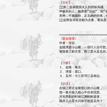
【评析】
：

第二首讽虢国夫人的骄纵风骚。
声极坏的人。她并非“后妃”，却“承
美艳，不施脂粉，足见她的轻佻，也
这两首诗语言颇为含蓄，看似是
=========================
《题金陵渡》

作者：张祜

金陵津渡小山楼，一宿行人自可愁。
潮落夜江斜月里，两三星火是瓜州。
【注解】
：

１、金陵：南京。

２、津渡：渡口。

３、瓜州：今江苏邗江县南边。

【韵译】
：

在镇江附近金陵渡口的小山楼，

我一夜不能入眠心中自有忧愁。

月光西斜的时候江潮刚刚退落，

隔岸几点星火闪烁可能是瓜州？
