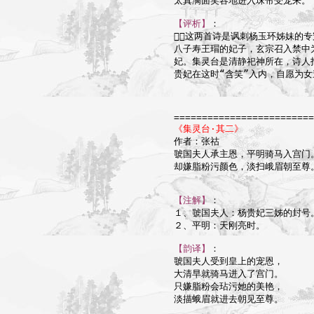
太真满面笑容地进入珠帘受宠来。

【评析】
：

这两首诗是讽刺杨玉环姊妹的专
八子寿王瑁的妃子，玄宗召入禁中
妃。集灵台是清静祀神所在，诗人
贵妃在这时“含笑”入内，自愿为女
=========================
《集灵台·其二》

作者：张祜

虢国夫人承主恩，平明骑马入宫门。
却嫌脂粉污颜色，淡扫峨眉朝至尊。
【注解】
：

１、虢国夫人：杨贵妃三姊的封号。
２、平明：天刚亮时。

【韵译】
：

虢国夫人受到皇上的宠恩，

大清早就骑马进入了宫门。

只嫌脂粉会玷污她的美艳，

淡描蛾眉就进去朝见至尊。
