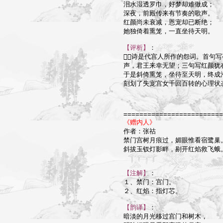
泪水湿透罗巾，好梦却难做成；

深夜，前殿传来有节奏的歌声。

红颜尚未衰减，恩宠却已断绝；

她独倚着熏笼，一直坐待天明。

【评析】
：

诗是代宫人所作的怨词。首句写
声，君王来幸无望；三句写红颜犹
于是斜倚熏笼，坐待至天明，终成
刻划了失宠宫女千回百转的心理状态
=========================
《赠内人》

作者：张祜

禁门宫树月痕过，媚眼惟看宿鹭巢。
斜拔玉钗灯影畔，剔开红焰救飞蛾。
【注解】
：

１、禁门：宫门。

２、红焰：指灯芯。

【韵译】
：

暗淡的月光移过宫门和树木，
