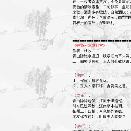
衰，当权者昏庸荒淫，不免要重蹈
夜色的清淡素雅；二句叙事，点明夜
之歌，酒家多有歌妓，自然洒脱；由
贵沉溺于声色，含蓄深沉；由“亡国
笞权贵的荒淫，深刻犀利。

=========================
《寄扬州韩绰判官》

作者：杜牧

青山隐隐水迢迢，秋尽江南草未凋。
二十四桥明月夜，玉人何处教吹箫。
【注解】
：

１、迢迢：形容遥远。

２、玉人：指韩绰，含赞美之意。

【韵译】
：

青山隐隐起伏，江流千里迢迢。

时令已过深秋，江南草木枯凋。

扬州二十四桥，月色格外娇娆。

老友你在何处，听取美人吹箫？

【评析】
：
