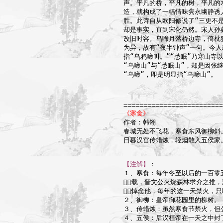
声。平凡的桥，平凡的树，平凡的
造，就构成了一幅情味隽永幽静诱
胜。此诗自从欧阳修说了“三更不是
却是事实，直到宋化仍然。宋人孙
改旧时容。乌啼月落桥边寺，倚枕
为异，故有“夜半钟声”一句。今人
指“乌鸦啼叫。”“愁眠”乃寒山寺以
“乌啼山”与“愁眠山”，却是因张
“乌啼”，即是明显指“乌啼山”。

=========================
《寒食》

作者：韩翎

春城无处不飞花，寒食东风御柳斜。
日暮汉宫传蜡烛，轻烟散入五侯家。
【注解】
：

１、寒食：每年冬至以后的一百零
载，晋文公火烧森林求介之推，
悼念他，每年的这一天禁火，只
２、御柳：皇帝御花园里的柳树。

３、传蜡烛：虽然寒食节禁火，但
４、五侯：后汉桓帝在一天之中封