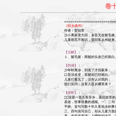
卷
=========================
《回乡偶书》

作者：贺知章

少小离家老大回，乡音无改鬓毛催。
儿童相见不相识，笑问客从何处来。
【注解】
：

１、鬓毛摧：两鬓的头发已经斑白。
【韵译】
：

少年时离乡，到老了才回家来；

口音没改变，双鬓却已经斑白。

儿童们看见了，没有认识我的；

他们笑问：这客人是从哪里来？

【评析】
：

这是一首久客异乡，返回故里的
易老，世事沧桑的感慨。一、二句
平静。首句写数十年久客他乡的事实
三、四句虽写自己，却从儿童方面
真，内容虽平淡，人情味却浓足。