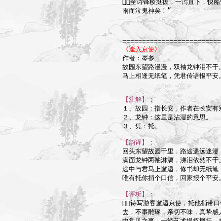
全诗锋棱挺拔，一泻直下，快船
雨而泣鬼神矣！”

=========================
《逢入京使》

作者：岑参

故园东望路漫漫，双袖龙钟泪不干。
马上相逢无纸笔，凭君传语报平安。
【注解】
：

１、故园：指长安，作者在长安有别
２、龙钟：这里是沾湿的意思。

３、凭：托。

【韵译】
：

回头东望故园千里，路途遥远迷漫；
满面龙钟两袖淋漓，涕泪依然不干。
途中与君马上邂逅，修书却无纸笔；
唯有托你捎个口信，回家报个平安。
【评析】
：

诗写游客邂逅京使，托他捎带口
去，不事雕琢，亲切不味，真挚感人
中常见之事，一经艺术提炼概括，