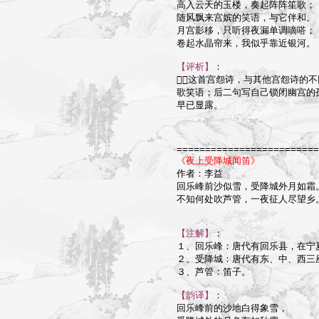
高入云天的玉楼，奏起阵阵笙歌；

随风飘来宫嫔的笑语，与它伴和。

月宫影移，只听得夜漏单调嘀嗒；

卷起水晶帘来，我似乎靠近银河。

【评析】
：

这首宫怨诗，与其他宫怨诗的不
歌笑语；后二句写自己锁闭幽宫的
早已显露。

=========================
《夜上受降城闻笛》

作者：李益

回乐峰前沙似雪，受降城外月如霜。
不知何处吹芦管，一夜征人尽望乡。
【注解】
：

１、回乐峰：唐代有回乐县，在宁
２、受降城：唐代有东、中、西三
３、芦管：笛子。

【韵译】
：

回乐峰前的沙地白得象雪，
