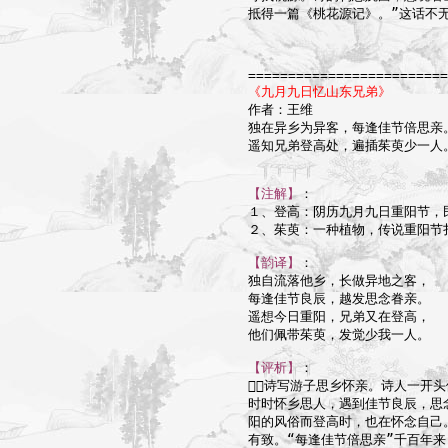
抵得一篇《桃花源记》。”这话不无
=========================
《九月九日忆山东兄弟》

作者：王维

独在异乡为异客，每逢佳节倍思亲。
遥知兄弟登高处，遍插茱萸少一人。
【注解】
：

１、登高：阴历九月九日重阳节，
２、茱萸：一种植物，传说重阳节
【韵译】
：

独自流落他乡，长做异地之客，

每逢佳节良辰，越发思念眷亲。

遥想今日重阳，兄弟又在登高，

他们佩带茱萸，发觉少我一人。

【评析】
：

诗写游子思乡怀亲。诗人一开头
时时怀乡思人，遇到佳节良辰，思
阳的风俗而登高时，也在怀念自己
有致。“每逢佳节倍思亲”千百年来