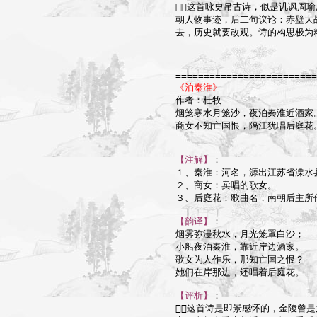
这首咏史吊古诗，似是讥讽周瑜
朝人物事迹，后二句议论：赤壁大
去，历史就要改观。诗的构思极为精
=========================
《泊秦淮》

作者：杜牧

烟笼寒水月笼沙，夜泊秦淮近酒家。
商女不知亡国恨，隔江犹唱后庭花。
【注解】
：

１、秦淮：河名，源出江苏省溧水县
２、商女：卖唱的歌女。

３、后庭花：歌曲名，南朝后主所
【韵译】
：

烟雾弥漫秋水，月光笼罩白沙；

小船夜泊秦淮，靠近岸边酒家。

歌女为人作乐，那知亡国之恨？

她们在岸那边，还唱着后庭花。

【评析】
：

这首诗是即景感怀的，金陵曾是