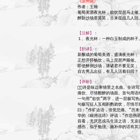
《凉州词》

作者：王翰

葡萄美酒夜光杯，欲饮琵琶马上催。
醉卧沙场君莫笑，古来征战几人回。
【注解】
：

１、夜光杯：一种白玉制成的杯子。
【韵译】
：

新酿成的葡萄美酒，盛满夜光杯；

正想开怀畅饮，马上琵琶声频催。

即使醉倒沙场，请诸君不要见笑；

自古男儿出征，有几人活着归回？

【评析】
：

诗是咏边寒情景之名曲。全诗写
痛饮、尽情酣醉的场面。首句用语
一句用“欲饮”两字，进一层极写热
句极写征人互相斟酌劝饮，尽情尽
曰：“作旷达语，倍觉悲痛。”历来
华的《岘佣说诗》评说：“作悲伤语
容看，无厌恶戎马生涯之语，无哀
感伤，似乎勉强。施补华的话有其
悟。
