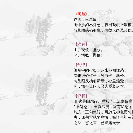
=========================
《闺怨》

作者：王昌龄

闺中少妇不知愁，春日凝妆上翠楼。
忽见陌头杨柳色，悔教夫婿觅封侯。
【注解】
：

１、凝妆：盛妆。

２、悔教：悔使。

【韵译】
：

闺阁中的少妇，从来不知忧愁；

春来细心打扮，独自登上翠楼。

忽见陌头杨柳新绿，心里难受；

呵，悔不该叫夫君去觅取封侯。

【评析】
：

这是闺怨诗、描写了上流贵妇赏
“不知愁”：天真浪漫，富有幻想；
憨态；三句急转，写忽见柳色而勾
失；四句写她的省悟：悔恨当初怂恿
之深，愁之重，已裸露无余。
