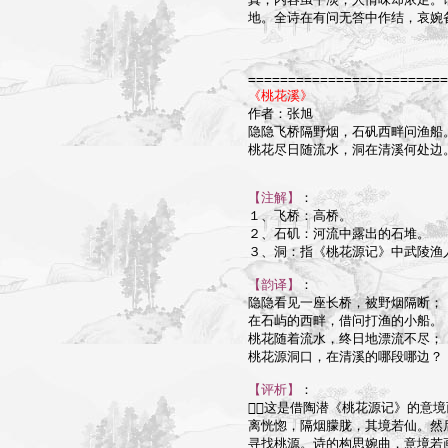
地。全诗在有问无答中作结，哀婉
=========================
《桃花溪》

作者：张旭

隐隐飞桥隔野烟，石矾西畔问渔船。
桃花尽日随流水，洞在清溪何处边。
【注解】
：

１、飞桥：高桥。

２、石矶：河流中露出的石堆。

３、洞：指《桃花源记》中武陵渔人
【韵译】
：

隐隐看见一座长桥，被野烟隔断；

在石屿的西畔，借问打渔的小船。

桃花随着流水，终日地漂流不尽；

桃花源洞口，在清溪的哪段哪边？

【评析】
：

这是借陶潜《桃花源记》的意境
离恍惚，隔烟朦胧，其境若仙。然
寻找桃源。诗的构思婉曲，意境若