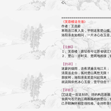
心。

=========================
《芙蓉楼送辛渐》

作者：王昌龄

寒雨连江夜入吴，平明送客楚山孤。
洛阳亲友如相问，一片冰心在玉壶。
【注解】
：

１、芙蓉楼：原址在今江苏省镇江市
２、楚山：古时吴、楚两地相接，
【韵译】
：

迷蒙的烟雨，连夜洒遍吴地江天；

清晨送走你，孤对楚山离愁无限！

朋友呵，洛阳亲友若是问起我来；

就说我依然冰心玉壶，坚守信念！

【评析】
：

这是一首送别诗。诗的构思新颖
首两句苍茫的江雨和孤峙的楚山，
己开郎胸怀和坚强性格。全诗即景