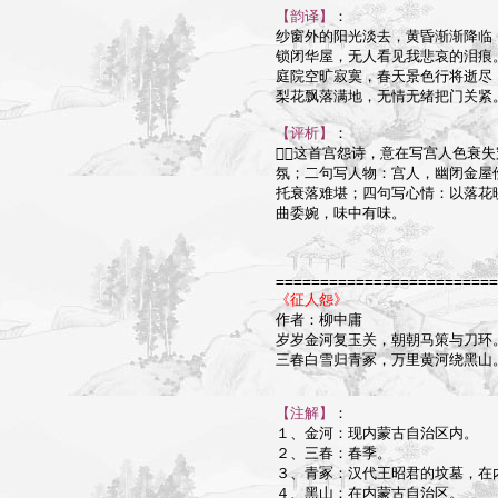
【韵译】
：

纱窗外的阳光淡去，黄昏渐渐降临；
锁闭华屋，无人看见我悲哀的泪痕。
庭院空旷寂寞，春天景色行将逝尽；
梨花飘落满地，无情无绪把门关紧。
【评析】
：

这首宫怨诗，意在写宫人色衰失
氛；二句写人物：宫人，幽闭金屋
托衰落难堪；四句写心情：以落花
曲委婉，味中有味。

=========================
《征人怨》

作者：柳中庸

岁岁金河复玉关，朝朝马策与刀环。
三春白雪归青冢，万里黄河绕黑山。
【注解】
：

１、金河：现内蒙古自治区内。

２、三春：春季。

３、青冢：汉代王昭君的坟墓，在内
４、黑山：在内蒙古自治区。
