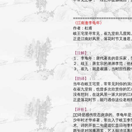
=========================
《江南逢李龟年》

作者：杜甫

岐王宅里寻常见，崔九堂前几度闻。
正是江南好风景，落花时节又逢君。
【注解】
：

１、李龟年：唐代著名的音乐家，
２、歧王：唐玄宗的弟弟李范，他被
３、崔九：就是崔涤，当时担任殿中
【韵译】
：

当年在岐王宅里，常常见到你的演出
在崔九堂前，也曾多次欣赏你的艺术
没有想到，在这风景一派大好的江南
正是落花时节，能巧遇你这位老相熟
【评析】
：

诗是感伤世态炎凉的。李龟年是
少年时才华卓著，常出入于岐王李
术。诗的开首二句是追忆昔日与李
两句是对国事凋零，艺人颠沛流离