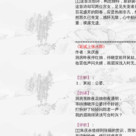
这首宫怨诗，构思独特，新辟蹊
这首诗却写两位宫女，足见失宠者
百花盛开的阳春，应是热闹非凡，
然而久已失宠，感怀无限，心中郁
重，裸露无遗。

=========================
《近试上张水部》

作者：朱庆余

洞房昨夜停红烛，待晓堂前拜舅姑。
妆罢低声问夫婿，画眉深浅入时无。
【注解】
：

１、舅姑：公婆。

【韵译】
：

洞房里昨夜花烛彻夜通明，

等待拂晓拜公婆讨个好评。

打扮好了轻轻问郎君一声：

我的眉画得浓淡可合时兴？

【评析】
：

朱庆余曾得到张籍的赏识，而张
首诗献给他，借以征求意见。
