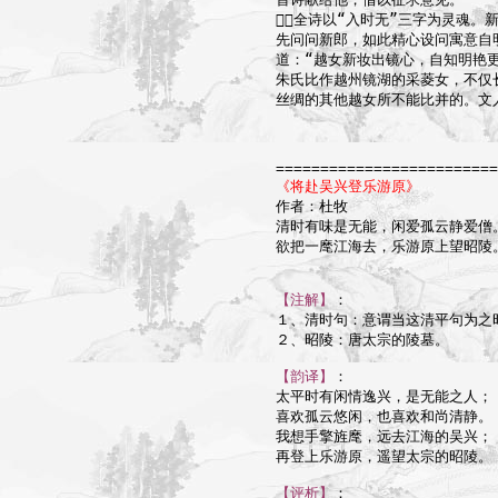
全诗以“入时无”三字为灵魂。
先问问新郎，如此精心设问寓意自
道：“越女新妆出镜心，自知明艳更
朱氏比作越州镜湖的采菱女，不仅
丝绸的其他越女所不能比并的。文
=========================
《将赴吴兴登乐游原》

作者：杜牧

清时有味是无能，闲爱孤云静爱僧。
欲把一麾江海去，乐游原上望昭陵。
【注解】
：

１、清时句：意谓当这清平句为之
２、昭陵：唐太宗的陵墓。

【韵译】
：

太平时有闲情逸兴，是无能之人；

喜欢孤云悠闲，也喜欢和尚清静。

我想手擎旌麾，远去江海的吴兴；

再登上乐游原，遥望太宗的昭陵。

【评析】
：
