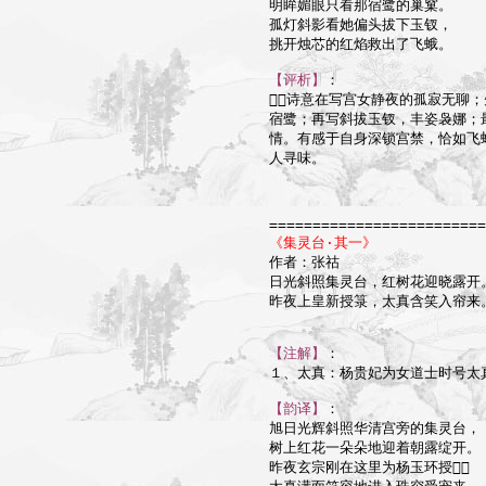
明眸媚眼只看那宿鹭的巢窠。

孤灯斜影看她偏头拔下玉钗，

挑开烛芯的红焰救出了飞蛾。

【评析】
：

诗意在写宫女静夜的孤寂无聊；
宿鹭；再写斜拔玉钗，丰姿袅娜；
情。有感于自身深锁宫禁，恰如飞
人寻味。

=========================
《集灵台·其一》

作者：张祜

日光斜照集灵台，红树花迎晓露开。
昨夜上皇新授箓，太真含笑入帘来。
【注解】
：

１、太真：杨贵妃为女道士时号太真
【韵译】
：

旭日光辉斜照华清宫旁的集灵台，

树上红花一朵朵地迎着朝露绽开。

昨夜玄宗刚在这里为杨玉环授，
