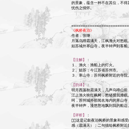
的景象，蕴含一种不在其位，不得
忧伤之情怀。

=========================
《枫桥夜泊》

作者：张继

月落乌啼霜满天，江枫渔火对愁眠。
姑苏城外寒山寺，夜半钟声到客船。
【注解】
：

１、渔火：渔船上的灯火。

２、姑苏：今江苏省苏州市。

３、寒山寺：苏州枫桥附近的寺院。
【韵译】
：

明月西落秋霜满天，几声乌啼山前；
江上渔火映红枫树，愁绪搅我难眠。
呵，苏州城外那闻名海内的寒山寺；
夜半钟声，漫悠悠地飘到我的船边。
【评析】
：

这是记叙夜泊枫桥的景象和感受
感（霜满天）；二句描绘枫桥附近