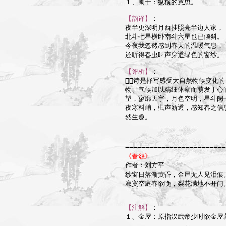
１、阑干：纵横的意思。

【韵译】
：

夜半更深明月西挂照亮半边人家，

北斗七星横卧南斗六星也已倾斜。

今夜我忽然感到春天的温暖气息，

还听得春虫叫声穿透绿色的窗纱。

【评析】
：

诗是抒写感受大自然物候变化的
物、气候加以精细体察而萌发于心
望，寥廓天宇，月色空明，星斗阑
夜寒料峭，虫声新透，感知春之信
然生趣。

=========================
《春怨》

作者：刘方平

纱窗日落渐黄昏，金屋无人见泪痕。
寂寞空庭春欲晚，梨花满地不开门。
【注解】
：

１、金屋：原指汉武帝少时欲金屋