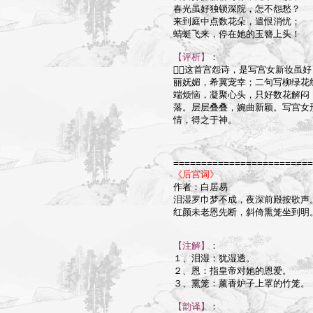
春光虽好独锁深院，怎不怨愁？

来到庭中点数花朵，遣恨消忧；

蜻蜓飞来，停在她的玉簪上头！

【评析】
：

这首宫怨诗，是写宫女新妆虽好
丽妩媚，希冀宠幸；二句写柳绿花
端烦恼，凝聚心头，只好数花解闷
落。层层叠叠，婉曲新颖。写宫女
情，得之于神。

=========================
《后宫词》

作者：白居易

泪湿罗巾梦不成，夜深前殿按歌声。
红颜未老恩先断，斜倚熏笼坐到明。
【注解】
：

１、泪湿：犹湿透。

２、恩：指皇帝对她的恩爱。

３、熏笼：薰香炉子上罩的竹笼。

【韵译】
：
