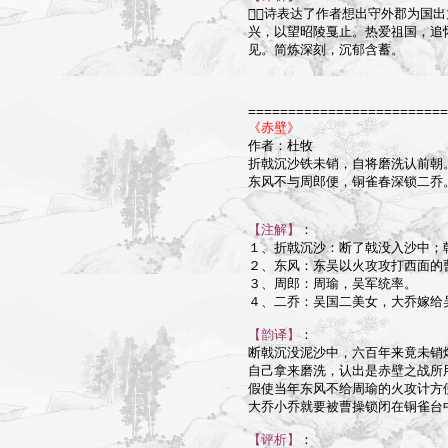
诗表达了作者想出守外郡为国出
兴，以望昭陵戛止。热爱祖国，追
见。简炼深刻，沉郁含蓄。

=========================
《赤壁》

作者：杜牧

折戟沉沙铁未销，自将磨洗认前朝。
东风不与周郎便，铜雀春深锁二乔。
【注解】
：

１、折戟沉沙：断了戟没入沙中；戟
２、东风：东吴以火攻攻打西面的曹
３、周郎：周瑜，吴军统率。

４、二乔：吴国二美女，大乔嫁给
【韵译】
：

断戟沉没泥沙中，六百年来竟未销熔
自己拿来磨洗，认出是赤壁之战所用
假使当年东风不给周瑜的火攻计方便
大乔小乔就要被曹操锁闭在铜雀台中
【评析】
：
