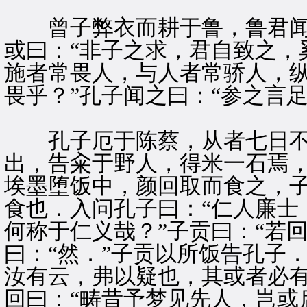
曾子弊衣而耕于鲁，鲁君闻
或曰：“非子之求，君自致之，
施者常畏人，与人者常骄人，
畏乎？”孔子闻之曰：“参之言
孔子厄于陈蔡，从者七日不
出，告籴于野人，得米一石焉
埃墨堕饭中，颜回取而食之，
食也．入问孔子曰：“仁人廉士
何称于仁义哉？”子贡曰：“若
曰：“然．”子贡以所饭告孔子
汝有云，弗以疑也，其或者必有
回曰：“畴昔予梦见先人，岂或