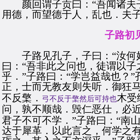
颜回谓子贡曰：“吾闻诸夫子
用德，而望德于人，乱也．夫子
子路初
子路见孔子，子曰：“汝何好
曰：“吾非此之问也，徒谓以子
乎．”子路曰：“学岂益哉也？
正，士而无教友则失听．御狂
不反檠．
木受
弓不反于檠然后可持也
问，孰不顺哉．毁仁恶仕，必
君子不可不学．”子路曰：“南
达于犀革．以此言之，何学之有