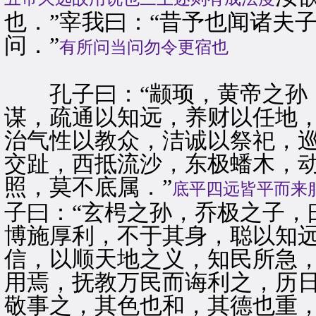
也．”宰我曰：“昔予也闻诸夫子
问．”
有所问当问勿令更宿也
孔子曰：“颛顼，黄帝之孙，
谋，疏通以知远，养财以任地
治气性以教众，洁诚以祭祀，
交趾，西抵流沙，东极蟠木，
照，莫不底属．”
底平四远皆平而来
子曰：“玄枵之孙，乔极之子，
博施厚利，不于其身，聪以知
信，以顺天地之义，知民所急
用焉，抚教万民而诲利之，历
敬事之，其色也和，其德也重