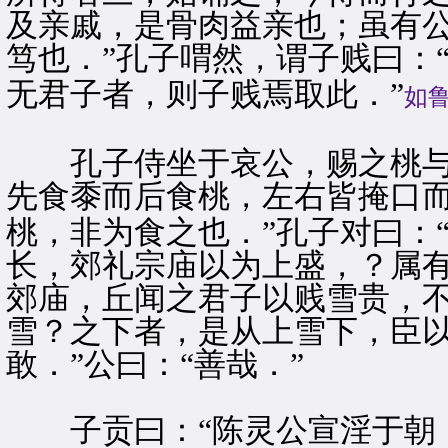
及亲戚，是骨肉益亲也；虽有
笃也．”孔子喟然，谓子贱曰：
无君子者，则子贱焉取此．”
如
孔子侍坐于哀公，赐之桃与黍
先食黍而后食桃，左右皆掩口而
桃，非为食之也．”孔子对曰：
长，郊礼宗庙以为上盛，？属
郊庙，丘闻之君子以贱雪贵，
雪？之下者，是从上雪下，臣
敢．”公曰：“善哉．”
子贡曰：“陈灵公宣淫于朝