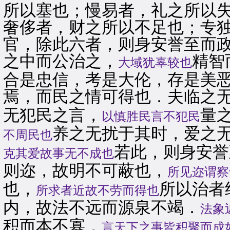
所以塞也；慢易者，礼之所以
奢侈者，财之所以不足也；专
官，除此六者，则身安誉至而
之中而公治之，
精智
大域犹辜较也
合是忠信，考是大伦，存是美
焉，而民之情可得也．夫临之
无犯民之言，
量
以慎胜民言不犯民
养之无扰于其时，爱之
不周民也
若此，则身安誉
克其爱故事无不成也
则迩，故明不可蔽也，
所见迩谓察
也，
所以治者
所求者近故不劳而得也
内，故法不远而源泉不竭．
法象
积而本不寡，
言天下之事皆积聚而成