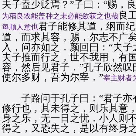
夫子盍少贬焉？”子曰：“赐，
良
为穑良农能盖种之未必能歛获之也哉
君子能修其道，纲而纪
每顺人意也
道，而求其容，赐，尔志不广矣
入，问亦如之．颜回曰：“夫子
夫子推而行之，世不我用，有
容，然后见君子．”孔子欣然叹
使尔多财，吾为尔宰．”
宰主财者
子路问于孔子曰：“君子亦有
修行也，其未得之，则乐其意
身之乐，无一日之忧．小人则
得之，又恐失之，是以有终身之