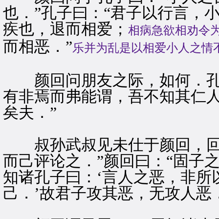
也．”孔子曰：“君子以行言，
疾也，退而相爱；
相病急欲相劝令
而相恶．”
乐并为乱是以相爱小人之情
颜回问朋友之际，如何．孔子
有非焉而弗能谓，吾不知其仁
矣夫．”
叔孙武叔见未仕于颜回，回曰
而己评论之．”颜回曰：“固子
知诸孔子曰：‘言人之恶，非所
己．’故君子攻其恶，无攻人恶