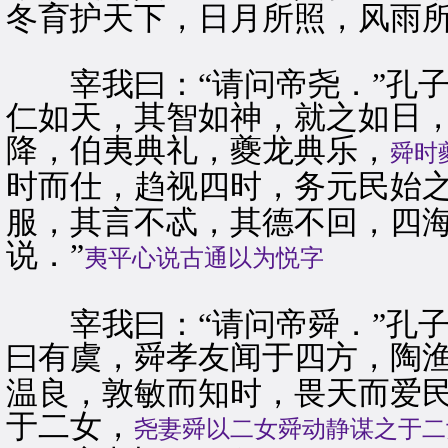
冬育护天下，日月所照，风雨所
宰我曰：“请问帝尧．”孔子
仁如天，其智如神，就之如日
降，伯夷典礼，夔龙典乐，
舜时
时而仕，趋视四时，务元民始
服，其言不忒，其德不回，四
说．”
夷平心说古通以为悦字
宰我曰：“请问帝舜．”孔子
曰有虞，舜孝友闻于四方，陶
温良，敦敏而知时，畏天而爱
于二女，
尧妻舜以二女舜动静谋之于二