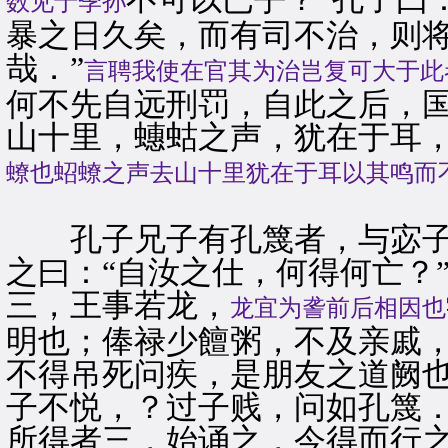
数见于季孙
暴之日久矣，而有司不治，则
哉．”
言聘我使在官其为治岂复可大于此
何不先自远刑罚，自此之后，国
山十里，蟪蛄之声，犹在于耳，
蟟也蛁蟟之声去山十里犹在于耳以其鸣而
孔子兄子有孔篾者，与宓子
之曰：“自汝之仕，何得何亡？
三，王事若龙，
龙宜为詟前后相因也
明也；俸禄少饘粥，不及亲戚
不得吊死问疾，是朋友之道阙也
子不悦，？过子贱，问如孔篾．
所得者三，始诵之，今得而行