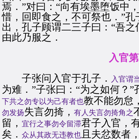
焉．”对曰：“向有埃墨堕饭中
惜，回即食之，不可祭也．”孔
出，孔子顾谓二三子曰：“吾之
由此乃服之．
入官第
子张问入官于孔子．
入官谓
为难．”子张曰：“为之如何？”
教不能勿怠
下共之勿专以为己有者也
失言勿掎，
勿发扬
有人失言勿掎角之
留，
君子入官，
宜行之事勿令留滞
矣．
且夫忿数者
众从其政无违教也