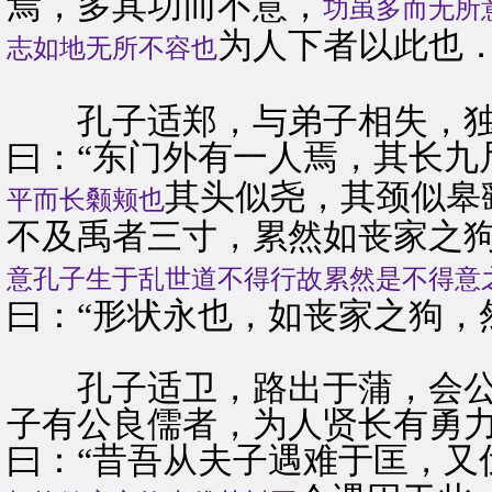
焉，多其功而不意，
功虽多而无所
为人下者以此也．
志如地无所不容也
孔子适郑，与弟子相失，独
曰：“东门外有一人焉，其长九
其头似尧，其颈似皋
平而长颡颊也
不及禹者三寸，累然如丧家之狗
意孔子生于乱世道不得行故累然是不得意
曰：“形状永也，如丧家之狗，
孔子适卫，路出于蒲，会公
子有公良儒者，为人贤长有勇
曰：“昔吾从夫子遇难于匡，又