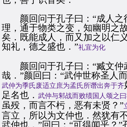
颜回问于孔子曰：“成人之行
理，通于物类之变，知幽明之
矣．既能成人，而又加之以仁
知礼，德之盛也．”
礼宜为化
颜回问于孔子曰：“臧文仲武
哉．”颜回曰：“武仲世称圣人
武仲为季氏废适立庶为孟氏所谮出奔于齐
足名也．
武仲与邾战而败绩国人颂之曰
虽殁，而言不杇，恶有未贤？”
言立，所以为文仲也．然犹有
武仲也．”回曰：“可得闻乎？”