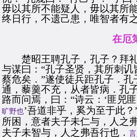
毋以其所不能疑人，毋以其所
终日行，不遗己患，唯智者有之
在厄
楚昭王聘孔子，孔子？拜礼
与谋曰：“孔子圣贤，其所刺讥
蔡危矣．”遂使徒兵距孔子．孔
通，藜羹不充，从者皆病．孔
路而问焉，曰：“诗云：‘匪兕
’吾道非乎，奚为至于此？
旷野也
所困，意者夫子未仁与，人之
夫子未智与，人之弗吾行也．
言