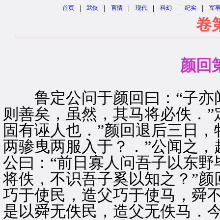
|
|
|
|
|
|
首页
武侠
言情
现代
科幻
纪实
军
卷
颜回
鲁定公问于颜回曰：“子亦闻
则善矣，虽然，其马将必佚．”
固有诬人也．”颜回退后三日，
两骖曳两服入于？．”公闻之，
公曰：“前日寡人问吾子以东野
将佚，不识吾子奚以知之？”颜
巧于使民，造父巧于使马，舜
是以舜无佚民，造父无佚马．