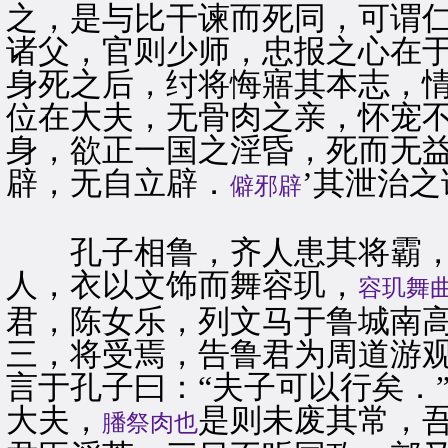
之，是与比干谏而死同，可谓仁
诸父，官则少师，忠报之心在
身死之后，纣将悔寤其本志，
位在大夫，无骨肉之亲，怀宠
身，欲正一国之淫昏，死而无益
辟，无自立辟．
’其泄治之
僻邪辟
孔子相鲁，齐人患其将霸，
人，衣以文饰而舞容玑，
容玑舞
君，陈女乐，列文马于鲁城南
三，将受焉，告鲁君为周道游
言于孔子曰：“夫子可以行矣．
大夫，
是则未废其常，吾
膰祭肉也