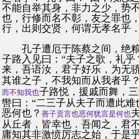
不能自举其身，非力之少，势
也，行修而名不彰，友之罪也
行，出则交贤，何谓无孝名乎．
孔子遭厄于陈蔡之间，绝粮
子路入见曰：“夫子之歌，礼乎
来，吾语汝，君子好乐，为无
其谁之子，不我知而从我者乎？
子路悦，援戚而舞，三
而不知我也
辔曰：“二三子从夫子而遭此难
恶何也？
善子贡言也恶何犹言是何也
从丘者，皆幸也．吾闻之，君
庸知其非激愤厉志之始，于是乎