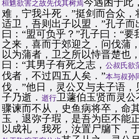
今遇困于此
桓魋欲害之故先伐其树焉
难，宁我斗死．”挺剑而合众，
适卫，吾则出子以盟．”孔子而
曰：“盟可负乎？”孔子曰：“
之来，喜而于郊迎之．问伐蒲，
以为蒲者，卫之所以恃晋楚也，
曰：“其男子有死之志，
公叔氏欲
伐者，不过四五人矣．”
本与叔孙
伐．”他日，灵公又与夫子语，
子乃逝．
卫蘧伯玉贤而灵公
逝行
骤谏而不从，史鱼病将卒，命其
玉，退弥子瑕，是吾为臣不能
以成礼，我死，汝置尸牖下，于