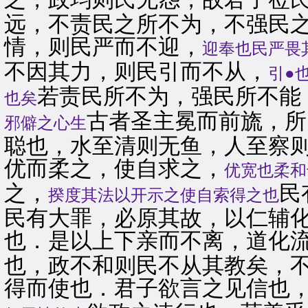
远，不责民之所不为，不强民
情，则民严而不迎，
迎奉也民严畏
不因其力，则民引而不从，
引●
若责民所不为，强民所不能
也矣
古者圣主冕而前旒，所
邪僻之心生
聪也，水至清则无鱼，人至察
优而柔之，使自求之，
优宽也柔和
之，
民
揆度其法以开示之使自索得之也
民有大罪，必原其故，以仁辅
也．是以上下亲而不离，道化
也，政不和则民不从其教矣，
得而使也．君子欲言之见信也