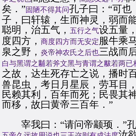
矣．”
孔子曰：“可也
固陋不得其问
子，曰轩辕，生而神灵，弱而
聪明，治五气，
设五量
五行之气
度四方，
服牛乘
商度四方而无安定
泉之野，
三战而
炎帝神农氏之后也
白与黑谓之黼若斧文黑与青谓之黻若两已
之故，达生死存亡之说，播时
兽昆虫，考日月星辰，劳耳目
民赖其利，百年而死；民畏其
而移，故曰黄帝三百年．”
宰我曰：“请问帝颛顼．”孔
汝
五帝久远故用说也三王迩则有成法度