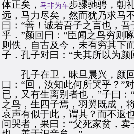
体正矣，
步骤驰骋，朝
马非为车
远，马力尽矣，然而犹乃求马不
曰：“善！诚若吾子之言也，吾
乎．”颜回曰：“臣闻之鸟穷则
则佚，自古及今，未有穷其下而
子．孔子对曰：“夫其所以为颜
孔子在卫，昧旦晨兴，颜回
曰：“回，汝知此何所哭乎？”
已，又有生离别者也．”子曰：
之鸟，生四子焉，羽翼既成，
哀声有似于此，谓其？而不返也
问哭者，果曰：“父死家贫，卖
也，善于识音矣．”