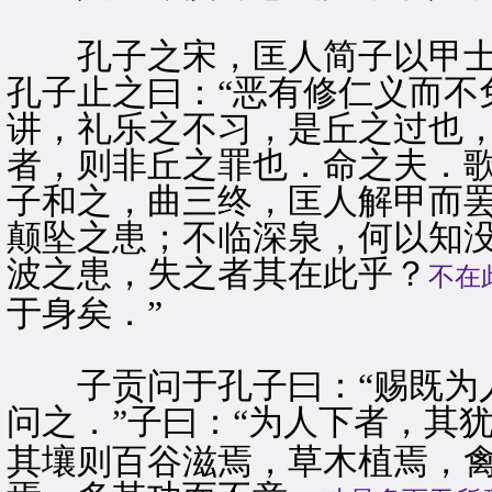
孔子之宋，匡人简子以甲士
孔子止之曰：“恶有修仁义而不
讲，礼乐之不习，是丘之过也
者，则非丘之罪也．命之夫．歌
子和之，曲三终，匡人解甲而罢
颠坠之患；不临深泉，何以知
波之患，失之者其在此乎？
不在
于身矣．”
子贡问于孔子曰：“赐既为人
问之．”子曰：“为人下者，其
其壤则百谷滋焉，草木植焉，