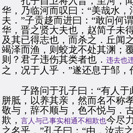
孔子自卫将入晋，至河，闻
华，乃临河而叹曰：“美哉水，
夫．”子贡趍而进曰：“敢问何
华，晋之贤大夫也，赵简子未
及其已得志也，而杀之．丘闻
竭泽而渔，则蛟龙不处其渊；
则？君子违伤其类者也．
违去也
之，况于人乎．”遂还息于邹，
子路问于孔子曰：“有人于此
胼胝，以养其亲，然而名不称孝
敬与，辞不顺与，色不悦与．
欺，
今尽
言人与己事实相通不相欺也
之名乎．”孔子曰：“由，汝志