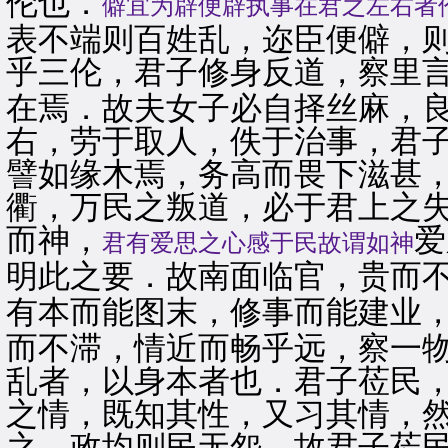
伦也．
僻宜为辟便辟执事在君之左右者
表不端则百姓乱，迩臣便僻，
乎三伦，君子修身反道，察里
在焉．故夫女子必自择丝麻，
右，劳于取人，佚于治事，君
譬如缘木焉，务高而畏下滋甚
衢，万民之叛道，必于君上之
而神，
爱
君有爱思之心感于民故谓如神
明此之要．故南面临官，贵而
有本而能图末，修事而能建业
而不滞，情近而畅乎远，察一
乱者，以身本者也．君子莅民
之情，既知其性，又习其情，
之，政均则民无怨，故君子莅