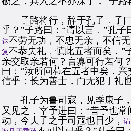
砺之，其入之不亦深乎．”子路
子路将行，辞于孔子．子曰：
乎？”子路曰：“请以言．”孔子
不劳无功，不忠无亲，不信无
达
不恭失礼，慎此五者而矣．”
复
亲交取亲若何？言寡可行若何？
曰：“汝所问苞在五者中矣．亲
信乎；长为善士，而无犯于礼也
孔子为鲁司寇，见季康子，
又见之．宰予进曰：“昔予也常
动，今夫子之于司寇也日少，
谓
不可以已乎？”孔子曰