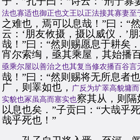
子．”孔子曰：“诗云：‘刑于
法也寡适也御正也文王以正法接其寡妻至
之难也，焉可以息哉！”曰：“
云：‘朋友攸摄，摄以威仪．’
哉！”曰：“然则赐愿息于耕矣．
宵尔索绹，亟其乘屋，其始播
亟乘尔屋以善治之也其复当修农播百谷言
哉！”曰：“然则赐将无所息者也
广，则睪如也，
广反为圹睪高貌墉而
察其从，则隔
实貌也冢虽高而塞实也
以息也矣．”子贡曰：“大哉乎
哉乎死也！”