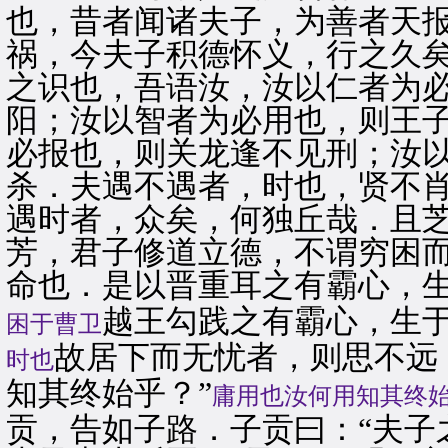
也，昔者闻诸夫子，为善者天
祸，今夫子积德怀义，行之久矣
之识也，吾语汝，汝以仁者为
阳；汝以智者为必用也，则王
必报也，则关龙逢不见刑；汝
杀．夫遇不遇者，时也，贤不
遇时者，众矣，何独丘哉．且
芳，君子修道立德，不谓穷困
命也．是以晋重耳之有霸心，
越王勾践之有霸心，生
困于曹卫
故居下而无忧者，则思不远
时也
知其终始乎？”
庸用也汝何用知其终
贡，告如子路．子贡曰：“夫子