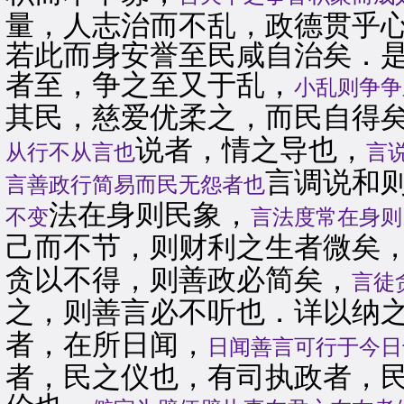
量，人志治而不乱，政德贯乎
若此而身安誉至民咸自治矣．
者至，争之至又于乱，
小乱则争争
其民，慈爱优柔之，而民自得
说者，情之导也，
从行不从言也
言
言调说和
言善政行简易而民无怨者也
法在身则民象，
不变
言法度常在身则
己而不节，则财利之生者微矣
贪以不得，则善政必简矣，
言徒
之，则善言必不听也．详以纳
者，在所日闻，
日闻善言可行于今日
者，民之仪也，有司执政者，