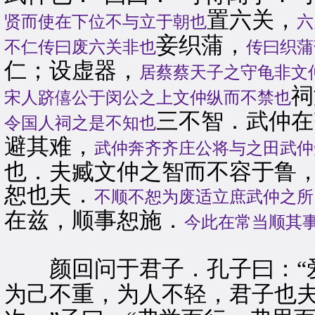
置六关，
贤而使在下位不与立于朝也
六
妾织蒲，
不仁传曰废六关非也
传曰织蒲
仁；设虚器，
居蔡蔡天子之守龟非文
祠
宋人跻僖公于闵公之上文仲纵而不禁也
三不智．武仲在
令国人祠之是不知也
避其难，
武仲奔齐齐庄公将与之田武仲
也．夫臧文仲之智而不容于鲁
恕也夫．
不顺不恕为废适立庶武仲之所
在兹，顺事恕施．
今此在常当顺其
颜回问于君子．孔子曰：“
为己不重，为人不轻，君子也夫