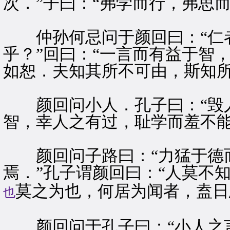
次．”子曰：“弗学而行，弗思
仲孙何忌问于颜回曰：“仁者
乎？”回曰：“一言而有益于智
如恕．夫知其所不可由，斯知所
颜回问小人．孔子曰：“毁人
智，幸人之有过，耻学而羞不能
颜回问子路曰：“力猛于德而
焉．”孔子谓颜回曰：“人莫不
莫之为也，何居为闻者，盍日
也
颜回问于孔子曰：“小人之言