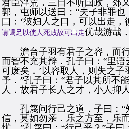
君臣淫荒，三日不听国政，郊
郭，屯师以送曰：“夫子非罪也
曰：‘彼妇人之口，可以出走，
优哉游哉
请谒足以使人死败故可出走
澹台子羽有君子之容，而行
而智不充其辩．孔子曰：“里语
可废矣．’以容取人，则失之子
予．”孔子曰：“君子以其所不
人．故君子长人之才，小人抑人
孔篾问行己之道．子曰：“知
信，莫如勿亲．乐之方至，乐
忧．”孔篾曰：“行己乎？”子