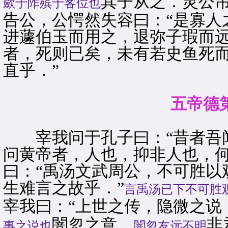
其子从之．灵公
歛于阼殡于客位也
告公，公愕然失容曰：“是寡人
进蘧伯玉而用之，退弥子瑕而远
者，死则已矣，未有若史鱼死
直乎．”
五帝德
宰我问于孔子曰：“昔者吾闻
问黄帝者，人也，抑非人也，何
曰：“禹汤文武周公，不可胜以
生难言之故乎．”
言禹汤已下不可胜
宰我曰：“上世之传，隐微之说
闇忽之意，
非
事之说也
闇忽友远不明