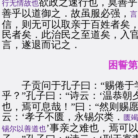
欲政之速行也，莫善乎
行无情故也
善乎以道御之．故虽服必强，
言
信，则无可以取亲于百姓者矣
民者矣．此治民之至道矣，入官
言，遂退而记之．
困誓第
子贡问于孔子曰：“赐倦于学
乎？”孔子曰：“诗云：‘温恭朝
也，焉可息哉！”曰：“然则赐愿
云：‘孝子不匮，永锡尔类．
匮
’事亲之难也，焉可以
锡尔以善道也