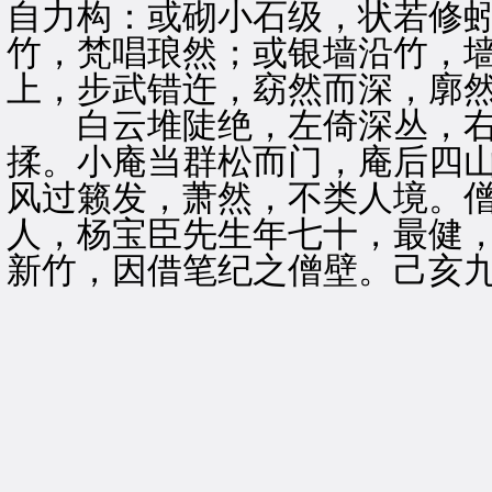
自力构：或砌小石级，状若修
竹，梵唱琅然；或银墙沿竹，
上，步武错迕，窈然而深，廓
白云堆陡绝，左倚深丛，右
揉。小庵当群松而门，庵后四
风过籁发，萧然，不类人境。
人，杨宝臣先生年七十，最健
新竹，因借笔纪之僧壁。己亥