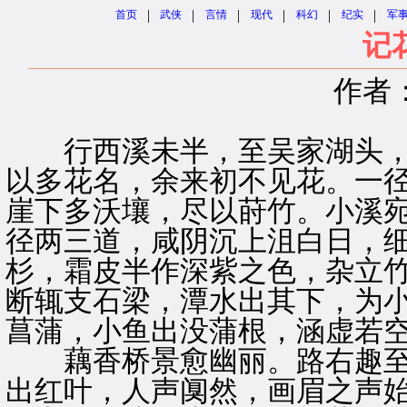
|
|
|
|
|
|
首页
武侠
言情
现代
科幻
纪实
军
记
作者
行西溪未半，至吴家湖头，
以多花名，余来初不见花。一
崖下多沃壤，尽以莳竹。小溪
径两三道，咸阴沉上沮白日，
杉，霜皮半作深紫之色，杂立
断辄支石梁，潭水出其下，为
菖蒲，小鱼出没蒲根，涵虚若
藕香桥景愈幽丽。路右趣至
出红叶，人声阒然，画眉之声