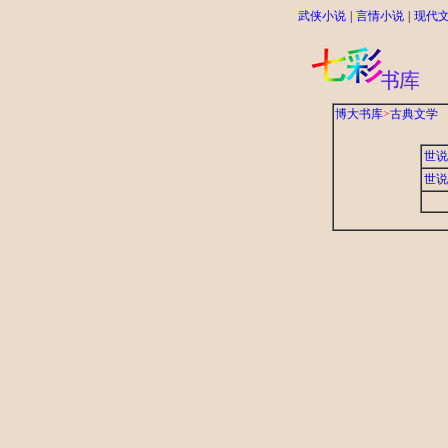
武侠小说
|
言情小说
|
现代
博大书库
>
古典文学
世说
世说