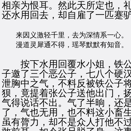
相亲为恨耳。然此天所定也，礼
还水用回去，却自雇了一匹蹇
来因义激轻千里，去为深情系一心。
漫道灵犀通不得，瑶琴默默有知音。
按下水用回覆水小姐，铁公
子邀了三个恶公子，七八个硬
泄胸中之气，不料反被铁公子
狈，竟提着张公子送他出门，
气得说话不出。气了半晌，还是
了，气也无用，也不料这小畜生
虽有膂力，却不是众人打他不