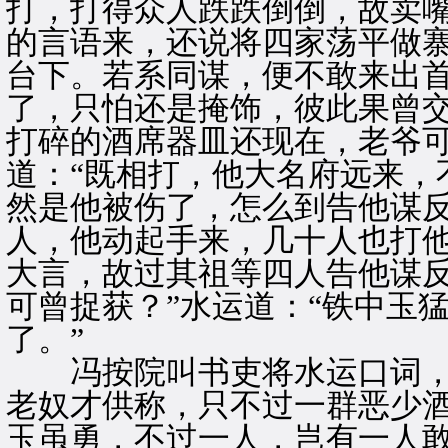
打，打得众人跌跌倒倒，故卖嘴
的言语来，还说将四家荡平做
台下。若系同谋，便不敢来出首
了，只怕还是掩饰，彼此果曾交
打碎的酒席器皿还现在，老爷可
道：“既相打，他大名府远来，
然是他被伤了，怎么到告他谋反
人，他动起手来，几十人也打
大言，故过其祖等四人告他谋反
可曾捉获？”水运道：“铁中玉
了。”
冯按院叫书吏将水运口词，细
老奴才供称，只不过一群恶少
玉虽勇，不过一人，岂有一人