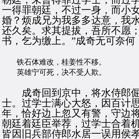
一得罪朝廷，不过一身，而小
婚？烦成兄为我多多达意，我
还久矣。求其提拔，吾所不愿
书，乞为缴上。”成奇无可奈何
铁石体难改，桂姜性不移。
英雄宁可死，决不受人欺。
成奇回到京中，将水侍郎倔
士。过学士满心大怒，因百计
年，恰好边上忽又有警，守边
朝廷着廷臣举荐，过学士合着机
皆因旧兵部侍郎水居一误用侯