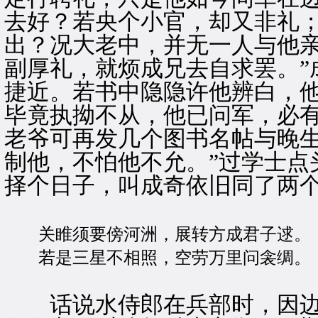
去好？若央个小官，却又非礼
出？况大老中，并无一人与他
副厚礼，就烦成兄去自求罢。”
捷近。若书中隐隐许他辨白，
毕竟执拗不从，他已问军，必
老爷可再发几个图书名帖与晚
制他，不怕他不允。”过学士点
择个日子，叫成奇依旧同了两
关睢须要傍河洲，展转方成君子逑。
若是三星不相照，空劳万里问衾绸。
话说水侍郎在兵部时，因边