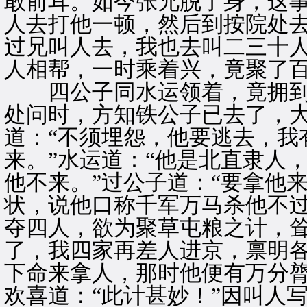
敢前耳。如今张兄脱了身，这
人去打他一顿，然后到按院处去
过兄叫人去，我也去叫二三十人
人相帮，一时乘着兴，竟聚了
四公子同水运领着，竟拥到
处问时，方知铁公子已去了，
道：“不须埋怨，他要逃去，我
来。”水运道：“他是北直隶人
他不来。”过公子道：“要拿他
状，说他口称千军万马杀他不
夺四人，欲为聚草屯粮之计，
了，我四家再差人进京，禀明
下命来拿人，那时他便有万分膂
欢喜道：“此计甚妙！”因叫人