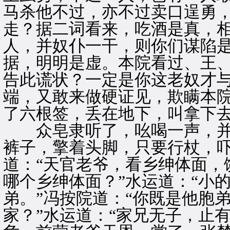
马杀他不过，亦不过卖口逞勇
走？据二词看来，吃酒是真，
人，并奴仆一干，则你们谋陷
据，明明是虚。本院看过、王
告此谎状？一定是你这老奴才
端，又敢来做硬证见，欺瞒本院
了六根签，丢在地下，叫拿下
众皂隶听了，吆喝一声，并
裤子，擎着头脚，只要行杖，
道：“天官老爷，看乡绅体面，
哪个乡绅体面？”水运道：“小
弟。”冯按院道：“你既是他胞
家？”水运道：“家兄无子，止