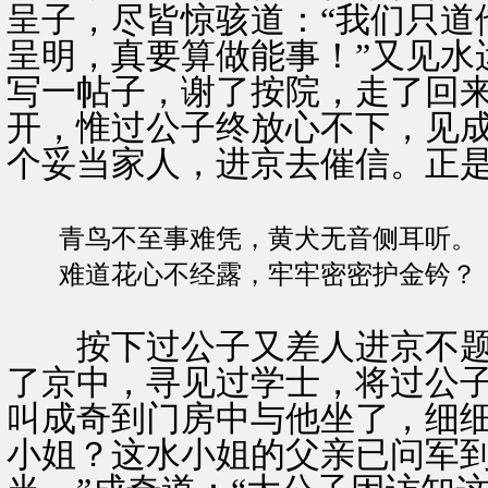
呈子，尽皆惊骇道：“我们只道
呈明，真要算做能事！”又见水
写一帖子，谢了按院，走了回
开，惟过公子终放心不下，见
个妥当家人，进京去催信。正
青鸟不至事难凭，黄犬无音侧耳听。
难道花心不经露，牢牢密密护金钤？
按下过公子又差人进京不题
了京中，寻见过学士，将过公
叫成奇到门房中与他坐了，细细
小姐？这水小姐的父亲已问军