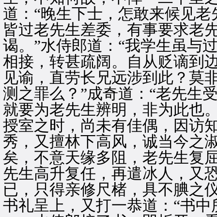
道：“晚生下士，怎敢来候见老
皆过老先生差委，有事要求老
谒。”水侍郎道：“我学生虽与
相接，转甚疏阔。自从贬谪到
见谕，直劳长兄远涉到此？莫
测之罪么？”成奇道：“老先生
就要为老先生辨明，非为此也
授室之时，尚未有佳偶，因访
秀，又擅林下高风，诚当今之
矣，不意天缘多阻，老先生复
先生高升复任，再遣冰人，又
已，只得亲修尺楮，具不腆之仪
书礼呈上，又打一恭道：“书中