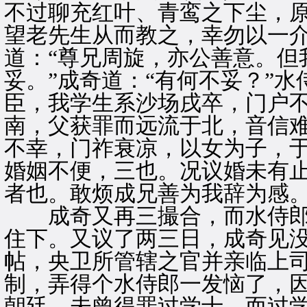
不过聊充红叶、青鸾之下尘，
望老先生从而教之，幸勿以一介
道：“尊兄周旋，亦公善意。但
妥。”成奇道：“有何不妥？”水
臣，我学生系沙场戌卒，门户
南，父获罪而远流于北，音信
不幸，门祚衰凉，以女为子，
婚姻不便，三也。况议婚未有
者也。敢烦成兄善为我辞为感。
成奇又再三撮合，而水侍郎
住下。又议了两三日，成奇见
帖，央卫所管辖之官并亲临上
制，弄得个水侍郎一发恼了，因
朝廷，未曾得罪过学士，而过