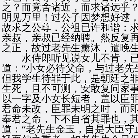
之？而竟舍诸近，而求诸远乎？
明见万里！过公子因梦想好逑
故求之公尊，公祖已许和谐；
亲叔，亲叔已经纳聘。然反复
之正，故过老先生薰沐，遣晚生
水侍郎听见说女儿不肯，已
道：“小女必待父命，与过老先
但我学生待罪于此，是朝廷之
生死，且不可测，安敢复问家
以一字及小女长短者，盖以臣
君命未改，臣罪未明之时，而
奉君之命，下不自省其罪也，其
道：“老先生金玉，自是大臣守