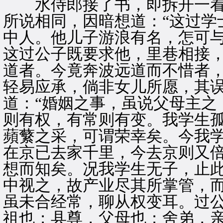
水侍郎接了书，即拆开一看
所说相同，因暗想道：“这过学
中人。他儿子游浪有名，怎可
这过公子既要求他，里巷相接
道者。今竟奔波远道而不惜者
轻易应承，倘非女儿所愿，其误
道：“婚姻之事，虽说父母主之
则有权，有常则有变。我学生
蘋蘩之采，可谓荣幸矣。今我
在京已去家千里，今去京则又
想而知矣。况我学生无子，止
中视之，故产业尽其所掌管，
虽未合经常，聊从权变耳。过
祖也；县尊，父母也；舍弟，