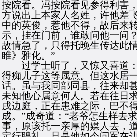
按院看。冯按院看见参得利害
方说出上本家人名姓，许他差
中的英俊，惹他不得，故后来
示，挂在门前，谁敢问他一问
故情急了，只得托晚生传达此
睢》雅化。”
过学士听了，又惊又喜道：“
得痴儿子这等属意。但这水居
话。虽与我同部同县，往来却
未知他心属意何人。若在往日
戌边庭，正在患难之际，巴不
成。”成奇道：“老爷怎生样去求
事，原该托一亲厚的媒人去，
定行聘礼，只是他如今问军在