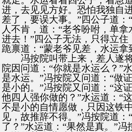
就走。水运看着四公子，着急道
进，去见见方好。恐怕我独自
差了，要误大事。”四公子道：
人不肯，道：“老爷吩咐，单拿
进去！”四公子无法，只得立住
跪禀道：“蒙老爷见差，水运拿
冯按院叫带上来，差人遂将
院因问道：“你就是水运么？”
是水运。”冯按院又问道：“做
是小的。”冯按院又问道：“这
他四人强你做的？”水运道：“
不是小的自情愿做，只因这铁
见，故推辞不得。”冯按院道：
了？”水运道：“果然是真。”