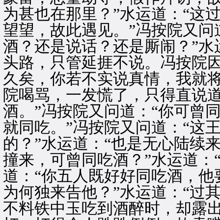
为甚也在那里？”水运道：“这
望望，故此遇见。”冯按院又问
酒？还是说话？还是厮闹？”水
头路，只管延捱不说。冯按院因
久矣，你若不实说真情，我就将
院喝骂，一发慌了，只得直说道
酒。”冯按院又问道：“你可曾
就同吃。”冯按院又问道：“这
的？”水运道：“也是无心陆续
撞来，可曾同吃酒？”水运道：
道：“你五人既好好同吃酒，他
为何独来告他？”水运道：“过
不料铁中玉吃到酒醉时，却露