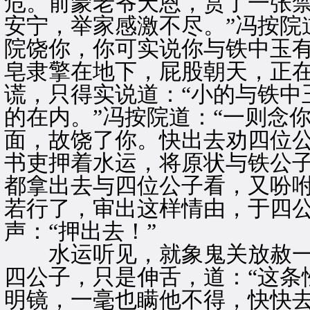
危。前蒙老爷天恩，赏了一张
安宁，举家感激不尽。”冯按院
院饶你，你可实说你与铁中玉有
皂隶擎在地下，屁股朝天，正
谎，只得实说道：“小的与铁中
的在内。”冯按院道：“一则念
面，故饶了你。快出去劝四位公
书吏押着水运，将原状与铁公
都拿出去与四位公子看，又吩咐
若行了，审出这样情由，于四公
声：“押出去！”
水运听见，就象鬼关放赦一
四公子，只是伸舌，道：“这条
明镜，一毫也瞒他不得，快快去