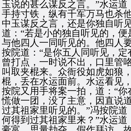
玉说的甚么谋反之言。”水运道
手持寸铁，纵有千军万马也杀他
中玉谋反之言，还是你独自听见
道：“若是小的独自听见的，便
与他四人一同听见的。他四人要
按院道：“是你五人同听见，定
曾打点，一时说不出，口里管
叫取夹棍来。众衙役如虎如狼
棍，丢在水运面前。水运看见
按院又用手将案一拍，道：“你
慌做一团，没了主意，因直说道
过其祖家里听见的。”冯按院道
何得到过其祖家里来？”水运道
豪富，思量劫夺，假作拜访，故