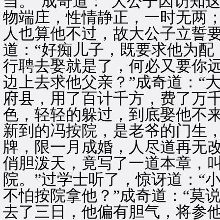
当。”成奇道：“大公子因访知
物端庄，性情静正，一时无两
人也算他不过，故大公子立誓要
道：“好痴儿子，既要求他为配
行聘去娶就是了，何必又要你
边上去求他父亲？”成奇道：“
府县，用了百计千方，费了万
色，轻轻的躲过，到底娶他不
新到的冯按院，是老爷的门生
牌，限一月成婚，人尽道再无
俏胆泼天，竟写了一道本章，
院。”过学士听了，惊讶道：“
不怕按院拿他？”成奇道：“莫
去了三日，他偏有胆气，将参