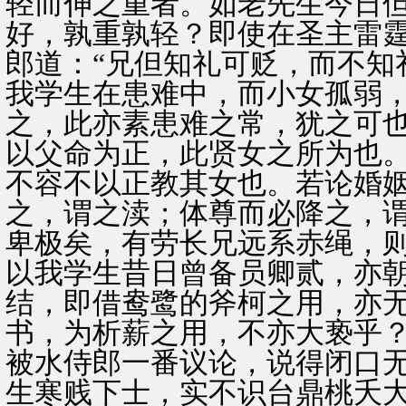
轻而伸之重者。如老先生今日
好，孰重孰轻？即使在圣主雷霆
郎道：“兄但知礼可贬，而不知
我学生在患难中，而小女孤弱
之，此亦素患难之常，犹之可
以父命为正，此贤女之所为也
不容不以正教其女也。若论婚
之，谓之渎；体尊而必降之，
卑极矣，有劳长兄远系赤绳，
以我学生昔日曾备员卿贰，亦
结，即借鸯鹭的斧柯之用，亦
书，为析薪之用，不亦大亵乎？
被水侍郎一番议论，说得闭口无
生寒贱下士，实不识台鼎桃夭