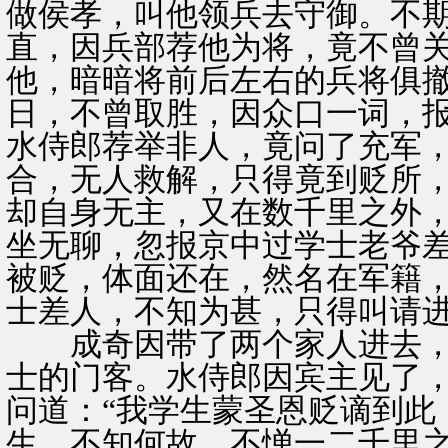
做侯孝，叫他领兵去守御。不
直，因兵部荐他为将，竟不曾
他，暗暗将前后左右的兵将俱
日，不曾取胜，因众口一词，
水侍郎荐举非人，竟问了充军
合，无人救解，只得竟到贬所
却自身无主，又在数千里之外
坐无聊，忽报京中过学士老爷
被贬，体面还在，然名在军籍
士差人，不知为甚，只得叫请
成奇因带了两个家人进去，
士的门客。水侍郎因宾主见了
问道：“我学生蒙圣恩贬谪到此
生，不知何故，不惮一二千里之