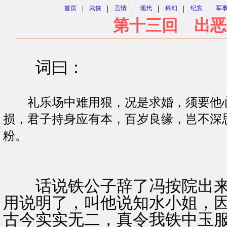
|
|
|
|
|
|
首页
武侠
言情
现代
科幻
纪实
军
第十三回 出恶
词曰：
礼乐场中难用狠，况是求婚，须要他心
损，君子持身应有本，百岁良缘，岂不深
粉。
右调《蝶
话说铁公子辞了冯按院出来
用说明了，叫他说知水小姐，因
古今实实无二，真令我铁中玉