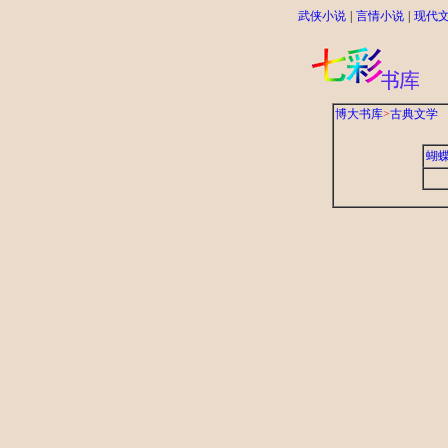
武侠小说
|
言情小说
|
现代
博大书库
>
古典文学
蝴