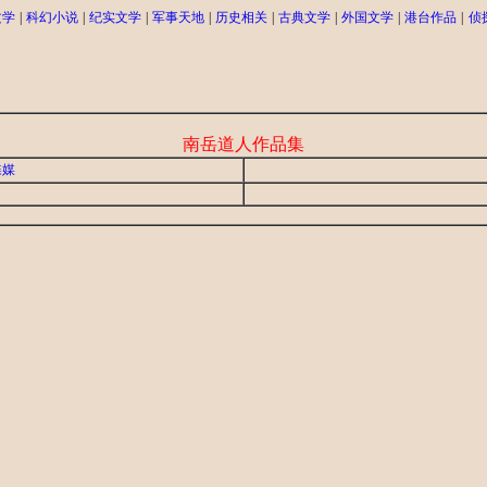
文学
|
科幻小说
|
纪实文学
|
军事天地
|
历史相关
|
古典文学
|
外国文学
|
港台作品
|
侦
南岳道人作品集
蝶媒