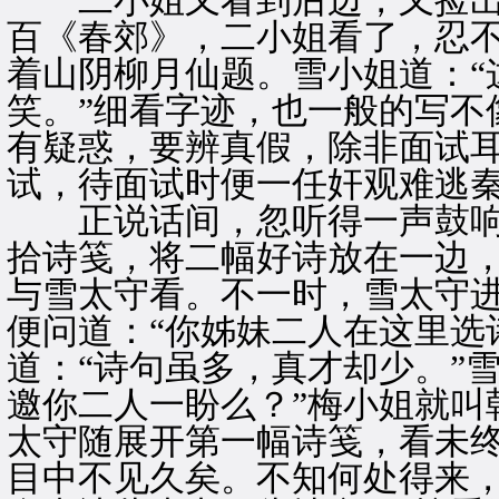
二小姐又看到后边，又捡出
百《春郊》，二小姐看了，忍
着山阴柳月仙题。雪小姐道：“
笑。”细看字迹，也一般的写不
有疑惑，要辨真假，除非面试耳
试，待面试时便一任奸观难逃秦
正说话间，忽听得一声鼓响
拾诗笺，将二幅好诗放在一边
与雪太守看。不一时，雪太守
便问道：“你姊妹二人在这里选
道：“诗句虽多，真才却少。”
邀你二人一盼么？”梅小姐就叫
太守随展开第一幅诗笺，看未终
目中不见久矣。不知何处得来