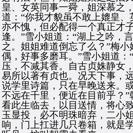
皇、女英同事一舜，姐深慕之，
道：“你我才貌虽不敢上媲皇、
亦不愧，但必配得一个真正才
逢。”雪小姐道：“湖上之吟，
之。姐姐难道倒忘了么？”梅小
偶，好事多磨耳。”雪小姐道：
压，不减其香。自古贞姝静女
易所以著有贞也。况天下事，
说学里诗篇，只在早晚送来。
不远在千里，便近在目前乎？”
看此生临去，以目送情，将心
玉显投，必不明珠暗弃，二小姐
响，门上扛进几只卷箱，就是