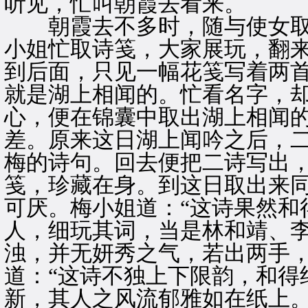
听见，忙叫朝霞去看来。
朝霞去不多时，随与使女取
小姐忙取诗笺，大家展玩，翻
到后面，只见一幅花笺写着两
就是湖上相闻的。忙看名字，
心，便在锦囊中取出湖上相闻
差。原来这日湖上闻吟之后，
梅的诗句。回去便把二诗写出
笺，珍藏在身。到这日取出来
可厌。梅小姐道：“这诗果然和
人，细玩其词，当是林和靖、
浊，并无妍秀之气，若出两手，
道：“这诗不独上下限韵，和得
新，其人之风流郁雅如在纸上