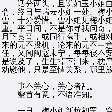
话分两头，且说如玉小姐自
斋，终日与瑞云小姐一处。梅
雪，十分爱惜。雪小姐见梅小
重。平日间，不是你寻我问奇
月下良宵，或同行携手，或相
来的无不投机，论来的无不中
任，又闻闽寇未宁，每每寝不
是说及了，生生掉下泪来，枕
劝慰他，只是至情关系，哪里
事不关心，关心者乱。
颦首有意，不语准知。
一日，梅小姐新妆初罢，穿