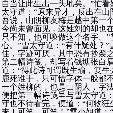
自当让此生出一头地矣。”忙看
太守道：“原来异才，反出在山
吾说，山阴柳友梅是越中第一
今尚未曾面见，这姓刘的却也
只不知，他可唤做这个名字。”
心。”雪太守道：“有什疑处？
佳，字迹可厌，其中恐有抄袭之
第二幅诗笺，却写着钱塘张白
道：“得此诗可谓既生瑜，复生
鹿死谁手，只可惜字体一般都不
一个姓柳的，也是山阴人，字法
便把第三幅诗笺呈与雪太守道：
守也不待看完，便道：“何物狂
来！可笑，可笑！”雪小姐道：