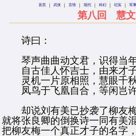
|
|
|
|
|
|
首页
武侠
言情
现代
科幻
纪实
军
第八回 慧文
诗曰：
琴声曲曲动文君，识得当年
自古佳人怀吉士，由来才子
灵机一片原相照，慧眼千秋
凤鸟于飞凰自合，等闲岂许
却说刘有美已抄袭了柳友梅
就将张良卿的倒换诗一同有美
把柳友梅一个真正才子的名字