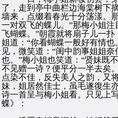
了，走到亭中曲栏边海棠树下
墙来，点缀着春光十分荡漾。那
一对双飞的蝶儿。”那梅小姐注
飞蝴蝶。”朝霞就将扇子儿一扑
姐道：“你看蝴蝶一般好有情也
见，微笑道：“闺中韵事姐姐奈
也。”梅小姐也笑道：“贤妹既
不见赠一诗？便平分一半去矣。
点染不佳，反失美人之韵，又将
妹，姐居然佳士，虽毛遂復生亦
诗一首呈与梅小姐看。只见上
蝶》：