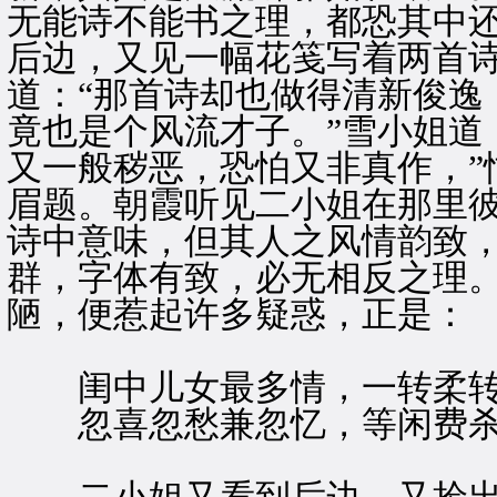
无能诗不能书之理，都恐其中还
后边，又见一幅花笺写着两首
道：“那首诗却也做得清新俊逸
竟也是个风流才子。”雪小姐道
又一般秽恶，恐怕又非真作，”
眉题。朝霞听见二小姐在那里彼
诗中意味，但其人之风情韵致
群，字体有致，必无相反之理。
陋，便惹起许多疑惑，正是：
闺中儿女最多情，一转柔转
忽喜忽愁兼忽忆，等闲费杀