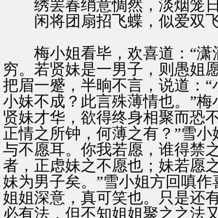
绣罢春绡意惆然，淡烟笼日
闲将团扇招飞蝶，似爱双飞
梅小姐看毕，欢喜道：“潇酒
穷。若贤妹是一男子，则愚姐愿
把眉一蹙，半晌不言，说道：“
小妹不成？此言殊薄情也。”梅
贤妹才华，欲得终身相聚而恐
正情之所钟，何薄之有？”雪小
与不愿耳。你我若愿，谁得禁之
者，正虑妹之不愿也；妹若愿
妹为男子矣。”雪小姐方回嗔作
姐姐深意，真可笑也。只是还
必有法，但不知姐姐聚之之法又