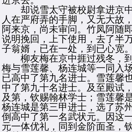
进京去。
却说雪太守被校尉拿进京中
人在严府弄的手脚，又无大故
阿来京，尚未审问。竹凤阿随
说明挽回，上下使用，去了半
子翁婿，已在一处，到已心宽
柳友梅在京中捱过残冬，到
梅与雪莲馨、杨连城等一同入
已高中了第九名进士。雪莲馨
中了第九十名进士。及至殿试
及第，钦赐翰林学士；雪莲馨
杨连城是第三甲进士，选了苏
倒高中了第一名武状元。因这
元一体优礼，同到金阶面圣，