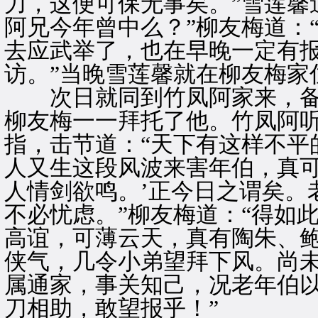
力，这便可保无事矣。”雪莲馨
阿兄今年曾中么？”柳友梅道：
去应武举了，也在早晚一定有报
访。”当晚雪莲馨就在柳友梅家
次日就同到竹凤阿家来，备
柳友梅一一拜托了他。竹凤阿
指，击节道：“天下有这样不平
人又生这段风波来害年伯，真可
人情剑欲鸣。’正今日之谓矣。
不必忧虑。”柳友梅道：“得如
高谊，可薄云天，真有陶朱、
侠气，几令小弟望拜下风。尚未
属通家，事关知己，况老年伯
刀相助，敢望报乎！”