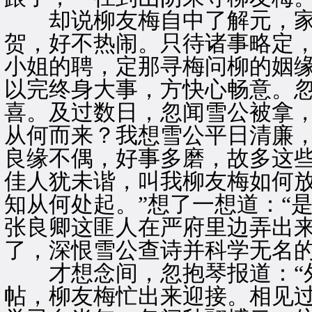
却说柳友梅自中了解元，家
贺，好不热闹。只待诸事略定
小姐的聘，定那寻梅问柳的姻
以完终身大事，方快心畅意。
喜。及过数日，忽闻雪公被拿，
从何而来？我想雪公平日清廉
良缘不偶，好事多磨，故多这
佳人犹未谐，叫我柳友梅如何
知从何处起。”想了一想道：“
张良卿这匪人在严府里边弄出
了，深恨雪公查诗并科学无名的
才想念间，忽抱琴报道：“外
帖，柳友梅忙出来迎接。相见过