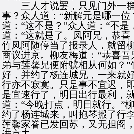
三人才说罢，只见门外一群
事？众人道：“新解元是哪一位
道：“这不是？”众人道：“不是
道：“这就是了。凤阿兄，恭喜
竹凤阿随停当了报录人，就留
商议进京。柳友梅道：“恭喜吾
弟与莲馨兄便附骥相从何如？”
好，并约了杨连城兄，一来就
行亦不寂寞。只是事不宜迟，即
是宜速行了，明日出行最利，就
道：“今晚打点，明日就行。”
约了杨连城来，叫抱琴搬了行
莲馨家眷已发回苏，又无担阁