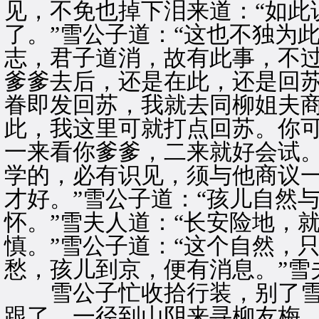
见，不免也掉下泪来道：“如此
了。”雪公子道：“这也不独为
志，君子道消，故有此事，不过
爹爹去后，还是在此，还是回苏
眷即发回苏，我就去同柳姐夫商
此，我这里可就打点回苏。你
一来看你爹爹，二来就好会试
学的，必有识见，须与他商议
才好。”雪公子道：“孩儿自然
怀。”雪夫人道：“长安险地，
慎。”雪公子道：“这个自然，
愁，孩儿到京，便有消息。”雪
雪公子忙收拾行装，别了雪
跟了，一径到山阴来寻柳友梅