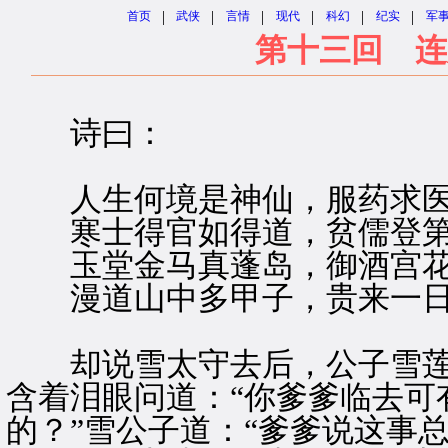
|
|
|
|
|
|
首页
武侠
言情
现代
科幻
纪实
军
第十三回 连
诗曰：
人生何境是神仙，服药求医
寒士得官如得道，贫儒登第
玉堂金马真蓬岛，御酒宫花
漫道山中多甲子，贵来一日
却说雪太守去后，公子雪莲
含着泪眼问道：“你爹爹临去可
的？”雪公子道：“爹爹说这事