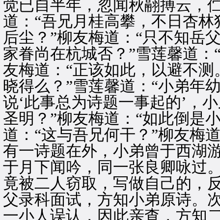
觉已自半年，忽闻秋翮搏云，伫
道：“吾兄月桂高攀，不日杏林
后尘？”柳友梅道：“只不知岳
家眷尚在杭城否？”雪莲馨道：
友梅道：“正该如此，以避不测
晓得么？”雪莲馨道：“小弟年
说‘此事总为诗题一事起的’，
圣明？”柳友梅道：“如此倒是
道：“这与吾兄何干？”柳友梅
有一诗题在外，小弟曾于西湖
于月下闻吟，同一张良卿咏过
竟被二人窃取，写做自己的，
父录科面试，方知小弟原诗。
一小人误认，因此亲查，方知