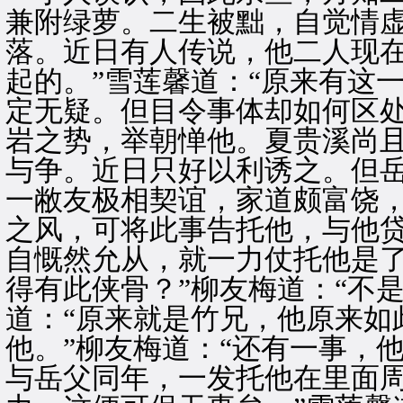
兼附绿萝。二生被黜，自觉情
落。近日有人传说，他二人现
起的。”雪莲馨道：“原来有这
定无疑。但目令事体却如何区处
岩之势，举朝惮他。夏贵溪尚
与争。近日只好以利诱之。但
一敝友极相契谊，家道颇富饶
之风，可将此事告托他，与他
自慨然允从，就一力仗托他是了
得有此侠骨？”柳友梅道：“不
道：“原来就是竹兄，他原来如
他。”柳友梅道：“还有一事，
与岳父同年，一发托他在里面