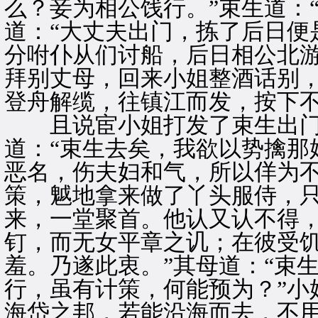
么？妾为相公饯行。”束生道：
道：“大丈夫出门，拣了后日便
分咐仆从们讨船，后日相公北
拜别丈母，回来小姐整酒话别
登舟解缆，往镇江而发，按下
且说宦小姐打发了束生出门
道：“束生去矣，我欲以势擒那
恶名，伤夫妇和气，所以佯为
策，魆地拿来做了丫头服侍，
来，一堂聚首。他认又认不得
钉，而无女平章之讥；在彼受
羞。乃遂此衷。”其母道：“束
行，虽有计策，何能预为？”小
海岱之邦，若能沿海而去，不