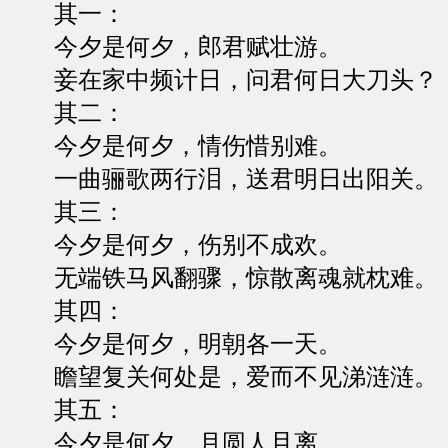
其一：
今夕是何夕，郎君赋壮游。
妾在家中频计日，问君何日大刀头？
其二：
今夕是何夕，情伤惜别难。
一曲骊歌两行泪，送君明日出阳关。
其三：
今夕是何夕，伤别不成欢。
无端铁马风翻骤，惊散离魂就枕难。
其四：
今夕是何夕，明朝各一天。
瞻望复关何处是，爱而不见涕涟涟。
其五：
今夕是何夕，月圆人且离。