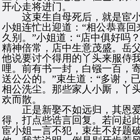
开心走将进门。
这束生自母死后，就是宦小
小姐连忙出迎道：“相公恭喜回
久别。”小姐道：“店中俱好吗
精神倍常，店中生意茂盛。岳父
他说要讨个得用的丫头来服侍
哩。前有书一封，白镪一百，
送公公的。”束生道：“多谢，
相公洗尘。那些家人小厮，丫
欢而散。
正是新娶不如远归，其恩爱
得，打点些诰言回复。若问起
宦小姐一言不犯，束生不好题破