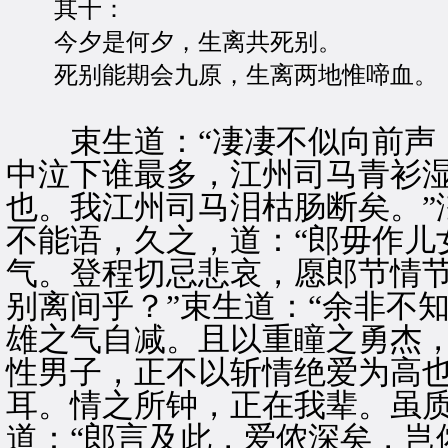
其十：
今夕是何夕，生离共死别。
死别能期会九原，生离两地惟啼血。
束生道：“凄凄不似向前声，
中泣下谁最多，江州司马青衫湿
也。我江州司马泪枯肠断矣。”
不能语，久之，道：“郎毋作儿
气。登程切忌悲哀，愿郎节情节
别离间乎？”束生道：“余非不
雄之气自减。且以重瞳之勇杰
性男子，正不以斩情绝爱为高
耳。情之所钟，正在我辈。虽质
道：“郎言及此，爱侬深矣，岂