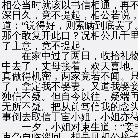
相公当时就该以书信相通，再
深日久，竟不提起，相公若说，
道：“说得好，则索瞒到底罢了
那个敢复开此口？况相公几千里
了主意，竟不提起。
在家中过了两日，收拾礼物
中去了，丈母接着，欢天喜地。
真做得机密，两家竟若不闻。
了，拿定我不娶妻。又道我娶
独信不疑。但自今以往，疑端
无所不疑。把从前笃信我的念头
事倒去取信于宦小姐，小姐亦
一夕，小姐对束生道：“妾非
束刍自临淄回，想是见相公接