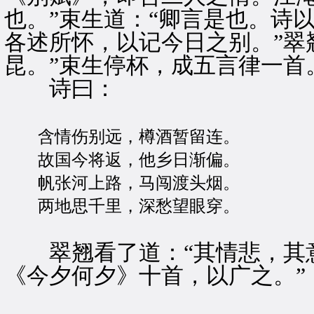
也。”束生道：“卿言是也。诗
各述所怀，以记今日之别。”翠
昆。”束生停杯，成五言律一首
诗曰：
含情伤别远，樽酒暂留连。
故国今将返，他乡日渐偏。
帆张河上路，马闯渡头烟。
两地思千里，深愁望眼穿。
翠翘看了道：“其情悲，其意
《今夕何夕》十首，以广之。”