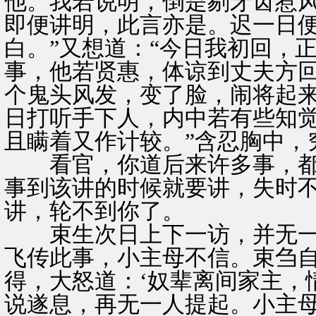
他。我若说明，倒是剔牙齿惹风
即便讲明，此言亦是。迟一日
白。”又想道：“今日我初回，
事，他若贤惠，体谅到丈夫方
个鬼头风发，变了脸，闹将起
日打听手下人，内中若有些知
且瞒着又作计较。”含忍胸中，
看官，你道后来许多事，都
事到该讲的时候就要讲，失时
讲，轮不到你了。
束生次日上下一访，并无一些
飞传此事，小主母不信。束刍
得，大怒道：‘奴辈离间家主，
说遂息，再无一人提起。小主