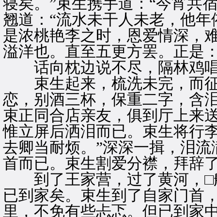
寝矣。”束生携手道：“今宵共
翘道：“流水未干人未老，他年
是浓桃艳李之时，恩爱情深，
溢洋也。直至五更方罢。正是
话向枕边说不尽，隔林鸡唱
束生起来，梳洗未完，而征
恋，别酒三杯，保重二字，含
束正同合店亲友，俱到厅上来
惟立屏后洒泪而已。束生将行李
去卿当耐烦。”深深一揖，泪流
首而已。束生割爱分襟，拜辞
到了王家营，过了黄河，□
已到家矣。束生到了自家门首
里，不免有些忐忑。但已到家