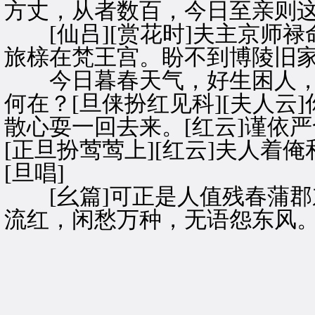
方丈，从者数百，今日至亲则
[仙吕][赏花时]夫主京师禄
旅榇在梵王宫。盼不到博陵旧
今日暮春天气，好生困人，
何在？[旦俫扮红见科][夫人云
散心耍一回去来。[红云]谨依严
[正旦扮莺莺上][红云]夫人着
[旦唱]
[幺篇]可正是人值残春蒲郡
流红，闲愁万种，无语怨东风。