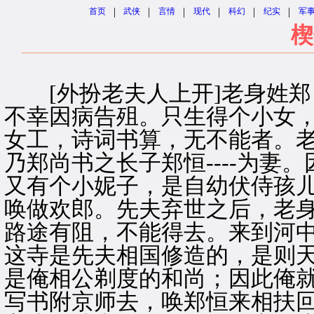
|
|
|
|
|
|
首页
武侠
言情
现代
科幻
纪实
军
楔
[外扮老夫人上开]老身姓郑
不幸因病告殂。只生得个小女
女工，诗词书算，无不能者。老相
乃郑尚书之长子郑恒----为妻
又有个小妮子，是自幼伏侍孩
唤做欢郎。先夫弃世之后，老
路途有阻，不能得去。来到河
这寺是先夫相国修造的，是则
是俺相公剃度的和尚；因此俺
写书附京师去，唤郑恒来相扶