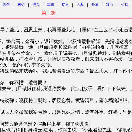
|
|
|
|
|
|
|
|
现代
科幻
纪实
军事
历史
古典
外国
港台
侦探
第二折
了些儿，困思上来，我再睡些儿咱。[睡科][红上云]奉小姐言
环。绛台高，金荷小，银釭犹灿。比及将暖帐轻弹，先揭起这梅
畅好是懒、懒。[旦做起身长叹科][红唱]半晌抬身，几回搔耳
儿放在妆盒儿上，看他见了说甚么。[旦做照镜科，见帖看科][
儿拈，把妆盒儿按，开拆封皮孜孜看，颠来倒去不害心烦。[旦怒
了粉颈，氲的呵改变了朱颜。
将这简帖来戏弄我，我几曾惯看这等东西？告过夫人，打下你个小
烦，你不惯，谁曾惯？
[旦做揪住科]我逗你耍来。[红云]放手，看打下下截来。[旦云
动弹；晓夜将佳期盼，废寝忘餐。黄昏清旦，望东墙淹泪眼。[旦
见夫人？虽然我家亏他，只是兄妹之情，焉有外事。红娘，早是你
”问甚么他遭危难？撺断得上竿，掇了梯儿看。
旦做写科][起身科云]红娘，你将去说：“小姐看望先生，相待