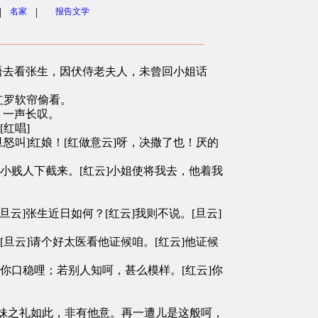
|
|
名家
报告文学
语去看张生，因伏侍老夫人，未曾回小姐话
红罗软帘偷看。
，一声长叹。
红唱]
叫]红娘！[红做意云]呀，决撒了也！厌的
贱人下截来。[红云]小姐使将我去，他着我
]张生近日如何？[红云]我则不说。[旦云]
云]请个好太医看他证候咱。[红云]他证候
口稳哩；若别人知呵，甚么模样。[红云]你
兄妹之礼如此，非有他意。再一遭儿是这般呵，