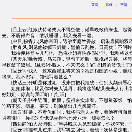
|
|
|
首页
武侠
言情
[旦上云]红娘伏侍老夫人不得空便，偌早晚敢待来也。起得早
去。不听得声音，敢以睡哩，我入去看一遭。
[中吕]粉蝶儿]风静帘闲，透纱窗麝兰香散，启朱扉摇响双
[醉春风]则见他钗軃玉斜横，髻偏云乱挽。日高犹自不明眸，
我待便将简帖儿与他，恐俺小姐有许多假处哩。我则将这简帖
[普天乐]晚妆残，乌云軃，轻匀了粉脸，乱挽起云鬟。将简帖
早扢皱了黛眉。[旦云]小贱人，不来怎么！[红唱]忽的波低垂
[旦云]小贱人，这东西那里将来的？我是相国的小姐，谁敢
将来。我不识字，知他写着甚么？
[快活三]分明是你过犯，没来由把我摧残；使别人颠倒恶心
姐姐休闹，比及你对夫人说呵，我将这简帖儿去夫人行出首去来。
好姐姐，你说与我听咱！[红唱]
[朝天子]张生近间、面颜，瘦得来实难看。不思量茶饭，怕待
吃药不济。病患、要安，则除是出几点风流汗。
[旦云]红娘，不看你面时，我将与老夫人看，看他有何面目
哄着谁哩，你把这个饿鬼弄得他七死八活，却要怎么？
[四边静]怕人家调犯，“早共晚夫人见些破绽，你我何安。
[旦云]将描笔儿过来，我写将去回他，着他下次休是这般。[