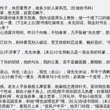
子，休思量秀才，做多少好人家风范。[红做拾书科]
寒，愁无限，寂寞泪阑干。
则愿你做夫妻无危难。我向这筵席头上整扮，做一个缝了口的撮
一遭。[下][末上云]那书倩红娘将去，未见回话。我这封书去，
心来？
心清露月明间。昨日个向晚，不怕春寒，几乎险被“先生馔”，
己狂为，则待要觅别人破绽。受艾焙权时忍这番。畅好是奸。“
云]不济事了，先生休傻。[末云]小生简帖儿是一道会亲的符篆，
了你的招状，他的勾头，我的公案。若不是觑面颜，厮顾盼，担
巫山。你也（走山），我也（走山）；请先生休讪，早寻个洒阑
云]小娘子此一遭去，再着谁与小生分剖；必索做一个道理，方可救
残。老夫人手执着棍儿摩娑看，粗麻线怎透得针关。直待我拄着
一个性命，都在小娘子身上。[红唱]禁不得你甜话儿热趱：好着我
科]呀，有这场喜事，撮土焚香，三拜礼毕。早知小姐简至，理
今夜花园里来，和他“哩也波哩也罗”哩。[红云]你读书我听。[
待月西厢下”，着我月上来；“迎风户半开”，他开门待我；“隔墙花