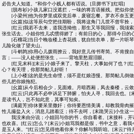
必告夫人知道。”和你个小贱人都有话说。[旦掷书下][红唱]
[脱布衫]小孩儿家口没遮拦，一味的将言语摧残。把似你使性
[小梁州]他为你梦里成双觉后单，废寝忘餐。罗衣不奈五更
[幺篇]似这等辰勾空把佳期盼，我将这角门儿世不曾牢拴，
[红云]我若不去来，道我违拗他，那生又等我回报，我须索走
张生话去。小姐你性儿忒惯得娇了；有前日的心，那得今日的
[石榴花]当日个晚妆楼上杏花残，犹自怯衣单，那一片听琴
儿险化做了望夫山。
[斗鹌鹑]你用心儿拨雨撩云，我好意儿传书寄简。不肯搜自
言；——没人处便想张生，——背地里愁眉泪眼。
[红见末科][末云]小娘子来了。擎天柱，大事如何了也？[红
心？有天理，你那简帖儿好听！
[上小楼]这的是先生命悭，须不是红娘违慢。那简帖儿倒做
些儿把你娘拖犯。
[幺篇]从今后相会少，见面难。月暗西厢，凤去秦楼，云敛
[红云]只此再不必申诉足下肺腑，怕夫人寻，我回去也。[末
是读书人，岂不知此意，其事可知矣。
[满庭芳]你休要呆里撒奸；你待要恩情美满，却教我骨肉摧
性儿撮盐入火，消息儿踏着泛；待不去呵，[末跪哭云]小生这
我没来由分说；小姐回与你的书，你自看者。[末接科，开读
也欢喜。[红云]怎么？[末云]小姐骂我都是假，书中之意，着我
是玉人来。”[红云]怎见得他着你来？你解与我听咱。[末云]“