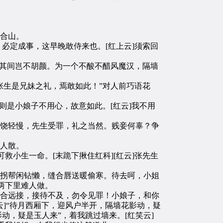
合山。
必定成事，这早晚敢侍来也。[红上云]须索回
那其间岂不胡颜。为一个不酸不醋风魔汉，隔墙
张生是兄妹之礼，焉敢如此！”对人前巧语花
则是小娘子不用心，故意如此。[红云]我不用
饶轻慢，先生受罪，礼之当然。贱妾何辜？争
人散。
小生一命。[末跪下揪住红科][红云]张先生
拐帮闲钻懒，缝合唇送暖偷寒。待去呵，小姐
两下里难人做。
合远接，接待不及，勿令见罪！小娘子，和你
末云]“待月西厢下，迎风户半开，隔墙花影动，疑
影动，疑是玉人来”，着我跳过墙来。[红笑云]