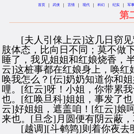
|
|
|
|
|
|
首页
武侠
言情
现代
科幻
纪实
军
第
[夫人引俫上云]这几日窃见
肢体态，比向日不同；莫不做下
睡了，我见姐姐和红娘烧香，半
云]这桩事都在红娘身上，唤红娘
唤我怎么？[伝]奶奶知道你和
哩。[红云]呀！小姐，你带累
也。[红唤旦科]姐姐，事发了
云]好姐姐，遮盖咱！[红云]
来也。[旦念]月圆便有阴云蔽，
[越调][斗鹌鹑]则着你夜去