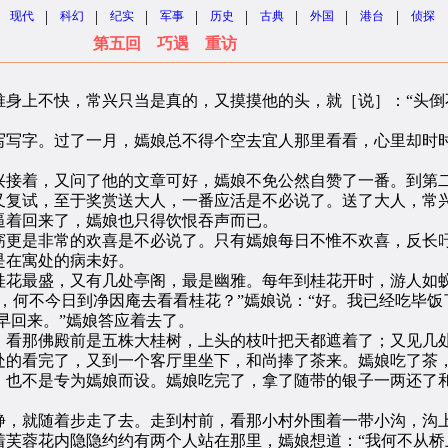
|
|
|
|
|
|
|
|
现代
科幻
纪实
军事
历史
古典
外国
港台
侦探
第五回 巧遇 重访
上不快，常兴只当是真的，又摸摸他的头，就［说］：“头倒
写字。过了一月
，嫣娘总不得个空去宜人那里看看，心里却时
接着，又问了他的文章可好，嫣娘不免公然自赞了一番。到第
又复试，至于奖赏送大人，一番应活是不必说了。送了大人，常
逼着回来了，嫣娘也只得饮恨吞声而已。
更是非常的欢喜是不必说了。只有嫣娘每日不惟不欢喜，反长吁
是在寓处的病未好。
花最盛，又有几处亭阁，最是幽雅。每年到桂花开时
，游人如
，何不今日到净因庵去看看桂花？”嫣娘说：“好。我已经吃毕饭了
早回来。”嫣娘答应着去了。
看那佛殿前是五株大桂树，上头的枝叶把天都遮着了；又见几
处的看完了，又到一个客厅里坐下，和尚捧了茶来。嫣娘吃了茶
，也不是专为嫣娘而设。嫣娘吃完了，拿了随带的银子一两还了
静
，就随着步走了去。走到村前，看那小村外围着一带小沟，沟
芙蓉花内隐隐约约有两个人站在那里，嫣娘想道：“我何不从桥