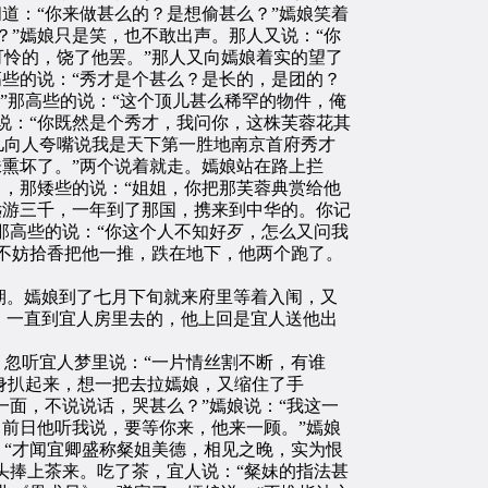
道：“你来做甚么的？是想偷甚么？”嫣娘笑着
？”嫣娘只是笑，也不敢出声。那人又说：“你
可怜的，饶了他罢。”那人又向嫣娘着实的望了
高些的说：“秀才是个甚么？是长的，是团的？
。”那高些的说：“这个顶儿甚么稀罕的物件，俺
说：“你既然是个秀才，我问你，这株芙蓉花其
儿向人夸嘴说我是天下第一胜地南京首府秀才
味熏坏了。”两个说着就走。嫣娘站在路上拦
了，那矮些的说：“姐姐，你把那芙蓉典赏给他
远游三千，一年到了那国，携来到中华的。你记
那高些的说：“你这个人不知好歹，怎么又问我
，不妨拾香把他一推，跌在地下，他两个跑了。
。嫣娘到了七月下旬就来府里等着入闱，又
，一直到宜人房里去的，他上回是宜人送他出
忽听宜人梦里说：“一片情丝割不断
，有谁
翻身扒起来，想一把去拉嫣娘，又缩住了手
一面，不说说话，哭甚么？”嫣娘说：“我这一
。前日他听我说，要等你来，他来一顾。”嫣娘
：“才闻宜卿盛称粲姐美德，相见之晚，实为恨
头捧上茶来。吃了茶，宜人说：“粲妹的指法甚