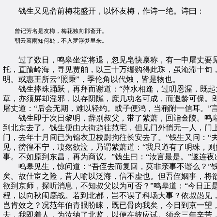
钱生又见斋前梅花盛开，以怀友梅，作诗一绝。诗曰：
曾记芳名是友梅，梅花独向郡斋开。
朝云暮雨知何处，不入罗浮梦里来。
过了数日，鸣皋坐堂将退，忽见皂快禀称，有一申屠丈要见老
托，直踰岭海，寻见贾舶，以三十万缗购得此珠，虽淹滞十旬
明。或惠王所云“照秉”，季伦角以代烛，皆是物也。
钱生捧珠踊跃，再拜而谢道：“萍水相逢，过叨恩渥，既起之
草，亦须屏却淫邪，以存阴隲，庶几功名可成，而遐龄可保。郎
屠丈道：“后会无期，难以轻约。或子便鸿，当稍附一信耳。”
钱生即于次日黎明，辞别叔父，带了紫萧，回诣金陵。鸣皋
到北京去了。钱生便由大街趋往范宅，但见门外悄无一人，门
门，去年十月间已为锦衣卫校尉拘往长安去了。”钱生又问：“
见，徬徨不宁，凄然欲泣，乃谓紫萧道：“我只道有了明珠，则
事。不如原到东昌，再为商议。”钱生曰：“汝言最是。”遂连
鸣皋见生，惊问道：“吾侄去而复回，莫非亲事不谐么？”钱
矣。故仕宦之险，昔人喻以泛海，信不虚也。但吾侄姻事，将欲
欲到京师，探听消息，不知叔父以为可否？”鸣皋道：“今日正
程，以向秋闱鏖战。若到北都，岂不误了科场大事？依叔愚见，
岂肯效之？况范年伯青眼盼睐，既已骨肉我矣，今日到京一望，
去，我即着人，为汝纳了北监，以便在彼应试。须念三年辛苦