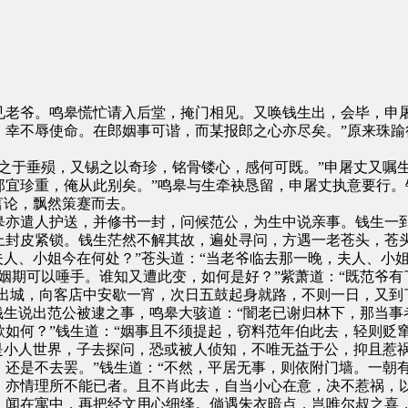
爷。鸣皋慌忙请入后堂，掩门相见。又唤钱生出，会毕，申屠
，幸不辱使命。在郎姻事可谐，而某报郎之心亦尽矣。”原来珠踰
于垂殒，又锡之以奇珍，铭骨镂心，感何可既。”申屠丈又嘱生
宜珍重，俺从此别矣。”鸣皋与生牵袂恳留，申屠丈执意要行。
言论，飘然策蹇而去。
亦遣人护送，并修书一封，问候范公，为生中说亲事。钱生一到
上封皮紧锁。钱生茫然不解其故，遍处寻问，方遇一老苍头，苍头
夫人、小姐今在何处？”苍头道：“当老爷临去那一晚，夫人、小
姻期可以唾手。谁知又遭此变，如何是好？”紫萧道：“既范爷
夜出城，向客店中安歇一宵，次日五鼓起身就路，不则一日，又到
生说出范公被逮之事，鸣皋大骇道：“闇老已谢归林下，那当事
如何？”钱生道：“姻事且不须提起，窃料范年伯此去，轻则贬
是小人世界，子去探问，恐或被人侦知，不唯无益于公，抑且惹
还是不去罢。”钱生道：“不然，平居无事，则依附门墙。一朝
亦情理所不能已者。且不肖此去，自当小心在意，决不惹祸，以
，闻在寓中，再把经文用心细绎。倘遇朱衣暗点，岂唯尔叔之喜，