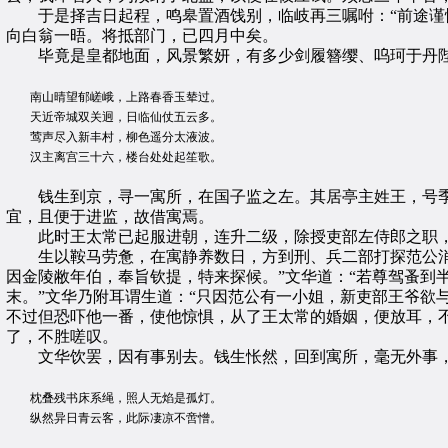
于是择吉日起程，鸣皋置酒饯别，临岐再三嘱咐：“前途谨慎
向白翁一晤。将抵部门，已四月中矣。
毕竟是皇都地面，风景繁妍，有多少剑履簪缨、呜珂于丹陛
南山晴望郁嵯峨，上路春香玉辇过。
天近帝城双关迥，日临仙仗五云多。
莺声尽入新丰村，柳色遥分太液波。
汉主离宫三十六，楼台处处起笙歌。
钱生到京，寻一寓所，在国子监之左。其居亭主姓王，号季
宜，且便于进监，故借寓焉。
此时王太常已起服进朝，连升二级，除授吏部左侍郎之职，
生以鞍马劳惫，在寓静养数日，方到刑、兵二部打探范公消息
因金陵敝年伯，奉旨钦提，特来探候。”文华道：“若尊驾蚤到
末。”文华乃附耳谓生道：“只因范公有一小姐，新吏部王爷欲
不过但恐吓他一番，使他惊惧，从了王太常的婚姻，便放耳，
了，不胜嗟叹。
文华饮罢，因有事别去。钱生怅然，回到寓所，毫无外事，
枕叠残书床系绳，照人无焰是孤灯。
纵然异日青云客，此际凄凉不啻憎。