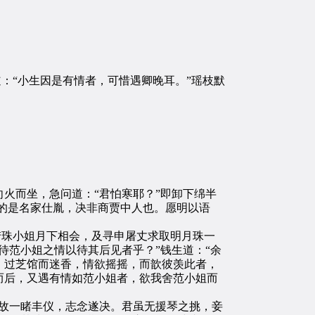
：“小生因是有情者，可惜遇卿晚耳。”瑶枝默
火而坐，急问道：“君怕寒耶？”即卸下绵半
，的是名家仕胤，决非商贾中人也。愿明以语
梦珠小姐月下相会，及寻申屠丈求取明月珠一
待范小姐之情以待其后见者乎？”钱生道：“余
，过芝馆而迷香，情欲摇摇，而歆彼羡此者，
而后，又遇有情如范小姐者，欲我舍范小姐而
故一睹丰仪，志念遂决。君虽无援琴之挑，妾