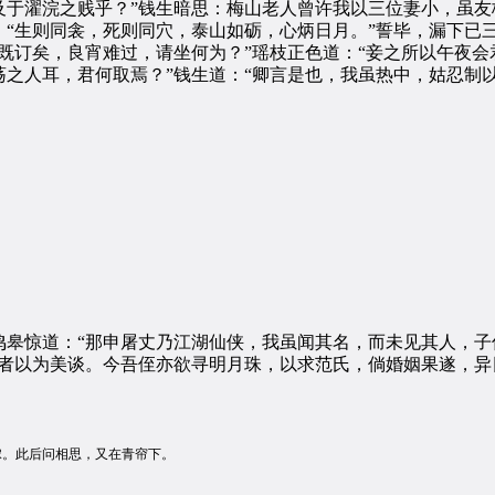
及于濯浣之贱乎？”钱生暗思：梅山老人曾许我以三位妻小，虽友
“生则同衾，死则同穴，泰山如砺，心炳日月。”誓毕，漏下已
订矣，良宵难过，请坐何为？”瑶枝正色道：“妾之所以午夜会
之人耳，君何取焉？”钱生道：“卿言是也，我虽热中，姑忍制
惊道：“那申屠丈乃江湖仙侠，我虽闻其名，而未见其人，子
异者以为美谈。今吾侄亦欲寻明月珠，以求范氏，倘婚姻果遂，异
：
。此后问相思，又在青帘下。