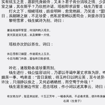
实有炫玉之意，愿获托身姬侍，又未卜君子肯分涓埃之情、少
室之缘，其在斯乎？乃欣然许诺。瑶枝即求设誓，钱生乃誓道：
灯火之下，细睹瑶枝，皓齿明眸，愈觉艳丽。乃笑道：“盟既
日，虽鄙陋之躯，不足珍爱，然私皆萱帏以图苟合，则妾亦淫荡
黎明雪霁，钱生赋诗为别。诗曰：
邂逅相逢即誓盟，何须跨鹤入瑶京。
黄河莫道深无底，未及卿卿一片情。
瑶枝亦次韵以答生。诗曰：
休忘雪夜订姻盟，作速观光上玉京。
今后马嘶门外路，凝妆终日盼多情。
吟讫，遂殷勤各道珍重而别。
钱生进行，钱公愠容诘问，乃谬以寻谒申屠丈求珠为辞。鸣皋
姻亲一事。鸣皋道：“昔日裴航，得玉杵臼以聘云英，至今述
许汝，只须静以俟之，又何必栖栖然，而空骛于外哉！”
钱生退至侧边书室，思念瑶枝，作小词以述其事云。诗曰
有女艳当垆，疑是来姑射。十五正芳年，一幅春风画。不必奏求凰，便许终身嫁
右调《生查子》