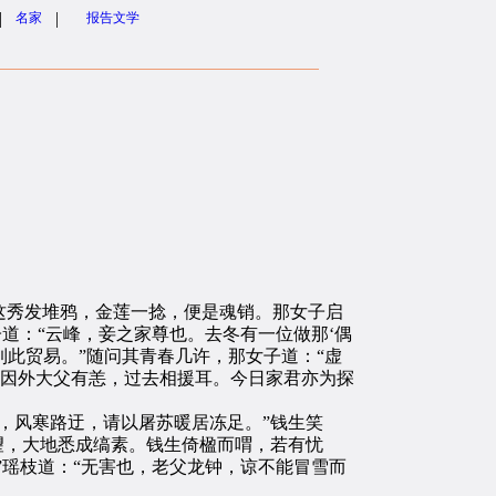
|
|
名家
报告文学
秀发堆鸦，金莲一捻，便是魂销。那女子启
道：“云峰，妾之家尊也。去冬有一位做那‘偶
到此贸易。”随问其青春几许，那女子道：“虚
“因外大父有恙，过去相援耳。今日家君亦为探
，风寒路迂，请以屠苏暖居冻足。”钱生笑
望，大地悉成缟素。钱生倚楹而喟，若有忧
”瑶枝道：“无害也，老父龙钟，谅不能冒雪而