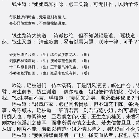
钱生道：“姐姐既知拙咏，必工染翰，可无佳作，以贻予怀？
每恨桃源闭绮尘，无端轻别有情人。
妾心只羡鸳鸯鸟，不敢投梭恼谢鲲。
钱生览诗大笑道：“诗诚妙绝，但不知谢鲲是谁。”瑶枝道：“
然。钱生又道：“清坐寂寥，曷若以雪为题，联吟一律，可乎？”
碎剪冰绡片片春，（生）瑶台多少散花人。（瑶）
剡溪夜棹逵堪访，（生）瘐岭寒葩色掩真。（瑶）
十二珠帘非拌日，（生）三千银岛净飞尘。（瑶）
小桥渔笠浑如画，（生）疑是南宫笔有神。（瑶）
吟讫，瑶枝进门，侍奉汤药。于是阴风凄凄，瞑色白合，银釭
臂，与生御寒。钱生谢道：“偶尔相逢，姐姐便钟情如此，使小
我。”钱生笑而不言。瑶枝道：“妾固知之矣。君必欲终秘耶？
瑶枝道：“君既宦家，必已问名贵族，但不知充下陈、备洒扫
事，备陈颠末。瑶枝道：“细听君言，则君与范小姐，均可谓有
情痴人也，每阅裨史，至君虞之负小玉，王生之负桂英，未尝
则亦好色淫乱之徒耳，而非所谓深情之士也。若夫信誓旦旦，
从彼，则吾不能，若欲以待范小姐之情以待之，则胡为而不然？
瑶枝道：“妾闻待媒而嫁者，正也；择美而从者，权也。窃观