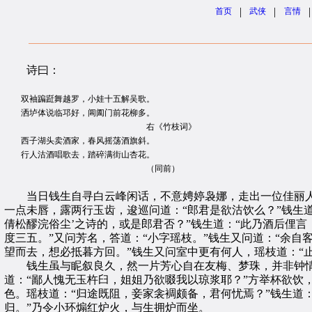
|
|
|
首页
武侠
言情
诗曰：
双袖蹁跹舞越罗，小娃十五解吴歌。
洒垆体说临邛好，阊阖门前花柳多。
右《竹枝词》
西子湖头卖酒家，春风摇荡酒旗斜。
行人沽酒唱歌去，踏碎满街山杏花。
（同前）
当日钱生自寻白云峰闲话，不意娉婷袅娜，走出一位佳丽人
一点未唇，露两行玉齿，逡巡问道：“郎君是欲沽饮么？”钱生
倩松醪浣俗尘’之诗的，或是郎君否？”钱生道：“此乃酒后俚言
度三五。”又问芳名，答道：“小字瑶枝。”钱生又问道：“余
望而去，想必抵暮方回。”钱生又问室中更有何人，瑶枝道：“
钱生虽与眤叙良久，然一片芳心自在友梅、梦珠，并非钟情于
道：“鄙人愧无玉杵臼，姐姐乃欲啜我以琼浆耶？”方举杯欲饮
色。瑶枝道：“归途既阻，妾家衾裯颇备，君何忧焉？”钱生道
归。”乃令小环煽红炉火，与生拥炉而坐。