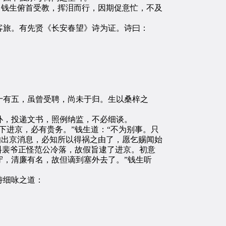
。钱生俯首受教，挥泪而行，因期促意忙，不及
旅。有先贤《长安春望》诗为证。诗曰：
有五，虽曾受聘，尚未于归。生以桑梓之
，投递文书，照例纳监，不必细谈。
进京，必有贵务。”钱生道：“不为别事。只
伯出京消息，必知所以得祸之由了，愿乞赐闻始
料裴爷正怪范公冷落，故假旨逮了进京。初意
，清廉有名，故但谪到塞外去了。”钱生听
诗细咏之道：