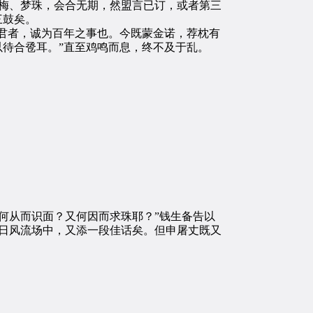
梅、梦珠，会合无期，然盟言已订，或者第三
三鼓矣。
君者，诚为百年之事也。今既蒙金诺，荐枕有
以待合卺耳。”直至鸡鸣而息，终不及于乱。
何从而识面？又何因而求珠耶？”钱生备告以
日风流场中，又添一段佳话矣。但申屠丈既又