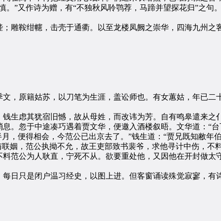
。”又作诗为赠，有“不独秋风聆鹗荐，马蹄并望探花归”之句
；雕鞍绀幰，击壳于通衢。以至龙楼凤阙之崇华，四海九州之客
文，原籍姑苏，以刀笔为生涯，盖讼师也。有女蕙姑，年已二十
钱生虑其犹宿旧憾，故从母姓，而改讳为芳。自有鸣皋遣来之仆
。忽于中途凑巧遇着贾文华，便邀入酒楼叙晤。文华道：“台下
半月，便得相会，今范公已出京去了。”钱生道：“贾兄既知敝年
与联姻，范公执拗不允，故王吏部致书裴爷，求他寻计中伤，不
不料范公为人耿直，宁死不从。欲要重处他，又因他在开封做太守
每日只是闭户温习经史，以图上进。但客窗诵读殊觉寂寥，有