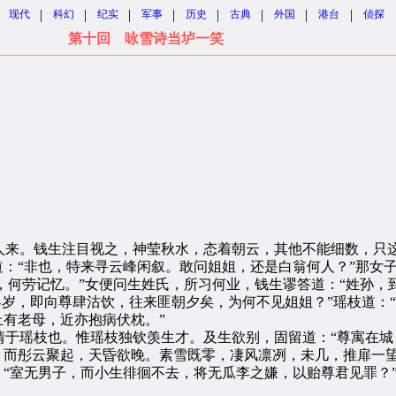
|
|
|
|
|
|
|
|
现代
科幻
纪实
军事
历史
古典
外国
港台
侦探
第十回 咏雪诗当垆一笑
来。钱生注目视之，神莹秋水，态着朝云，其他不能细数，只这
道：“非也，特来寻云峰闲叙。敢问姐姐，还是白翁何人？”那女子
，何劳记忆。”女便问生姓氏，所习何业，钱生谬答道：“姓孙，
自客岁，即向尊肆沽饮，往来匪朝夕矣，为何不见姐姐？”瑶枝道：
止有老母，近亦抱病伏枕。”
瑶枝也。惟瑶枝独钦羡生才。及生欲别，固留道：“尊寓在城
，而彤云聚起，天昏欲晚。素雪既零，凄风凛冽，未几，推扉一
：“室无男子，而小生徘徊不去，将无瓜李之嫌，以贻尊君见罪？