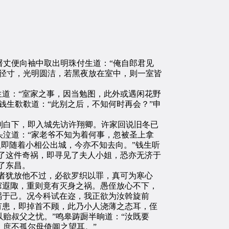
丈便向袖中取出明珠付生道：“俺自郎君见
径寸，光明圆洁，若黑夜放在室中，则一室皆
道：“室家之事，因当勉图，此外或遇闲花野
钱生欷欷道：“此别之后，不知何时再会？”申
白下，即入城先访许翔卿。许家回说旧冬已
泣道：“家老爷不知为着何事，忽被圣上拿
姐即随着小相公出城，今亦不知去向。”钱生听
有了这件奇祸，即寻见了夫人小姐，恐亦无济于
了东昌。
者犹放他不过，必欲罗织以罪，真可为寒心
窜遐陬，重则竟有灭身之祸。愚侄放心不下，
祸于己。况今科试在迩，我正欲为汝斡旋前
有患，即掉首不顾，此乃小人浇薄之态耳，侄
贻叔父之忧。”鸣皋踌蹰半晌道：“汝既要
庶不孤尔母倚阊之望耳。”