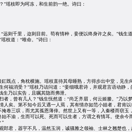
”瑶枝即为呵冻，和生前韵一绝。诗曰：
远则千里，迩则目前。苟有情种，妾便以终身许之矣。”钱生道
瑶枝道：“唯命。”诗曰：
既点，角枕横施。瑶枝直待其母睡熟，方得步出中堂，见生向
生何福消受？”瑶枝乃诘问道：“妾细哦君诗，并观君言语动静
”钱生乃以实告，且嘱其隐而弗泄。
者，曾有几人？”钱生怃然道：“尚乏齐眉，何云姬媵。”乃以
情人矣。第不知今后又遇一人焉，其有情亦如范小姐者，君肯以
不掩卷三叹，而尤其孤恩薄倖。然世上又有一等，入秦楼而窃玉
终始不渝，生而可以死、死而可以生者，方谓之有情耳。使余今
”
郎君，器宇不凡，温然玉润，诚骚雅之领袖、士林之翘楚也，