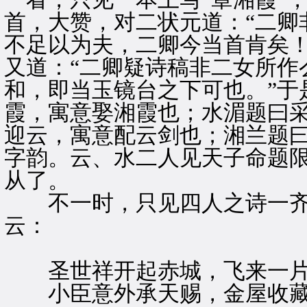
首，大赞，对二状元道：“二卿
不足以为夫，二卿今当首肯矣！
又道：“二卿疑诗稿非二女所作
和，即当玉镜台之下可也。”于
霞，寓意娶湘霞也；水湄题曰
迎云，寓意配云剑也；湘兰题
字韵。云、水二人见天子命题
从了。
不一时，只见四人之诗一齐
云：
圣世祥开起赤城，飞来一片
小臣意外承天赐，金屋收藏