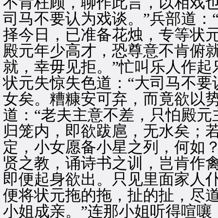
不肯枉顾，聊作此言，以相戏也
司马不要认为戏谈。”兵部道：
择今日，已准备花烛，专等状
殿元年少高才，恐尊意不肯俯
就，幸毋见拒。”忙叫乐人作起
状元失惊失色道：“大司马不要
女矣。糟糠安可弃，而竟欲以势
道：“老夫主意不差，只怕殿元
归笼内，即欲跋扈，无水矣；
定，小女愿备小星之列，何如？
贤之教，诵诗书之训，岂肯作禽
即便起身欲出。只见里面家人
便将状元拖的拖，扯的扯，尽道
小姐成亲。”连那小姐听得喧嚷