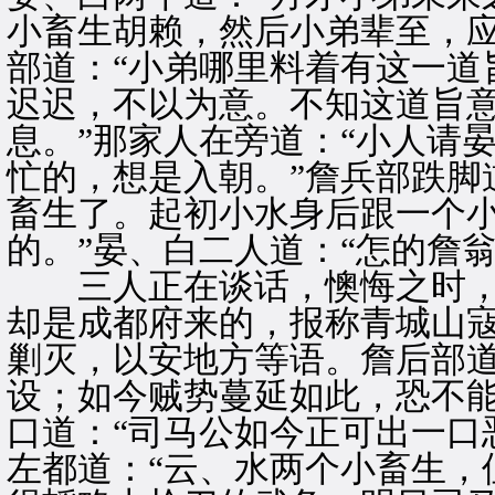
小畜生胡赖，然后小弟辈至，应
部道：“小弟哪里料着有这一道
迟迟，不以为意。不知这道旨
息。”那家人在旁道：“小人请
忙的，想是入朝。”詹兵部跌脚
畜生了。起初小水身后跟一个
的。”晏、白二人道：“怎的詹
三人正在谈话，懊悔之时，
却是成都府来的，报称青城山
剿灭，以安地方等语。詹后部道
设；如今贼势蔓延如此，恐不能
口道：“司马公如今正可出一口
左都道：“云、水两个小畜生，