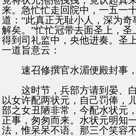
竟将状元拖拖拽拽，竟认起真
来。急忙忙走回院中，一五一
道：“此真正无耻小人，深为奇
解矣。”忙忙冠带去面圣上，圣
得到司礼监中，央他进奏。圣
一道旨意云：
速召修撰官水湄便殿封事，
这时节，兵部方请到晏、白
以女许配两状元，自己罚俸，
部之女丑陋非常，今配水状元
正事，匆匆而来。水状元明知
法，惟呆呆不语。那三个笑容