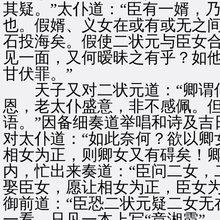
其疑。”太仆道：“臣有一婿，
也。假婿、义女在或有或无之
石投海矣。假使二状元与臣女
见一面，又何暧昧之有乎？如
甘伏罪。”
天子又对二状元道：“卿谓何
恩，老太仆盛意，非不感佩。
语。”因备细奏道举唱和诗及吉
对太仆道：“如此奈何？欲以卿
相女为正，则卿女又有碍矣！卿
内，忙出来奏道：“臣问二女，
娶臣女，愿让相女为正，臣女为
御前道：“臣恐二状元疑二女无
一看，只见一本上写“章湘霞”