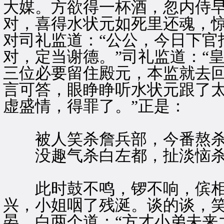
大媒。方欲得一杯酒，忽内侍
对，喜得水状元如死里还魂，
对司礼监道：“公公，今日下官
对，定当谢德。”司礼监道：“
三位必要留住殿元，本监就去回
言可答，眼睁睁听水状元跟了太
虚盛情，得罪了。”正是：
被人笑杀詹兵部，今番熬杀
没趣气杀白左都，扯淡恼杀
此时鼓不鸣，锣不响，傧相
兴，小姐咽了残涎。谈的谈，
晏、白两个道：“方才小弟未来