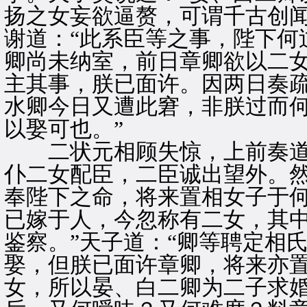
扬之女妄欲逼赘，可谓千古创闻
谢道：“此系臣等之事，陛下何
卿尚未纳室，前日章卿欲以二
主其事，朕已面许。因两日奏
水卿今日又遭此窘，非朕过而
以娶可也。”
二状元相顾失惊，上前奏道：
仆二女配臣，二臣诚出望外。
奉陛下之命，将来置相女子于
已嫁于人，今忽称有二女，其
鉴察。”天子道：“卿等聘定相
娶，但朕已面许章卿，将来亦
女，所以晏、白二卿为二子求