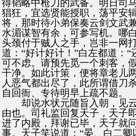
得韬略中枪刀的武备。明日司
猖狂，宜选贤能授职，荡平安
将，那时待小弟保奏云剑文武
水湄谋智有余，可参写机。哪
头颈付于贼人之手，岂非一网打
道：“好计好计！”白左都道：
可不虑。请预先觅一个刺客，
干净。如此计策，便将章老儿
人恶气都出尽了，此所谓借刀杀
自回衙、专待明早上疏不题。
却说水状元随旨入朝，见云
由也。司礼监回复天子，天子
进了内殿，拜谢已毕，天子就
事。天子笑说道：“晏、白二卿