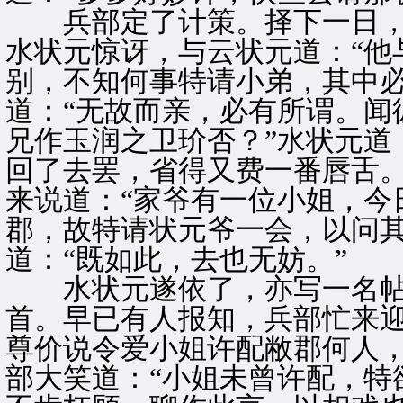
兵部定了计策。择下一日，
水状元惊讶，与云状元道：“他
别，不知何事特请小弟，其中必
道：“无故而亲，必有所谓。闻
兄作玉润之卫玠否？”水状元道
回了去罢，省得又费一番唇舌。
来说道：“家爷有一位小姐，今
郡，故特请状元爷一会，以问其
道：“既如此，去也无妨。”
水状元遂依了，亦写一名帖
首。早已有人报知，兵部忙来迎
尊价说令爱小姐许配敝郡何人，
部大笑道：“小姐未曾许配，特