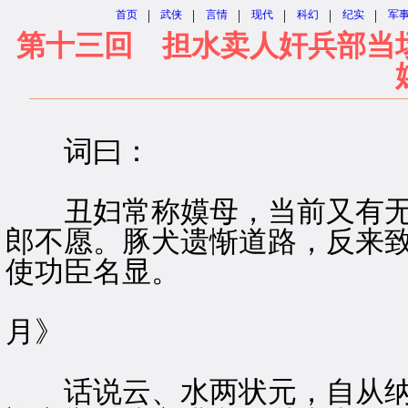
|
|
|
|
|
|
首页
武侠
言情
现代
科幻
纪实
军
第十三回 担水卖人奸兵部当
词曰：
丑妇常称嫫母，当前又有无
郎不愿。豚犬遗惭道路，反来
使功臣名显。
右调
月》
话说云、水两状元，自从纳