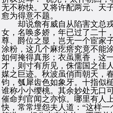
无不称快。又将许配两元、天
愈为得意不题。
却说詹有威自从陷害文总戎
女，名唤多娇，年已过了二十
尊、爵位之显，岂无一个宦家
涂粉，这几个麻疙瘩究竟不能涂
如何掩得真形；衣虽熏香，这
才，则寸有所见，侏儒国之佳
媒之巨迹。秋波虽俏而朝天，
钧，瓠犀齿色如象牙。十指似
谁称小小缨桃。其余妙处无口
催命判官闻之亦惊。哪里有人
快，常常埋怨夫人道：“这样一