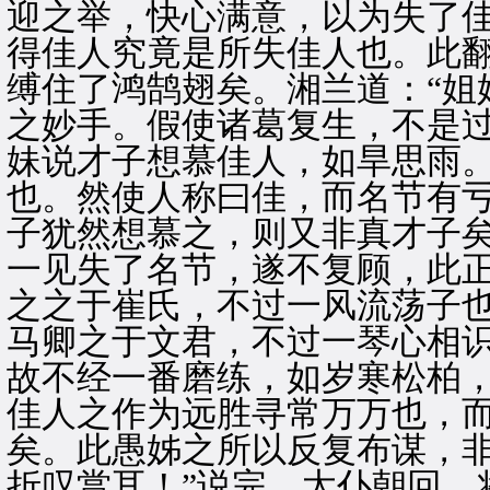
迎之举，快心满意，以为失了
得佳人究竟是所失佳人也。此
缚住了鸿鹄翅矣。湘兰道：“姐
之妙手。假使诸葛复生，不是过
妹说才子想慕佳人，如旱思雨
也。然使人称曰佳，而名节有
子犹然想慕之，则又非真才子
一见失了名节，遂不复顾，此
之之于崔氏，不过一风流荡子
马卿之于文君，不过一琴心相
故不经一番磨练，如岁寒松柏
佳人之作为远胜寻常万万也，
矣。此愚姊之所以反复布谋，
折叹赏耳！”说完，太仆朝回，