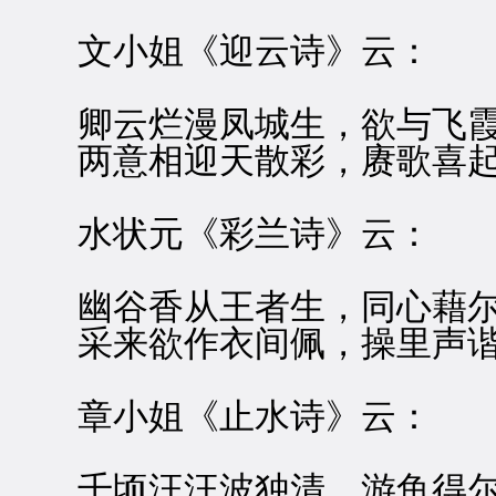
文小姐《迎云诗》云：
卿云烂漫凤城生，欲与飞霞
两意相迎天散彩，赓歌喜起
水状元《彩兰诗》云：
幽谷香从王者生，同心藉尔
采来欲作衣间佩，操里声谐
章小姐《止水诗》云：
千顷汪汪波独清，游鱼得尔