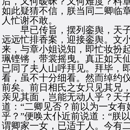
后，又何暧昧？又何难度？料
如此疑猜不信，朕当同二卿临章
人忙谢不敢。
早已传旨，摆列銮舆，天子
远远忙排香案，迎接銮舆。文
来，与章小姐说知，即忙妆扮
珮铿锵，带裳摇曳。真正如天
已同了夫人山呼拜见。拜毕，
看，虽不十分细看。然而绰约
前矣。前日相氏之女只见其兄
亲见其面，岂能无动人乎？天
道：“二卿见否？前以为一女有
乎？”便唤太仆近前说道：“朕
谓卿家一女，已适于人。今有