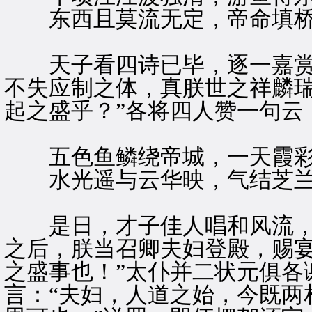
东西且莫流无定，帝命填桥
天子看四诗已毕，逐一嘉赏道
不失应制之体，真朕世之祥麟
起之盛乎？”各将四人赞一句云
五色鱼鳞绕帝城，一天霞彩
水光遥与云华映，气结芝兰
是日，才子佳人唱和风流，天
之后，朕当召卿夫妇登殿，赐
之盛事也！”太仆并二状元俱各
言：“夫妇，人道之始，今既两