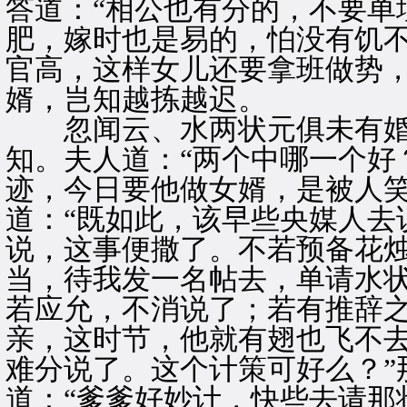
答道：“相公也有分的，不要单
肥，嫁时也是易的，怕没有饥
官高，这样女儿还要拿班做势
婿，岂知越拣越迟。
忽闻云、水两状元俱未有婚
知。夫人道：“两个中哪一个好
迹，今日要他做女婿，是被人笑
道：“既如此，该早些央媒人去
说，这事便撒了。不若预备花
当，待我发一名帖去，单请水
若应允，不消说了；若有推辞
亲，这时节，他就有翅也飞不
难分说了。这个计策可好么？”
道：“爹爹好妙计，快些去请那