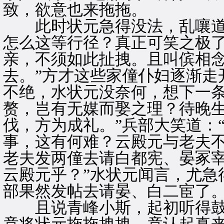
致，欲意也来拖拖。
此时状元急得没法，乱嚷道：
怎么这等行径？真正可笑之极了
亲，不须如此扯拽。且叫傧相
去。”方才这些家僮仆妇逐渐走
不绝，水状元没奈何，想下一条
赘，岂有无媒而娶之理？待晚
伐，方为成礼。”兵部大笑道：
事，这有何难？云殿元与老夫
老夫发两僮去请白都宪、晏冢
云殿元乎？”水状元闻言，尤急
部果然发帖去请晏、白二宦了
且说青峰小斯，起初听得鼓