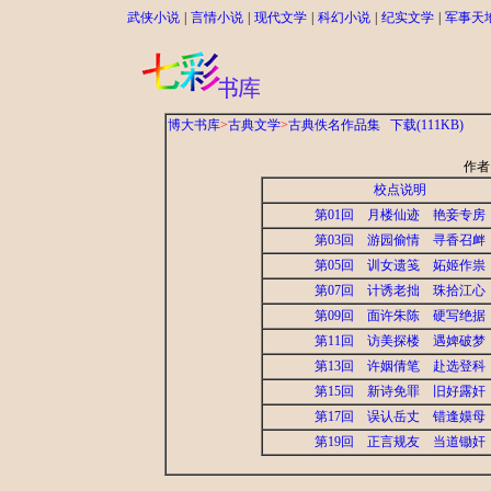
武侠小说
|
言情小说
|
现代文学
|
科幻小说
|
纪实文学
|
军事天
博大书库
>
古典文学
>
古典佚名作品集
下载(111KB)
作者
校点说明
第01回 月楼仙迹 艳妾专房
第03回 游园偷情 寻香召衅
第05回 训女遗笺 妬姬作祟
第07回 计诱老拙 珠拾江心
第09回 面许朱陈 硬写绝据
第11回 访美探楼 遇婢破梦
第13回 许姻倩笔 赴选登科
第15回 新诗免罪 旧好露奸
第17回 误认岳丈 错逢嫫母
第19回 正言规友 当道锄奸