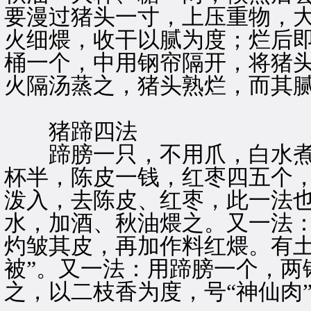
要漫过猪头一寸，上压重物，
火细煨，收干以腻为度；烂后
桶一个，中用钢帘隔开，将猪
火隔汤蒸之，猪头熟烂，而其
猪蹄四法
蹄膀一只，不用爪，白水煮
杯半，陈皮一钱，红枣四五个
泼入，去陈皮、红枣，此一法
水，加酒、秋油煨之。又一法
灼皱其皮，再加作料红煨。有土
被”。又一法：用蹄膀一个，两
之，以二枝香为度，号“神仙肉