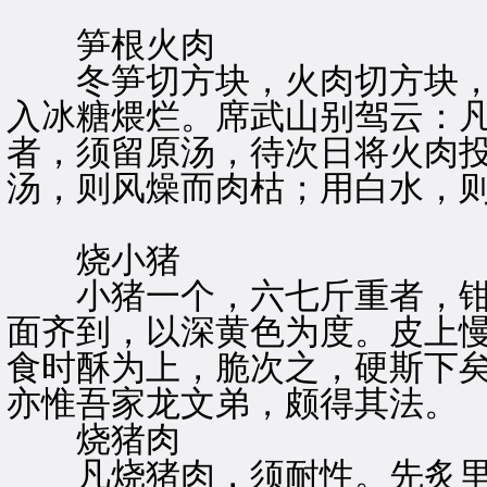
笋根火肉
冬笋切方块，火肉切方块，
入冰糖煨烂。席武山别驾云：
者，须留原汤，待次日将火肉
汤，则风燥而肉枯；用白水，
烧小猪
小猪一个，六七斤重者，钳
面齐到，以深黄色为度。皮上
食时酥为上，脆次之，硬斯下
亦惟吾家龙文弟，颇得其法。
烧猪肉
凡烧猪肉，须耐性。先炙里