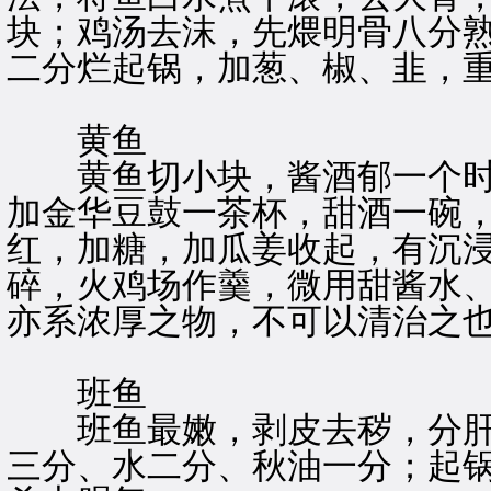
块；鸡汤去沫，先煨明骨八分
二分烂起锅，加葱、椒、韭，
黄鱼
黄鱼切小块，酱酒郁一个时
加金华豆鼓一茶杯，甜酒一碗
红，加糖，加瓜姜收起，有沉
碎，火鸡场作羹，微用甜酱水
亦系浓厚之物，不可以清治之
班鱼
班鱼最嫩，剥皮去秽，分肝
三分、水二分、秋油一分；起