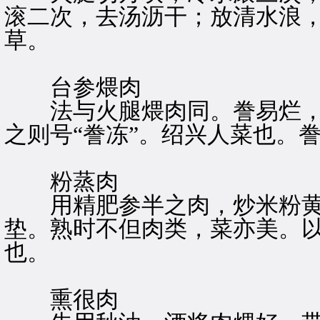
滚二次，去汤沥干；放清水浪
草。
台参煨肉
法与火腿煨肉同。誊易烂，
之则号“誊冻”。绍兴人菜也。
粉蒸肉
用精肥参半之肉，炒米粉黄
垫。熟时不但肉类，菜亦美。
也。
熏很肉