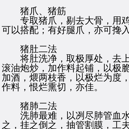
猪爪、猪筋
专取猪爪，剔去大骨，用鸡
可以搭配；有好腿爪，亦可搀
猪肚二法
将肚洗净，取极厚处，去上
滚油炮炒，加作料起铺，以极
加酒，煨两枝香，以极烂为度
作料，恨烂熏切，亦佳。
猪肺二法
洗肺最难，以冽尽肺管血水
之，挂之倒之，抽管割膜，工