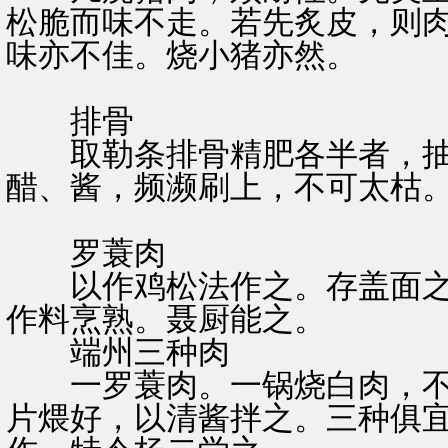
松脆而味不走。若先炙皮，则
味亦不佳。烧小猪亦然。
排骨
取勒条排骨精肥各半者，抽
醋、酱，频濒刷上，不可太枯
罗蓑肉
以作鸡松法作之。存盖面之
作料烹熟。聂厨能之。
端州三种肉
一罗蓑肉。一锅烧白肉，不
片煨好，以清酱拌之。三种俱