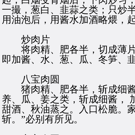
一撮，葱白、韭蒜之类；只炒
用油泡后，用酱水加酒略煨，
炒肉片
将肉精、肥各半，切成薄片
即加酱、水、葱、瓜、冬笋、
八宝肉圆
猪肉精、肥各半，斩成细酱
养、瓜、姜之类，斩成细酱， 
甜酒、秋油蒸之。入口松脆。家
斩。”必别有所见。