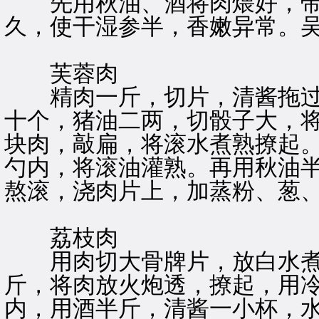
先用秋油、酒将肉煨好，带
久，使干湿参半，香嫩异常。
芙蓉肉
精肉一斤，切片，清酱拖过
十个，猪油二两，切骰子大，
块肉，敲扁，将滚水煮熟撩起。
勺内，将滚油灌熟。再用秋油半
熬滚，浇肉片上，加蒸粉、葱
荔枝肉
用肉切大骨牌片，放白水煮
斤，将肉放火炮透，撩起，用
内，用酒半斤，清酱一小杯，