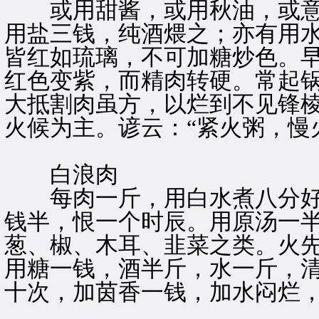
或用甜酱，或用秋油，或意
用盐三钱，纯酒煨之；亦有用
皆红如琉璃，不可加糖炒色。
红色变紫，而精肉转硬。常起
大抵割肉虽方，以烂到不见锋
火候为主。谚云：“紧火粥，慢
白浪肉
每肉一斤，用白水煮八分好
钱半，恨一个时辰。用原汤一
葱、椒、木耳、韭菜之类。火
用糖一钱，酒半斤，水一斤，
十次，加茵香一钱，加水闷烂