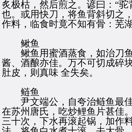
炙极枯，然后煎之。谚曰：“驼
也。或用快刀，将鱼背斜切之
作料，临食时竟不知有骨：芜
鳅鱼
鳅鱼用蜜酒蒸食，如治刀鱼
酱、酒酿亦佳。万不可切成碎
肚皮，则真味 全失矣。
鲢鱼
尹文端公，自夸治鲢鱼最佳
在苏州唐氏，吃炒鲤鱼片甚佳
三十次，下水再滚起锅，加作
法，将鱼白水煮十滚，去大骨