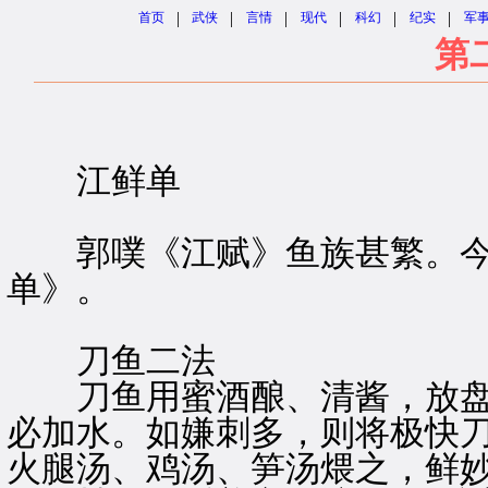
|
|
|
|
|
|
首页
武侠
言情
现代
科幻
纪实
军
第
江鲜单
郭噗《江赋》鱼族甚繁。今
单》。
刀鱼二法
刀鱼用蜜酒酿、清酱，放盘
必加水。如嫌刺多，则将极快
火腿汤、鸡汤、笋汤煨之，鲜