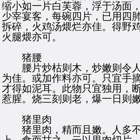
缩小如一片白芙蓉，浮于汤面
少宰宴客，每碗四片，已用四
拆碎，火鸡汤煨烂亦佳。得野
火腿煨亦可。
猪腰
腰片炒枯则木，炒嫩则令人
为佳。或加作料亦可。只宜手
才得如泥耳。此物只宜独用，
惹腥。烧三刻则老，爆一日则
猪里肉
猪里肉，精而且嫩。人多不