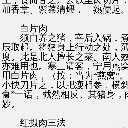
上，食而甘之。云以里肉切片
加香章、紫菜清煨，一熟便起
白片肉
须自养之猪，宰后入锅，煮
辰取起。将猪身上行动之处，
度。此是北人擅长之菜。南人
亦难用也。寒士请客，宁用燕窝
用白片肉，（按：当为“燕窝”
小快刀片之，以肥瘦相参，横斜
食”一语，截然相反。其猪身，
妙。
红摄肉三法