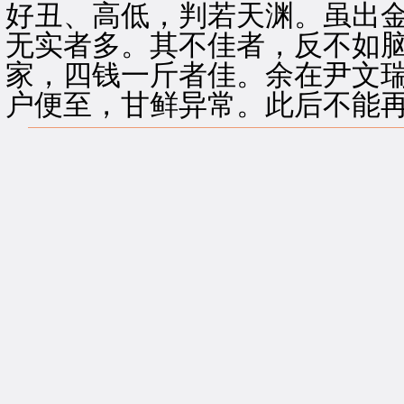
好丑、高低，判若天渊。虽出
无实者多。其不佳者，反不如
家，四钱一斤者佳。余在尹文
户便至，甘鲜异常。此后不能