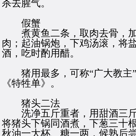
杀去腥气。
假蟹
煮黄鱼二条，取肉去骨，加
肉；起油锅炮，下鸡汤滚，将
酒，吃时酌用醋。
猪用最多，可称“广大教主”
《特牲单》。
猪头二法
洗净五斤重者，用甜酒三斤
将猪头下锅同酒煮，下葱三十
秋油一大杯、糖一两，候熟后