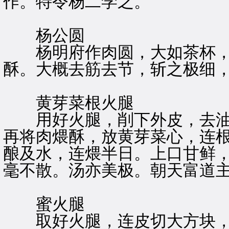
作。特令杨二学之。
杨公圆
杨明府作肉圆，大如茶杯，
酥。大概去筋去节，斩之极细
黄芽菜根火腿
用好火腿，削下外皮，去油
再将肉煨酥，放黄芽菜心，连
酿及水，连煨半日。上口甘鲜
毫不散。汤亦美极。朝天富道
蜜火腿
取好火腿，连皮切大方块，