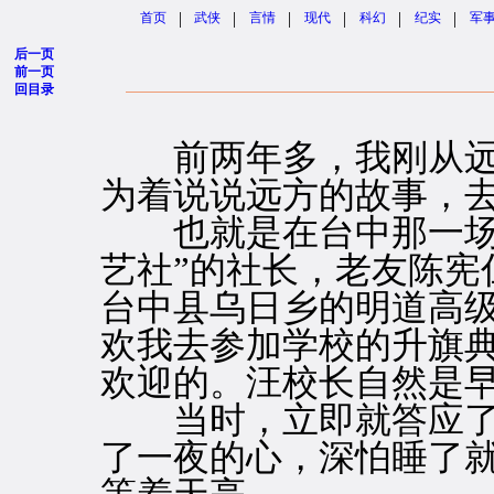
|
|
|
|
|
|
首页
武侠
言情
现代
科幻
纪实
军
后一页
前一页
回目录
前两年多，我刚从远
为着说说远方的故事，
也就是在台中那一场公
艺社”的社长，老友陈宪
台中县乌日乡的明道高
欢我去参加学校的升旗
欢迎的。汪校长自然是
当时，立即就答应了
了一夜的心，深怕睡了