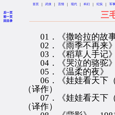
|
|
|
|
|
|
首页
武侠
言情
现代
科幻
纪实
军
三
后一页
前一页
回目录
01．《撒哈拉的故事》
02．《雨季不再来》 
03．《稻草人手记》 
04．《哭泣的骆驼》 
05．《温柔的夜》 1
06．《娃娃看天下（一
（译作）
07．《娃娃看天下（二
（译作）