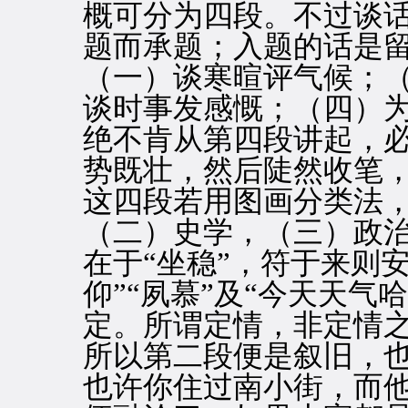
概可分为四段。不过谈
题而承题；入题的话是
（一）谈寒暄评气候；
谈时事发感慨；（四）为
绝不肯从第四段讲起，
势既壮，然后陡然收笔
这四段若用图画分类法
（二）史学，（三）政
在于“坐稳”，符于来则安
仰”“夙慕”及“今天天气
定。所谓定情，非定情
所以第二段便是叙旧，
也许你住过南小街，而