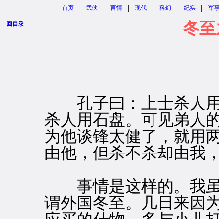
|
|
|
|
|
|
首页
武侠
言情
现代
科幻
纪实
军
冬至
回目录
作者：
孔子曰：上士杀人用
杀人用石盘。可见弟人
为他谈锋太健了，就用
由他，但杀不杀却由我
事情是这样的。我虽
谓外国冬至。几日来因