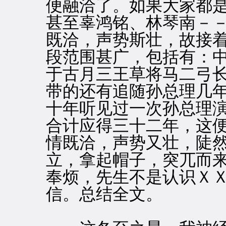
便融洽了。如果大家都
甚至辜鸿铭、林琴南－
既洽，声势斯壮，故接
段范围甚广，包括有：
于古月三王草将马二弓
带的还有追随孙总理几
十年听见过一次孙总理
合计应得三十二年，这
情既洽，声势又壮，陡
立，拿起帽子，突兀而
奉烦，先生不是认识Ｘ
信。总结全文。