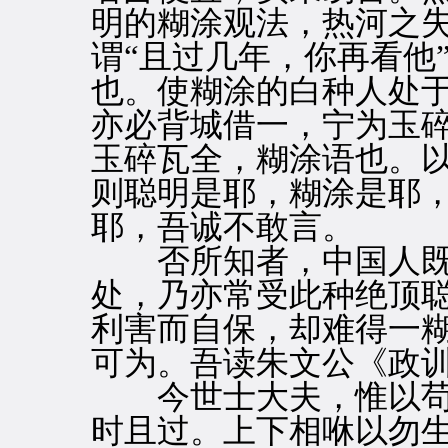
明的糊涂观法，热河之
谓“且过几年，你再看他
也。使糊涂的白种人处
亦必背城借一，宁为玉
玉碎瓦全，糊涂语也。
则聪明是耶，糊涂是耶
耶，吾诚不敢言。
否所知者，中国人既
处，乃亦常受此种绝顶
利害而自保，却难得一
可为。吾读朱文公《政
今世士大夫，惟以苟
时且过。上下相咻以勿