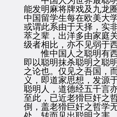
中国人为世界最聪明
能发明麻将牌戏及九龙
中国留学生每在欧美大
或谓此系由于天择，实
萃之辈，出洋多由家庭
级者相比，亦不见弱于
惟中国人之聪明有西
即以聪明抹杀聪明之聪
之论也。仅见之吾国，
义，即道家思想，发源
聪明人，道德经五千言
至此，已近老猾巨奸之
倒，盖老猾巨奸之哲学
处，转而见出聪明之害