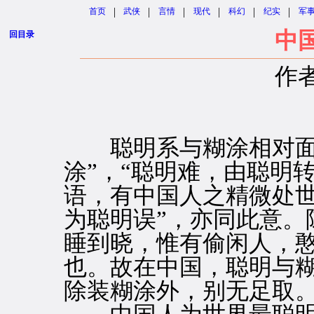
|
|
|
|
|
|
首页
武侠
言情
现代
科幻
纪实
军
中
回目录
作
聪明系与糊涂相对面言
涂”，“聪明难，由聪明
语，有中国人之精微处世
为聪明误”，亦同此意。
睡到晓，惟有偷闲人，憨
也。故在中国，聪明与
除装糊涂外，别无足取