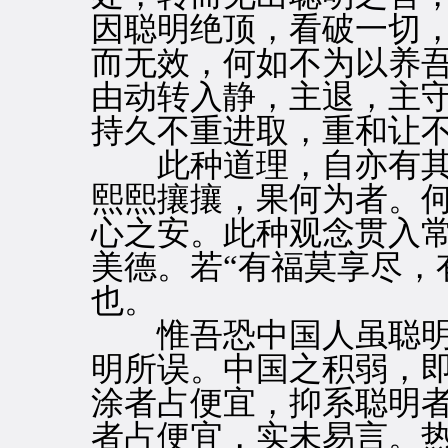
因聪明绝顶，看破一切，
而无效，何如不为以养
由动转入静，主退，主
持久不重进取，重和让
此种道理，自亦有其
熙熙攘攘，果何为者。何
心之安。此种观念贯入
美德。若“有福莫享尽，
也。
惟吾恐中国人虽聪明
明所误。中国之积弱，
涂者占便宜，抑系聪明
者占便宜，实未易言。