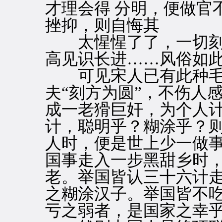
才理会得 分明，便做官
挫抑，则自悔其
太惺惺了了，一切刻
高见识长进……风俗如
可见宋人已有此种毛病
夫“刻方为圆”，不伤人
成一老猾巨奸，为个人
计，聪明乎？糊涂乎？
人时，便是世上少一做
国事走入一步黑甜乡时
老。举国皆认三十六计
之糊涂汉子。举国皆不
亏之弱者，是国家之幸