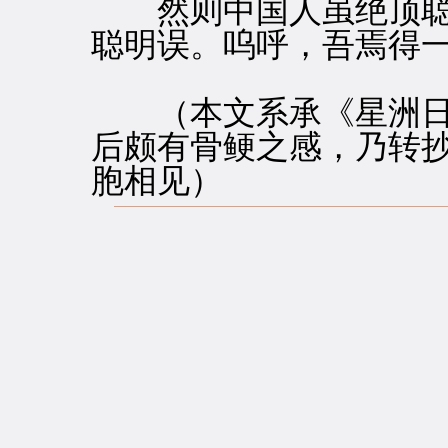
然则中国人虽绝顶聪
聪明误。呜呼，吾焉得
（本文系承《星洲日
后颇有骨鲠之感，乃转
胞相见）