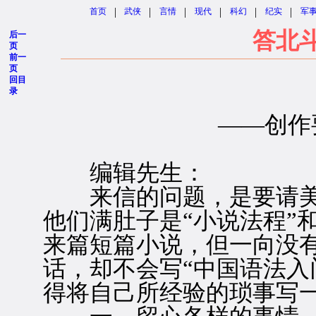
|
|
|
|
|
|
首页
武侠
言情
现代
科幻
纪实
军
答北
后一
页
前一
页
回目
录
——创作
编辑先生：
来信的问题，是要请美
他们满肚子是“小说法程”
来篇短篇小说，但一向没有
话，却不会写“中国语法入
得将自己所经验的琐事写