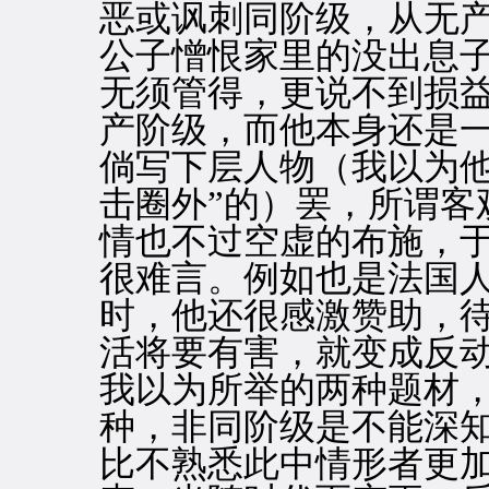
恶或讽刺同阶级，从无
公子憎恨家里的没出息
无须管得，更说不到损
产阶级，而他本身还是
倘写下层人物（我以为他
击圈外”的）罢，所谓客
情也不过空虚的布施，
很难言。例如也是法国
时，他还很感激赞助，
活将要有害，就变成反
我以为所举的两种题材
种，非同阶级是不能深
比不熟悉此中情形者更