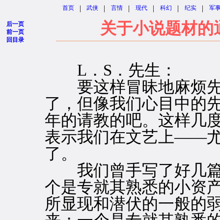
|
|
|
|
|
|
首页
武侠
言情
现代
科幻
纪实
军
关于小说题材的
后一页
前一页
回目录
L．S．先生：
要这样冒昧地麻烦先
了，但像我们心目中的
年的请教的吧。这样几
表示我们在文艺上——
了。
我们曾手写了好几篇
个是专就其熟悉的小资
所显现和潜伏的一般的