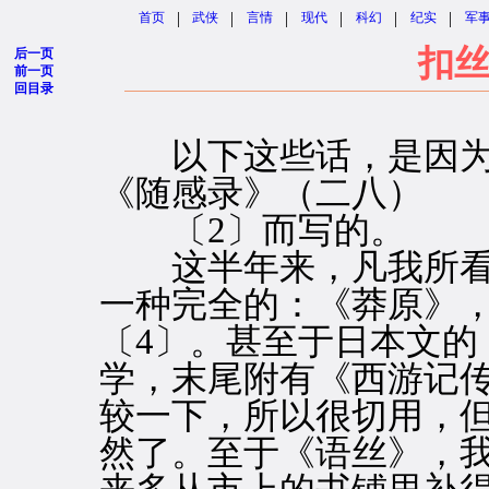
|
|
|
|
|
|
首页
武侠
言情
现代
科幻
纪实
军
扣丝
后一页
前一页
回目录
以下这些话，是因为
《随感录》（二八）
〔2〕而写的。
这半年来，凡我所看
一种完全的：《莽原》，
〔4〕。甚至于日本文的
学，末尾附有《西游记传
较一下，所以很切用，
然了。至于《语丝》，