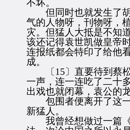
不坏。
但同时也就发生了胡
气的人物呀，刊物呀，
灾。但猛人大抵是不知
该还记得袁世凯做皇帝
连报纸都会特印了给他
成。
〔15〕直要待到蔡松
一声，连一连吃了二十
出戏也就闭幕，袁公的龙
包围者便离开了这一
新猛人。
我曾经想做过一篇《