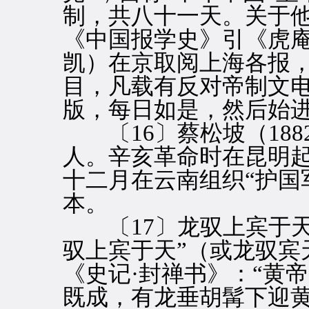
制，共八十一天。关于
《中国报学史》引《虎庵
凯）在京取阅上海各报
目，凡载有反对帝制文
版，每日如是，然后始进
〔16〕蔡松坡（1882
人。辛亥革命时在昆明
十二月在云南组织“护国
本。
〔17〕龙驭上宾于天
驭上宾于天”（或龙驭宾
《史记·封禅书》：“黄
既成，有龙垂胡髯下迎