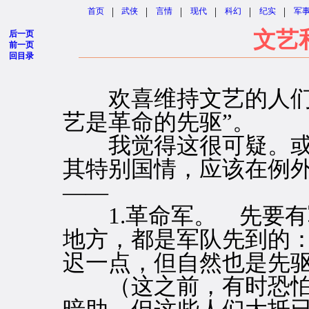
|
|
|
|
|
|
首页
武侠
言情
现代
科幻
纪实
军
文艺
后一页
前一页
回目录
欢喜维持文艺的人们，
艺是革命的先驱”。
我觉得这很可疑。或
其特别国情，应该在例
——
1.革命军。 先要有
地方，都是军队先到的
迟一点，但自然也是先
（这之前，有时恐怕