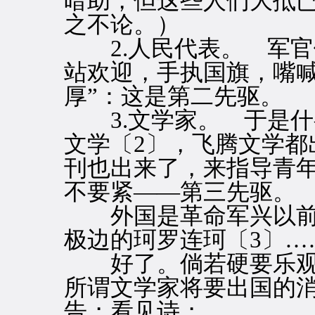
暗助，但这些人们大抵
之不论。）
2.人民代表。 军官
站欢迎，手执国旗，嘴喊
厚”：这是第二先驱。
3.文学家。 于是什
文学〔2〕，飞腾文学都
刊也出来了，来指导青
不要紧——第三先驱。
外国是革命军兴以前
极边的珂罗连珂〔3〕…
好了。倘若硬要乐观
所谓文学家将要出国的
告；看见诗；