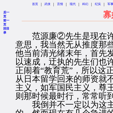
|
|
|
|
|
|
首页
武侠
言情
现代
科幻
纪实
军
寡
后一
页
前一
页
回目
录
范源廉②先生是现在许
意思，我当然无从推度那
他当前清光绪末年，首先发
以速成，迂执的先生们也
正闹着“教育荒”，所以这
从日本留学回来的师资就
主义，如军国民主义，尊
则那时候最时行，常常听
我倒并不一定以为这主