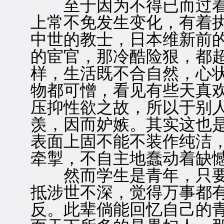
至于因为不得已而过着
上常不免发生变化，有着
中世的教士，日本维新前
的宦官，那冷酷险狠，都
样，生活既不合自然，心
物都可憎，看见有些天真
压抑性欲之故，所以于别
羡，因而妒嫉。其实这也
表面上固不能不装作纯洁
牵掣，不自主地蠢动着缺
然而学生是青年，只要
抵涉世不深，觉得万事都
反。此辈倘能回忆自己的