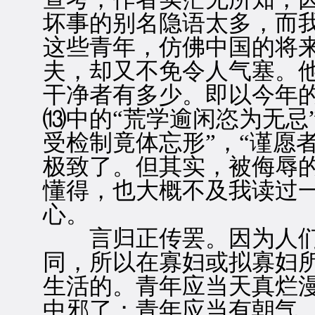
坏事的别名隐语太多，而
这些青年，仿佛中国的将
夫，却又不免令人气塞。
干净者有多少。即以今年
⒀中的“荒学逾闲恣为无忌
受检制竟体忘形”，“谨愿
极致了。但其实，被侮辱
懂得，也大概不及我读过
心。
言归正传罢。因为人们
同，所以在寡妇或拟寡妇
生活的。青年应当天真烂
中邪了；青年应当有朝气