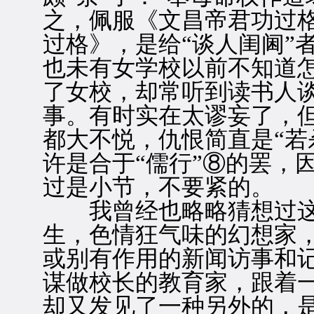
之，佩服《文昌帝君功过
过格》，是给“谈人闺阃”
也未有女学校以前不知道
了女校，却常听到读书人
事。有时实在太谬妄了，
都大不悦，仇恨简直是“若
许是合于“儒行”⑧的罢，
过是小节，不要紧的。
我曾经也略略猜想过这
生，色情狂气味的幻想家
或别有作用的新闻访事和
谋做校长的教育家，跟着
却又发见了一种另外的，是