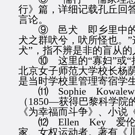
行》篇，详细记载孔丘回
言论。
⑨ 邑犬 即乡里中的狗
犬之群吠兮，吠所怪也。”
犬”，指不辨是非的盲从的
⑩ 这里的“寡妇”或“
北京女子师范大学校长杨
是当时学校里管理寄宿学
⑾ Sophie Kowal
（1850—获得巴黎科学
《为幸福而斗争》、小说
⑿ Ellen Key 爱伦
家、女权运动者。著有《