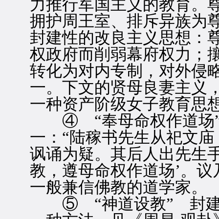
力推行军国主义的教育。
拥护周王室、排斥异族为
封建性的改良主义思想：
权政府而削弱幕府权力；
转化为对内专制，对外侵
一。下文的贤母良妻主义
一种资产阶级女子教育思
④ “奉母命权作道场”
一：“陆稼书先生从祀文
讽诵为疑。其后人出先生手
教，遵母命权作道场’。议
一般兼信佛教的道学家。
⑤ “神道设教” 封建