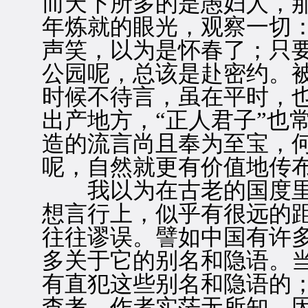
而天下所多的是愚妇人，
年炼就的眼光，观察一切
声笑，以为是怀春了；只
公园呢，总该是赴密约。
时候不待言，虽在平时，
出产地方，“正人君子”也
造的流言尚且奉为至宝，
呢，自然就更有价值地传
我以为在古老的国度里
想言行上，似乎有很远的
往往谬误。譬如中国有许
多关于它的别名和隐语。
有直犯这些别名和隐语的
查考，作者实茫无所知，