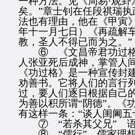
一种方法。见《周易·观卦
矣。”章士钊在任段祺瑞
法也有理由，他在《甲寅
年十一月七日）《再疏解
教，圣人不得已而为之。”
⑥ 《文昌帝君功过格
人张亚死后成神，掌管人间
《功过格》是一种宣传封
劝善书。它将人们的言行
过，要人们逐日根据自己
为善以积所谓“阴德”。《功
有这样一条：“谈人闺阃五
⑦ “若杀其父兄” 语
⑧ “儒行” 儒家理想