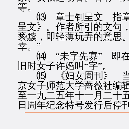
等。
⒀ 章士钊呈文 指章
呈文》。作者所引的文句
亵黩，即轻薄玩弄的意思。
幸。”
⒁ “未字先寡” 即在
旧时女子许婚叫“字”。
⒂ 《妇女周刊》 当
京女子师范大学蔷薇社编
至一九二五年十一月二十
日周年纪念特号发行后停