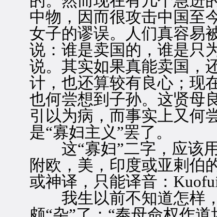
的。然而现在有几个急进
中物，因而很攻击中国至
女子的谬误。人们真容易
说：谁是卖国的，谁是只
说。其实如果真能卖国，
计，也还算较有良心；现
也何尝想到子孙。这贤母
引以为病，而事实上又何
是“寡妇主义”罢了。
这“寡妇”二字，应该用
附欧，美，印度或亚剌伯
或神译，只能译音：Kuofui
我生以前不知道怎样，
颇“杂”了：“奉母命权作道