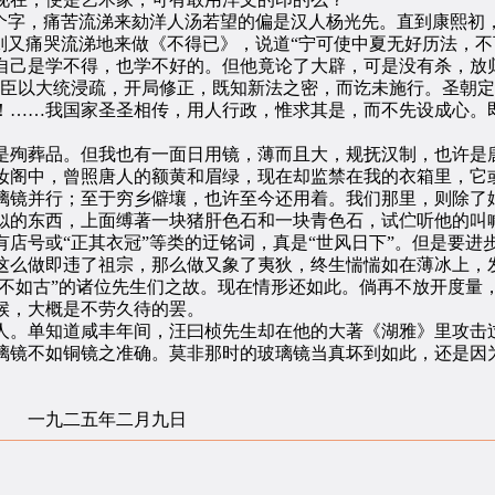
字，痛苦流涕来劾洋人汤若望的偏是汉人杨光先。直到康熙初
则又痛哭流涕地来做《不得已》，说道“宁可使中夏无好历法，不
自己是学不得，也学不好的。但他竟论了大辟，可是没有杀，放
君臣以大统浸疏，开局修正，既知新法之密，而讫未施行。圣朝
！……我国家圣圣相传，用人行政，惟求其是，而不先设成心。
殉葬品。但我也有一面日用镜，薄而且大，规抚汉制，也许是唐
妆阁中，曾照唐人的额黄和眉绿，现在却监禁在我的衣箱里，它
镜并行；至于穷乡僻壤，也许至今还用着。我们那里，则除了婚
似的东西，上面缚著一块猪肝色石和一块青色石，试伫听他的叫喊
号或“正其衣冠”等类的迂铭词，真是“世风日下”。但是要进
这么做即违了祖宗，那么做又象了夷狄，终生惴惴如在薄冰上，
今不如古”的诸位先生们之故。现在情形还如此。倘再不放开度量
候，大概是不劳久待的罢。
。单知道咸丰年间，汪曰桢先生却在他的大著《湖雅》里攻击过
璃镜不如铜镜之准确。莫非那时的玻璃镜当真坏到如此，还是因
二月九日