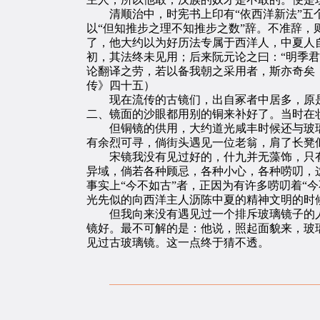
清顺治中，时宪书上印有“依西洋新法”五个
以“但知推步之理不知推步之数”辞。不准辞，
了，他大约以为好历法专属于西洋人，中夏人
初，其法终未见用；后来阮元论之曰：“明季
论翻译之劳，若以备我朝之采用者，斯亦奇矣
传》四十五）
现在流传的古镜们，出自冢者中居多，原是
二、镜面的沙眼都用别的铜来补好了。当时在
但铜镜的供用，大约道光咸丰时候还与玻璃
有余烈可寻，倘街头遇见一位老翁，肩了长凳
宋镜我没有见过好的，什九并无藻饰，只有店
异域，倘若各种顾忌，各种小心，各种唠叨，
事实上“今不如古”者，正因为有许多唠叨着“
光先似的向西洋主人沥陈中夏的精神文明的时
但我向来没有遇见过一个排斥玻璃镜子的人
镜好。最不可解的是：他说，照起面貌来，玻
见过古玻璃镜。这一点终于猜不透。
一九二五年