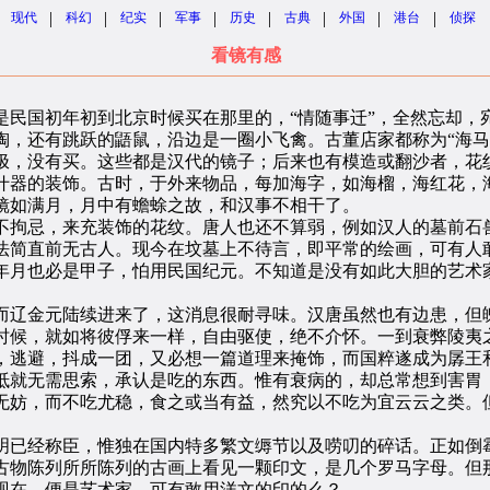
|
|
|
|
|
|
|
|
现代
科幻
纪实
军事
历史
古典
外国
港台
侦探
看镜有感
国初年初到北京时候买在那里的，“情随事迁”，全然忘却，
还有跳跃的鼯鼠，沿边是一圈小飞禽。古董店家都称为“海马
极，没有买。这些都是汉代的镜子；后来也有模造或翻沙者，花
什器的装饰。古时，于外来物品，每加海字，如海榴，海红花，
镜如满月，月中有蟾蜍之故，和汉事不相干了。
拘忌，来充装饰的花纹。唐人也还不算弱，例如汉人的墓前石兽
法简直前无古人。现今在坟墓上不待言，即平常的绘画，可有人
年月也必是甲子，怕用民国纪元。不知道是没有如此大胆的艺术
辽金元陆续进来了，这消息很耐寻味。汉唐虽然也有边患，但魄
时候，就如将彼俘来一样，自由驱使，绝不介怀。一到衰弊陵夷
，逃避，抖成一团，又必想一篇道理来掩饰，而国粹遂成为孱王
就无需思索，承认是吃的东西。惟有衰病的，却总常想到害胃，
无妨，而不吃尤稳，食之或当有益，然究以不吃为宜云云之类。
已经称臣，惟独在国内特多繁文缛节以及唠叨的碎话。正如倒霉
古物陈列所所陈列的古画上看见一颗印文，是几个罗马字母。但那
现在，便是艺术家，可有敢用洋文的印的么？