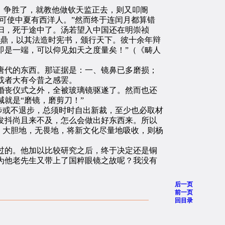
，争胜了，就教他做钦天监正去，则又叩阍
可使中夏有西洋人。”然而终于连闰月都算错
归，死于途中了。汤若望入中国还在明崇祯
定鼎，以其法造时宪书，颁行天下。彼十余年辩
即是一端，可以仰见如天之度量矣！”（《畴人
代的东西。那证据是：一、镜鼻已多磨损；
或者大有今昔之感罢。
丧仪式之外，全被玻璃镜驱遂了。然而也还
就是“磨镜，磨剪刀！”
步或不退步，总须时时自出新裁，至少也必取材
发抖尚且来不及，怎么会做出好东西来。所以
，大胆地，无畏地，将新文化尽量地吸收，则杨
的。他加以比较研究之后，终于决定还是铜
为他老先生又带上了国粹眼镜之故呢？我没有
后一页
前一页
回目录