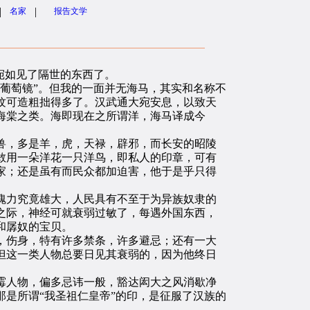
|
|
名家
报告文学
宛如见了隔世的东西了。
葡萄镜”。但我的一面并无海马，其实和名称不
纹可造粗拙得多了。汉武通大宛安息，以致天
海棠之类。海即现在之所谓洋，海马译成今
，多是羊，虎，天禄，辟邪，而长安的昭陵
敢用一朵洋花一只洋鸟，即私人的印章，可有
家；还是虽有而民众都加迫害，他于是乎只得
力究竟雄大，人民具有不至于为异族奴隶的
之际，神经可就衰弱过敏了，每遇外国东西，
和孱奴的宝贝。
伤身，特有许多禁条，许多避忌；还有一大
但这一类人物总要日见其衰弱的，因为他终日
人物，偏多忌讳一般，豁达闳大之风消歇净
是所谓“我圣祖仁皇帝”的印，是征服了汉族的