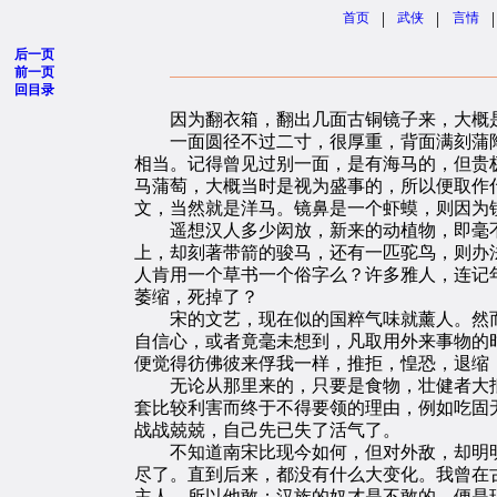
|
|
|
首页
武侠
言情
后一页
前一页
回目录
因为翻衣箱，翻出几面古铜镜子来，大概是民
一面圆径不过二寸，很厚重，背面满刻蒲陶，
相当。记得曾见过别一面，是有海马的，但贵
马蒲萄，大概当时是视为盛事的，所以便取作
文，当然就是洋马。镜鼻是一个虾蟆，则因为
遥想汉人多少闳放，新来的动植物，即毫不
上，却刻著带箭的骏马，还有一匹驼鸟，则办
人肯用一个草书一个俗字么？许多雅人，连记
萎缩，死掉了？
宋的文艺，现在似的国粹气味就薰人。然而
自信心，或者竟毫未想到，凡取用外来事物的
便觉得彷佛彼来俘我一样，推拒，惶恐，退缩
无论从那里来的，只要是食物，壮健者大抵
套比较利害而终于不得要领的理由，例如吃固
战战兢兢，自己先已失了活气了。
不知道南宋比现今如何，但对外敌，却明明
尽了。直到后来，都没有什么大变化。我曾在
主人，所以他敢；汉族的奴才是不敢的。便是