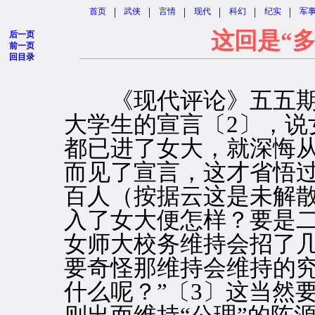
|
|
|
|
|
|
首页
武侠
言情
现代
科幻
纪实
军
这回是“多
后一页
前一页
回目录
《现代评论》五五期
大学生的宣言〔2〕，说
都已进了女大，就深悔从
而见了宣言，这才省悟过
百人（按据云这是未解
入了女大便怎样？要是
女师大校务维持会招了
要奇怪那维持会维持的
什么呢？”〔3〕这当然