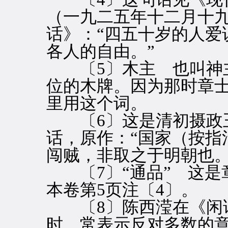
（一九二五年十二月十
话》：“四五十岁的人爱
各人的自由。”
〔5〕木主 也叫神主
位的木牌。因为那时章
里用这个词。
〔6〕这是清初摄政王
话，原作：“国家（按指
闯贼，非取之于明朝也。
〔7〕“通品” 这是
本卷第5页注〔4〕。
〔8〕陈西滢在《闲话
时，常表示反对多数的