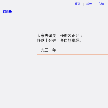
|
|
|
首页
武侠
言情
回目录
大家去谒灵，强盗装正经；
静默十分钟，各自想拳经。
一九三一年