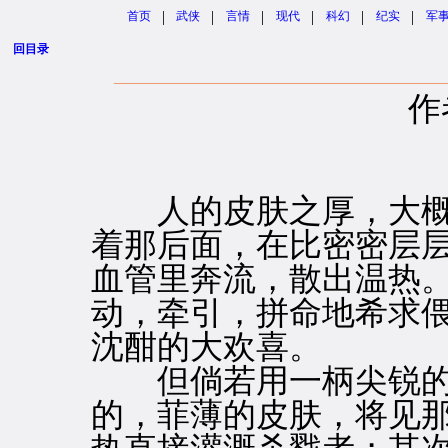
|
|
|
|
|
|
首页
武侠
言情
现代
科幻
纪实
军
回目录
作
人的皮肤之厚，大概
着那后面，在比密密层
血管里奔流，散出温热
动，牵引，拼命地希求
沈酣的大欢喜。
但倘若用一柄尖锐的
的，菲薄的皮肤，将见