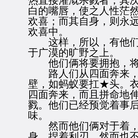
热直接灌溉杀戮者；其
白的嘴唇，使之人性茫
欢喜；而其自身，则永
欢喜中。
这样，所以，有他们
于广漠的旷野之上。
他们俩将要拥抱，将
路人们从四面奔来，
壁，如蚂蚁要扛★头。
四面奔来，而且拼命地
戮。他们已经预觉着事
味。
然而他们俩对于着，
身，捏着利刃，然而也