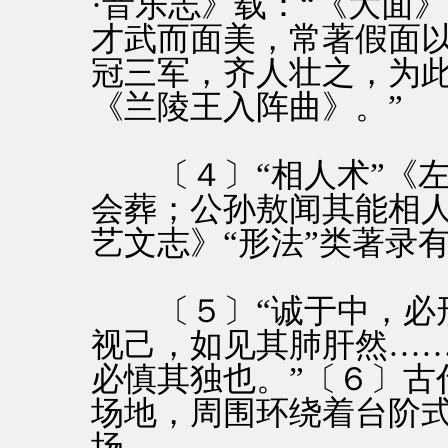
·音乐志》载：“《大面
才武而面美，常著假面
冠三军，齐人壮之，为
《兰陵王入阵曲》。”
〔４〕“相人术”《左
会葬；公孙敖闻其能相人
艺文志》“形法”类著录
〔５〕“诚于中，必形
视己，如见其肺肝然…
必慎其独也。”〔６〕古
场地，周围环绕着台阶
场。