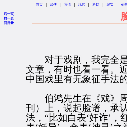
|
|
|
|
|
|
首页
武侠
言情
现代
科幻
纪实
军
后一页
前一页
回目录
对于戏剧，我完全是
文章，有时也看一看。
中国戏里有无象征手法
伯鸿先生在《戏》周
刊）上，说起脸谱，承
法，“比如白表‘奸诈’，红