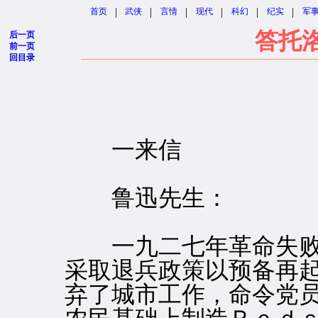
|
|
|
|
|
|
首页
武侠
言情
现代
科幻
纪实
军
答托
后一页
前一页
回目录
一来信
鲁迅先生：
一九二七年革命失败
采取退兵政策以预备再
弃了城市工作，命令党