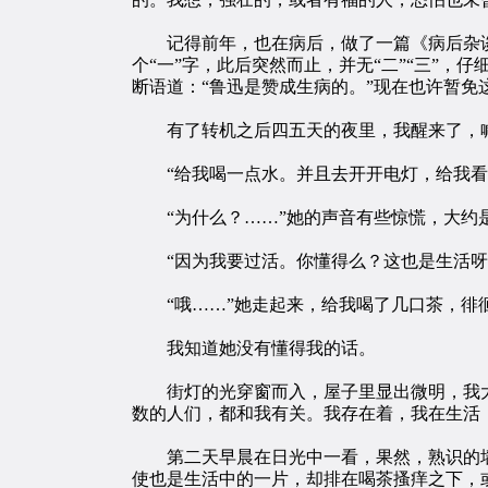
记得前年，也在病后，做了一篇《病后杂谈
个“一”字，此后突然而止，并无“二”“三”
断语道：“鲁迅是赞成生病的。”现在也许暂免
有了转机之后四五天的夜里，我醒来了，
“给我喝一点水。并且去开开电灯，给我看
“为什么？……”她的声音有些惊慌，大约
“因为我要过活。你懂得么？这也是生活呀
“哦……”她走起来，给我喝了几口茶，徘
我知道她没有懂得我的话。
街灯的光穿窗而入，屋子里显出微明，我大
数的人们，都和我有关。我存在着，我在生活
第二天早晨在日光中一看，果然，熟识的墙
使也是生活中的一片，却排在喝茶搔痒之下，