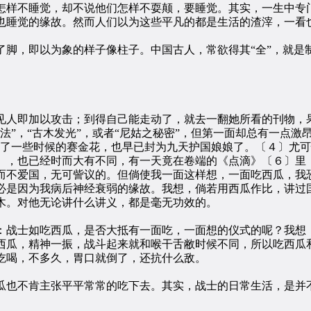
怎样不睡觉，却不说他们怎样不耍颠，要睡觉。其实，一生中专
也睡觉的缘故。然而人们以为这些平凡的都是生活的渣滓，一看
，即以为象的样子像柱子。中国古人，常欲得其“全”，就是制
人即加以攻击；到得自己能走动了，就去一翻她所看的刊物，果
法”，“古木发光”，或者“尼姑之秘密”，但第一面却总有一点激
睡了一些时候的赛金花，也早已封为九天护国娘娘了。〔４〕尤
》，也已经时而大有不同，有一天竟在卷端的《点滴》〔６〕里
而不爱国，无可訾议的。但倘使我一面这样想，一面吃西瓜，我
必是因为我病后神经衰弱的缘故。我想，倘若用西瓜作比，讲过
木。对他无论讲什么讲义，都是毫无功效的。
战士如吃西瓜，是否大抵有一面吃，一面想的仪式的呢？我想：
西瓜，精神一振，战斗起来就和喉干舌敝时候不同，所以吃西瓜
吃喝，不多久，胃口就倒了，还抗什么敌。
也不肯主张平平常常的吃下去。其实，战士的日常生活，是并不