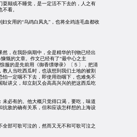
门耍颠或不睡觉，是一定活不下去的，人之有
也不看。
妇女用的“乌鸡白凤丸”，也将全鸡连毛血都收
然，在我卧病期中，全是精华的刊物已经出
昂慷慨的文章。作文已经有了“最中心之主
可惊服的是先前用《御香缥缈录》〔５〕，把清
，教人当吃西瓜时，也该想到我们土地的被割
恐怕一定咽不下去，即使用劲咽下，也难免不
国耻讲义，却立刻又会高高兴兴的把这西瓜吃
未必有的。他大概只觉得口渴，要吃，味道
和抗敌的确有关系，但和应该怎样想的上海设
全部可歌可泣的，然而又无不和可歌可泣之