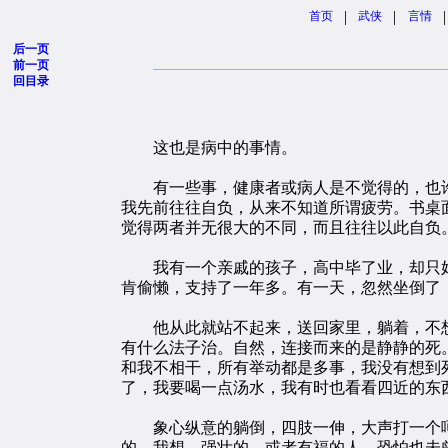
|
|
|
首页
武侠
言情
后一页
前一页
回目录
这也是病中的事情。
有一些事，健康者或病人是不觉得的，也许
我先前往往自负，从来不知道所谓疲劳。书桌
觉得两者并无很大的不同，而且往往以此自负
我有一个亲戚的孩子，高中毕了业，却只好
肯偷懒，支持了一年多。有一天，忽然坐倒了，
他从此就站不起来，送回家里，躺着，不想
有什么法子治。自然，连接而来的是静静的死
和我不相干，所有举动都是多事，我没有想到
了，我要喝一点汤水，我有时也看看四近的东
象心纵意的躺倒，四肢一伸，大声打一个呵
的。我想，强壮的，或者有福的人，恐怕也未