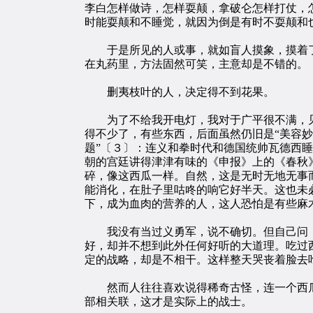
李白怎样做诗，怎样耍颠，拿破仑怎样打仗，
时能耍颠和不睡觉，就因为倒是有时不耍颠和
于是所见的人或事，就如盲人摸象，摸着了脚
在丸药里，方法固然可笑，主意却是不错的。
删夷枝叶的人，决定得不到花果。
为了不给我开电灯，我对于广平很不满，见
得不少了，有些东西，后面虽然仍旧是“美容妙
题”〔３〕：连义和拳时代和德国统帅瓦德西
朝的宫廷讲得津津有味的《申报》上的《春秋
碎，像这西瓜一样。自然，这是无时无地无事
能消化，在肚子里咕咚的响它好半天。这也未
下，成为血肉的营养的人，这人恐怕是有些麻
我没有当过义勇军，说不确切。但自己问：
好，却并不想到此外任何好听的大道理。吃过
定的战略，却是不相干。这样整天哭丧着脸去
然而人往往喜欢说得稀奇古怪，连一个西瓜
部相关联，这才是实际上的战士。