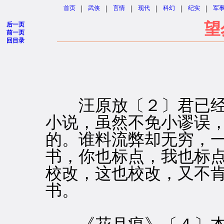
|
|
|
|
|
|
首页
武侠
言情
现代
科幻
纪实
军
望
后一页
前一页
回目录
汪原放〔２〕君已经
小说，虽然不免小谬误
的。谁料流弊却无穷，
书，你也标点，我也标
校改，这也校改，又不
书。