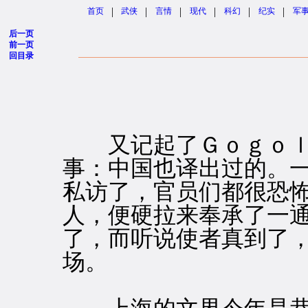
|
|
|
|
|
|
首页
武侠
言情
现代
科幻
纪实
军
后一页
前一页
回目录
又记起了Ｇｏｇｏｌ
事：中国也译出过的。
私访了，官员们都很恐
人，便硬拉来奉承了一
了，而听说使者真到了
场。