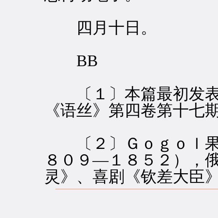
四月十日。
BB
〔１〕本篇最初发表
《语丝》第四卷第十七
〔２〕Ｇｏｇｏｌ果戈理
８０９—１８５２），
灵》、喜剧《钦差大臣