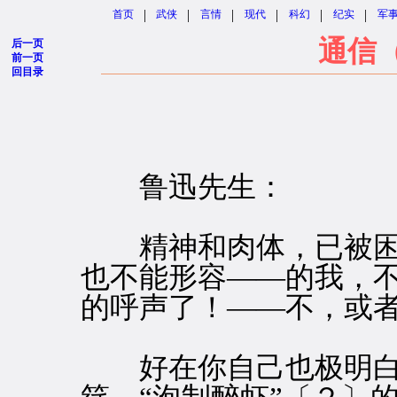
|
|
|
|
|
|
首页
武侠
言情
现代
科幻
纪实
军
通信
后一页
前一页
回目录
鲁迅先生：
精神和肉体，已被困
也不能形容——的我，不
的呼声了！——不，或
好在你自己也极明白