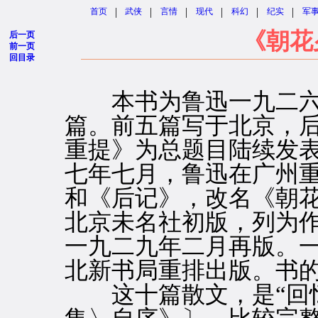
|
|
|
|
|
|
首页
武侠
言情
现代
科幻
纪实
军
《朝花
后一页
前一页
回目录
本书为鲁迅一九二六
篇。前五篇写于北京，
重提》为总题目陆续发
七年七月，鲁迅在广州
和《后记》，改名《朝
北京未名社初版，列为
一九二九年二月再版。
北新书局重排出版。书
这十篇散文，是“回忆