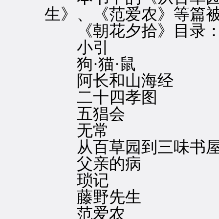
生》、《范爱农》等篇
《朝花夕拾》目录
小引
狗·猫·鼠
阿长和山海经
二十四孝图
五猖会
无常
从百草园到三味书
父亲的病
琐记
藤野先生
范爱农