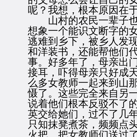
呢？我想，根本原因在
山村的农民一辈子也
想象一个能识文断字的
逃难到乡下，被乡人发
和洋装书，还能帮他们
事。好多年了，母亲出
接耳，吓得母亲只好成天
么多女教师一起来到山
慑了。这些完全来自另
说着他们根本反驳不了
英交给她们，过不了几
只知抹凳煮茶，频频点
火把，把女教师们送过