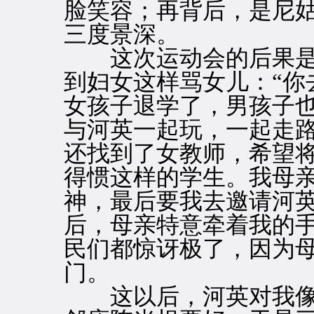
脸笑容；再背后，是尼
三度景深。
这次运动会的后果是
到妇女这样骂女儿：“你
女孩子退学了，男孩子
与河英一起玩，一起走
还找到了女教师，希望
得惯这样的学生。我母
神，最后要我去邀请河
后，母亲特意牵着我的
民们都惊讶极了，因为
门。
这以后，河英对我像