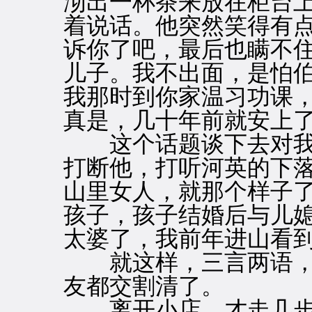
沏出一杯茶来放在柜台
着说话。他突然笑得有点
诉你了吧，最后也瞒不
儿子。我不出面，是怕
我那时到你家温习功课
真是，几十年前就安上了
这个话题谈下去对我
打断他，打听河英的下落
山里女人，就那个样子
孩子，孩子结婚后与儿
太婆了，我前年进山看到
就这样，三言两语，
友都交割清了。
离开小店，才走几步