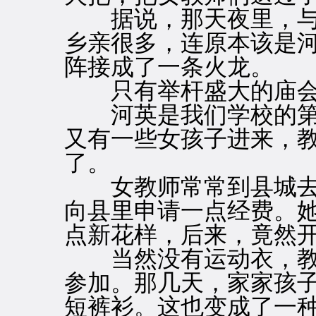
据说，那天夜里，与
乡亲很多，连原本该是河
阵接成了一条火龙。
只有举杆盛大的庙会
河英是我们学校的第
又有一些女孩子进来，
了。
女教师常常到县城去
向县里申请一点经费。
点新花样，后来，竟然
当然没有运动衣，教
参加。那几天，家家孩
短裤衫。这也变成了一