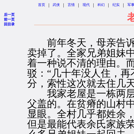
|
|
|
|
|
|
首页
武侠
言情
现代
科幻
纪实
军
后一页
前一页
回目录
前年冬天，母亲告诉
卖掉了。全家兄弟姐妹
着一种说不清的理由。
驳：“几十年没人住，再
分，索性这次就去住几天
我家老屋是一栋两层
父盖的。在贫瘠的山村
显眼。全村几乎都姓余
但是最能代表余氏家族