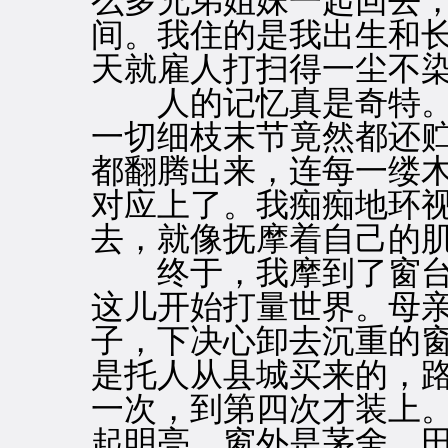
么多兄弟姐妹一起回去
间。我住的是我出生和
天就雇人打扫得一尘不
人的记忆真是奇特。
一切细枝末节竟然都还
都翻腾出来，连每一缕
对应上了。我痴痴地环
去，就像抚摩着自己的
终于，我摩到了窗台
这儿开始打量世界。母
子，下决心卸去沉重的
是托人从县城买来的，
一次，到第四次才装上
起明亮。窗外是茅舍、