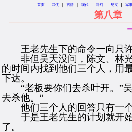
|
|
|
|
|
|
首页
武侠
言情
现代
科幻
纪实
军
第八章 
王老先生下的命令一向只许
非但吴天没问，陈文、林光
的时间内找到他们三个人，用
下达。
“老板要你们去杀叶开。”吴
去杀他。”
他们三个人的回答只有一个字
于是王老先生的计划就开始
了。