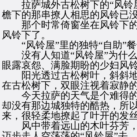
拉萨城外古松树下的“风铃屋
檐下的那串撩人相思的风铃已
那个时常倚窗坐在风铃下的少
风铃下了。
“风铃屋”里的独特“自助”
没有人知道“风铃屋”为什么
眼露哀怨、满脸期盼的少妇风
阳光透过古松树叶，斜斜地投
在古松树下，双眼注视着寂静的
今天拉萨的天气是个难得的
却没有那边城独特的酷热，所
来，很轻柔地撩起了叶开的发
风中带着远山的木叶芬芳，
迈步走人空荡荡的“风铃屋”去