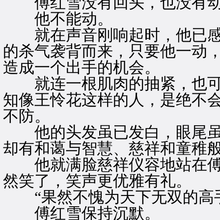
傅红雪没有回头，也没有
他不能动。
就在声音刚响起时，他已感
的杀气袭背而来，只要他一动
造成一个出手的机会。
就连一根肌肉的抽紧，也可
知像王怜花这样的人，是绝不
不防。
他的头发虽已发白，眼尾虽
却有和蔼与智慧、慈祥和童稚
他就满脸慈祥仪容地站在傅
然笑了，笑声更优雅有礼。
“果然不愧为天下无双的高手
傅红雪保持沉默。