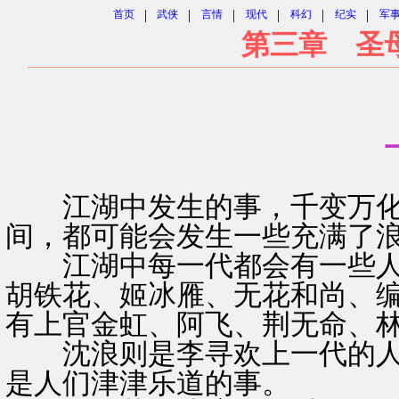
|
|
|
|
|
|
首页
武侠
言情
现代
科幻
纪实
军
第三章 圣
江湖中发生的事，千变万化
间，都可能会发生一些充满了
江湖中每一代都会有一些人
胡铁花、姬冰雁、无花和尚、
有上官金虹、阿飞、荆无命、
沈浪则是李寻欢上一代的人
是人们津津乐道的事。