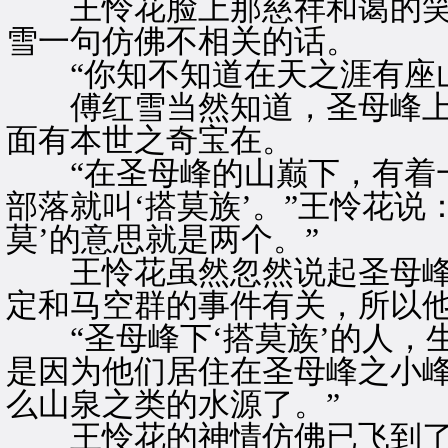
王怜花脸上那慈祥和蔼的笑
雪一句仿佛不相关的话。
“你知不知道在天之涯有座山
傅红雪当然知道，圣母峰上
面有本世之奇宝在。
“在圣母峰的山巅下，有着一
部落就叫‘搭莫族’。”王怜花说
莫’的意思就是两个。”
王怜花虽然忽然说起圣母峰‘
定和马空群的事件有关，所以
“圣母峰下‘搭莫族’的人，
是因为他们居住在圣母峰之小
么山泉之类的水源了。”
王怜花的神情仿佛已飞到了