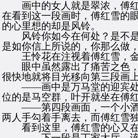
画中的女人就是翠浓，傅红
在看到这一段画时，傅红雪的
的心里想的却是风铃。
风铃你如今在何处？是不是
是如你信上所说的，你那么做
王怜花在注视着傅红雪，金
眼中虽然露出了痛苦之色，
很快地就将目光移向第三段画
——画中是万马堂的迎宾处
位的是马空群，叶开就坐在傅
——第四段画面，一个小酒
两人手勾着手离去，而傅红雪
看到这里，傅红雪的心又在
——下一段是丁家大厅，该