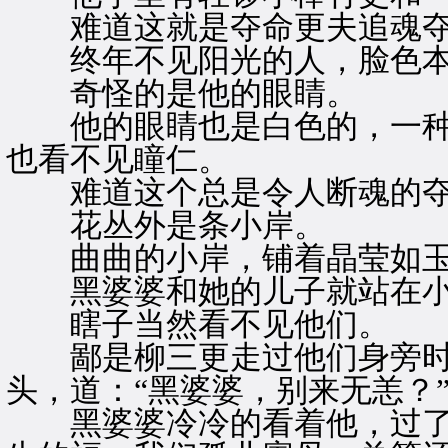
难道这就是夺命更夫追魂夺
终年不见阳光的人，脸色本
奇怪的是他的眼睛。
他的眼睛也是白色的，一种
也看不见瞳仁。
难道这个总是令人断魂的夺
花丛外是条小岸。
曲曲的小岸，铺着晶莹如玉
黑婆婆和她的儿子就站在小
瞎子当然看不见他们。
鄙是柳三更走过他们身旁时
头，道：“黑婆婆，别来无恙？
黑婆婆冷冷的看着他，过了很