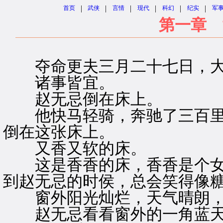
|
|
|
|
|
|
首页
武侠
言情
现代
科幻
纪实
军
第一章 
夺命更夫三月二十七日，大
诸事皆宜。
赵无忌倒在床上。
他快马轻骑，奔驰了三百里
倒在这张床上。
又香又软的床。
这是香香的床，香香是个女
到赵无忌的时侯，总会笑得像
窗外阳光灿烂，天气晴朗，
赵无忌看看窗外的一角蓝天