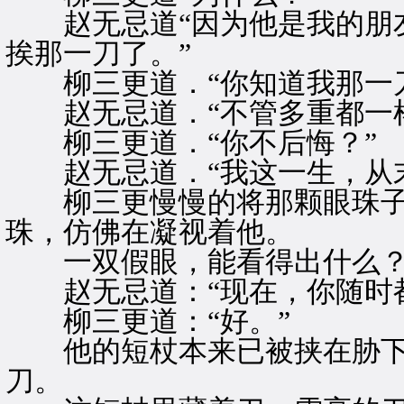
赵无忌道“因为他是我的朋友
挨那一刀了。”
柳三更道．“你知道我那一刀
赵无忌道．“不管多重都一样
柳三更道．“你不后悔？”
赵无忌道．“我这一生，从末
柳三更慢慢的将那颗眼珠子
珠，仿佛在凝视着他。
一双假眼，能看得出什么
赵无忌道：“现在，你随时都
柳三更道：“好。”
他的短杖本来已被挟在胁下
刀。