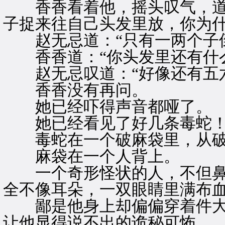
香香看着他，摇头叹气，道：
子捉来往自己头发里放，你为什
赵无忌道：“只有一两个子倒
香香道：“你头发里还有什么
赵无忌叹道：“好像还有五六
香香没有再问。
她已经吓得声音都哑了。
她已经看见了好几条毒蛇
毒蛇在一个破麻袋里，从破
麻袋在一个人背上。
一个奇形怪状的人，不但鼻
全不像耳朵，一双眼睛里满布
鄙是他身上却偏偏穿着件大
让他显得说不出的诡秘可怖。