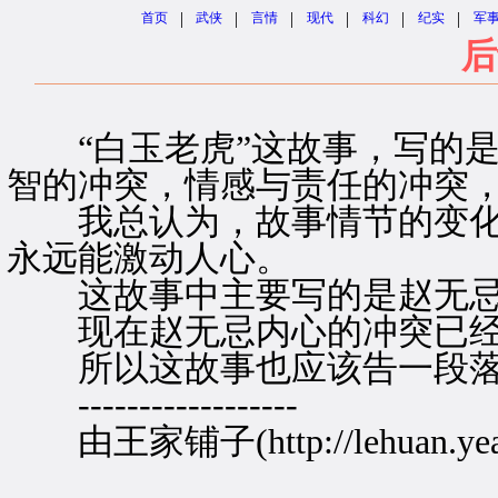
|
|
|
|
|
|
首页
武侠
言情
现代
科幻
纪实
军
后
“白玉老虎”这故事，写的是
智的冲突，情感与责任的冲突
我总认为，故事情节的变化
永远能激动人心。
这故事中主要写的是赵无忌
现在赵无忌内心的冲突已经
所以这故事也应该告一段
------------------
由王家铺子(http://lehuan.yea