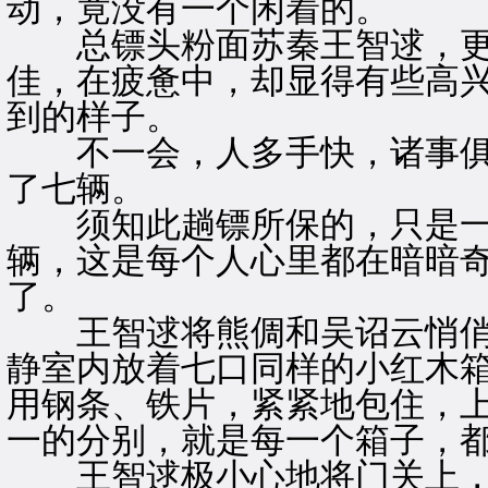
动，竟没有一个闲着的。
总镖头粉面苏秦王智逑，更
佳，在疲惫中，却显得有些高
到的样子。
不一会，人多手快，诸事俱
了七辆。
须知此趟镖所保的，只是一
辆，这是每个人心里都在暗暗
了。
王智逑将熊倜和吴诏云悄俏
静室内放着七口同样的小红木
用钢条、铁片，紧紧地包住，
一的分别，就是每一个箱子，
王智逑极小心地将门关上，