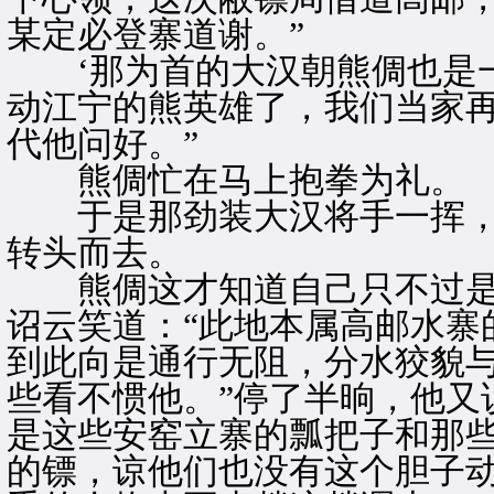
某定必登寨道谢。”
‘那为首的大汉朝熊倜也是一
动江宁的熊英雄了，我们当家
代他问好。”
熊倜忙在马上抱拳为礼。
于是那劲装大汉将手一挥，
转头而去。
熊倜这才知道自己只不过是
诏云笑道：“此地本属高邮水寨
到此向是通行无阻，分水狡貌
些看不惯他。”停了半晌，他又
是这些安窑立寨的瓢把子和那
的镖，谅他们也没有这个胆子