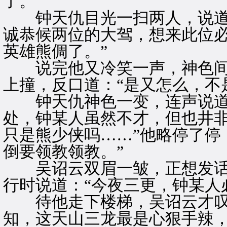
了。”
钟天仇目光一扫两人，说道：
诚恭候两位的大驾，想来此位
英雄熊倜了。”
说完他又冷笑一声，神色间
上撞，反口道：“是又怎么，不
钟天仇神色一变，连声说道：
处，钟某人虽然不才，但也井
只是熊少侠吗……”他略停了停
倒要领教领教。”
吴诏云双眉一皱，正想发话
行时说道：“今夜三更，钟某人
待他走下楼梯，吴诏云才叹了
知，这天山三龙最是心狠手辣