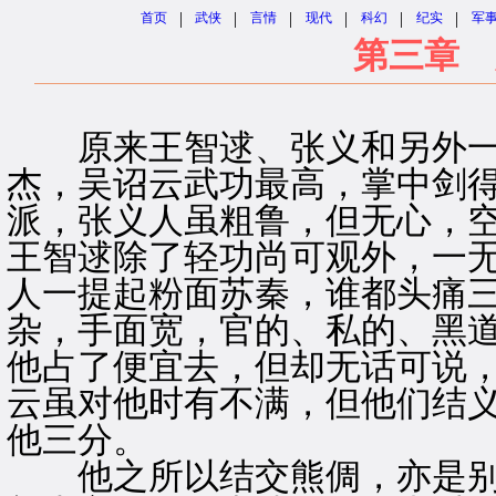
|
|
|
|
|
|
首页
武侠
言情
现代
科幻
纪实
军
第三章 
原来王智逑、张义和另外一
杰，吴诏云武功最高，掌中剑
派，张义人虽粗鲁，但无心，
王智逑除了轻功尚可观外，一
人一提起粉面苏秦，谁都头痛
杂，手面宽，官的、私的、黑
他占了便宜去，但却无话可说
云虽对他时有不满，但他们结
他三分。
他之所以结交熊倜，亦是别