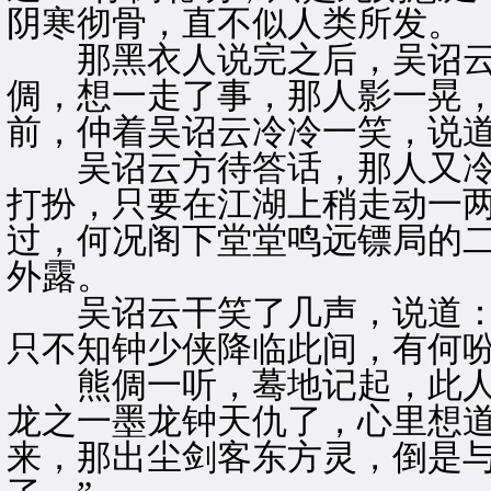
阴寒彻骨，直不似人类所发。
那黑衣人说完之后，吴诏云
倜，想一走了事，那人影一晃
前，仲着吴诏云冷冷一笑，说道
吴诏云方待答话，那人又冷笑
打扮，只要在江湖上稍走动一
过，何况阁下堂堂鸣远镖局的二
外露。
吴诏云干笑了几声，说道：“
只不知钟少侠降临此间，有何吩
熊倜一听，蓦地记起，此人
龙之一墨龙钟天仇了，心里想道
来，那出尘剑客东方灵，倒是