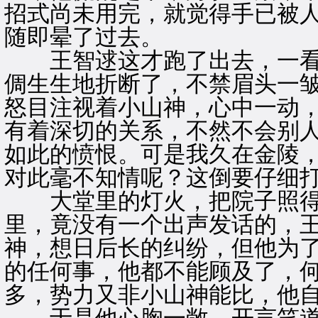
招式尚未用完，就觉得手已被
随即晕了过去。
王智逑这才跑了出去，一看
倜生生地折断了，不禁眉头一
怒目注视着小山神，心中一动，
有着深切的关系，不然不会别
如此的愤恨。可是我久在金陵
对此毫不知情呢？这倒要仔细打
大堂里的灯火，把院子照得
里，竟没有一个出声发话的，
神，想日后长的纠纷，但他为
的任何事，他都不能顾及了，
多，势力又非小山神能比，他