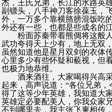
杰，王氏兄弟，长江的水路英
副镖头，八手神刀客徐葆玉，
外，一万多个靠横胳膀混饭吃
外还有一些，也都是些成名的
粉面苏秦带着熊倜将这般人
武功夸得天上少有，地上无双
虽然知道他是星月双剑的衣体
心里多少有些怀疑和藐视，但
也极力地恭维。
酒来酒往，大家喝得兴高采
起来，高声说道：“各位兄弟，
得了这等少年英雄，我知道大
英雄定必要配美人，你我众家
不到哪里去，我主张飞柬相传