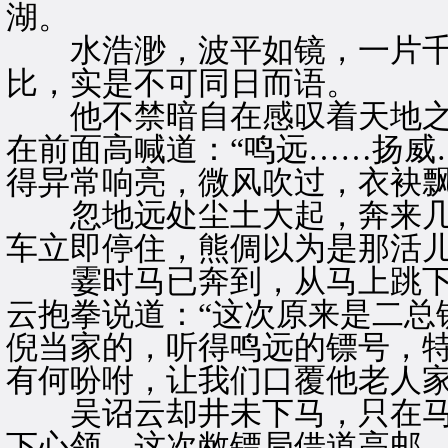
湖。
水浩渺，波平如镜，一片千
比，实是不可同日而语。
他不禁暗自在感叹着天地之
在前面高喊道：“鸣远……扬威
得异常响亮，微风吹过，衣袂
忽地远处尘土大起，奔来几
车立即停住，熊倜以为是那活
霎时马已奔到，从马上跳下
云抱拳说道：“这次原来是二总
倪当家的，听得鸣远的镖号，
有何吩咐，让我们口覆他老人家
吴诏云却井未下马，只在马上
下心领，这次敝镖局借道高邮