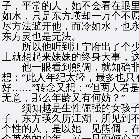
子，平常的人，她不会看在眼
如水，只是东方瑛却一万个不
尽方法避开他，而冷如水，也
东方灵也是无法。
所以他听到江宁府出了个少
上就想起来妹妹的终身大事，
他一眼看到熊倜，就知确非
想：“此人年纪太轻，最多也只
好……”转念又想：“但两人若
无意，那么年龄又有何妨？”
须知越是生性倔强的女孩子
子，东方瑛久历江湖，所见到
个性的人，是以她一见熊倜，
个英俊的少年，就一见而倾心