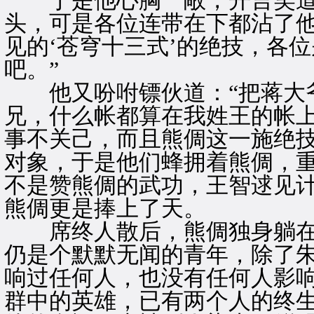
于是他心胸一敞，开言笑道：
头，可是各位连带在下都沾了
见的‘苍穹十三式’的绝技，各
吧。”
他又吩咐镖伙道：“把蒋大爷
兄，什么帐都算在我姓王的帐上
事不关己，而且熊倜这一施绝
对象，于是他们蜂拥着熊倜，
不是赞熊倜的武功，王智逑见
熊倜更是捧上了天。
席终人散后，熊倜独身躺在
仍是个默默无闻的青年，除了
响过任何人，也没有任何人影
群中的英雄，已有两个人的终