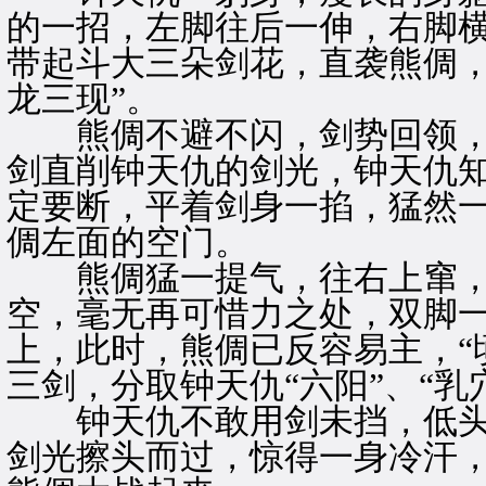
的一招，左脚往后一伸，右脚
带起斗大三朵剑花，直袭熊倜，
龙三现”。
熊倜不避不闪，剑势回领，
剑直削钟天仇的剑光，钟天仇
定要断，平着剑身一掐，猛然一
倜左面的空门。
熊倜猛一提气，往右上窜，
空，毫无再可惜力之处，双脚
上，此时，熊倜已反容易主，“
三剑，分取钟天仇“六阳”、“乳
钟天仇不敢用剑未挡，低头
剑光擦头而过，惊得一身冷汗