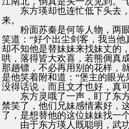
江南北，倒真是头一次见到。”
东方瑛却也连忙低下头去，
来。
粉面苏秦是何等人物，两眼
笑道：“好个出尘剑客，我当他
却不知他是替妹妹来找妹丈的
哄，落得皆大欢喜，若熊倜真
那趟镖，不必再用别的花样，
是他笑着附和道：“堡主的眼光
没得话说，而且文才也好，真可
东方灵哦了一声，盯了东方
禁笑了，他们兄妹感情素好，
了，是想替他的这位妹妹找一
由于东方瑛人既聪明，武功