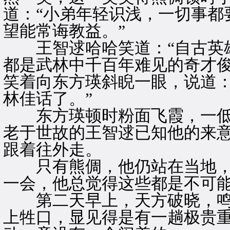
道：“小弟年轻识浅，一切事都
望能常诲教益。”
王智逑哈哈笑道：“自古英雄
都是武林中千百年难见的奇才俊
笑着向东方瑛斜睨一眼，说道：
林佳话了。”
东方瑛顿时粉面飞霞，一低
老于世故的王智逑已知他的来
跟着往外走。
只有熊倜，他仍站在当地，
一会，他总觉得这些都是不可
第二天早上，天方破晓，鸣
上牲口，显见得是有一趟极贵