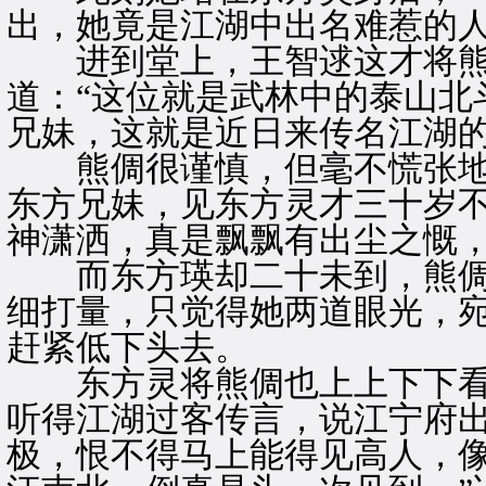
出，她竟是江湖中出名难惹的
进到堂上，王智逑这才将熊
道：“这位就是武林中的泰山北
兄妹，这就是近日来传名江湖的
熊倜很谨慎，但毫不慌张地
东方兄妹，见东方灵才三十岁
神潇洒，真是飘飘有出尘之慨
而东方瑛却二十未到，熊倜
细打量，只觉得她两道眼光，
赶紧低下头去。
东方灵将熊倜也上上下下看了
听得江湖过客传言，说江宁府
极，恨不得马上能得见高人，