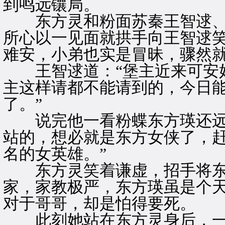
到鸣远镶局。
东方灵和粉面苏秦王智逑、
所心以一见面就拱手向王智逑笑
难安，小弟也实是冒昧，骤然就
王智逑道：“堡主近来可安好
主这样请都不能请到的，今日
了。”
说完他一看粉蝶东方瑛还远远
站的，想必就是东方女侠了，
名的女英雄。”
东方灵笑着谦虚，招手将东
家，家教极严，东方瑛虽是个
对于哥哥，却是怕得要死。
此刻她站在东方灵身后，一