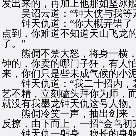
发出来的，再加上他那如坚冰
吴诏云道：“钟大侠与我等素
钟天仇道：“你大概弄错了，
点到，你难道不知道天山飞龙
了。”
熊倜不禁大怒，将身一横，拦
钟的，你卖的哪门子狂，有人
来，你们只是些未成气候的小泥
钟天仇道：“我二十招内，若
艺不精，立刻磕头拜你为师，
就没有我墨龙钟天仇这号人物。
熊倜冷笑一声，抽出剑来，
反撩，由下而上，一招“金鸟初
钟天仇一躬身，瘦长的身躯