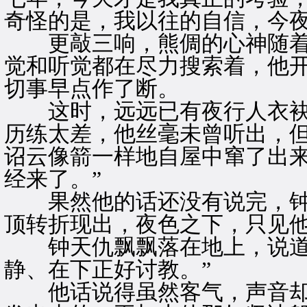
奇怪的是，我以往的自信，今夜
更敲三响，熊倜的心神随着
觉和听觉都在尽力搜索着，他
切事早点作了断。
这时，远远已有夜行人衣袂
历练太差，他丝毫未曾听出，
诏云像箭一样地自屋中窜了出来
经来了。”
果然他的话还没有说完，钟
顶转折现出，夜色之下，只见
钟天仇飘飘落在地上，说道：
静、在下正好讨教。”
他话说得虽然客气，声音却