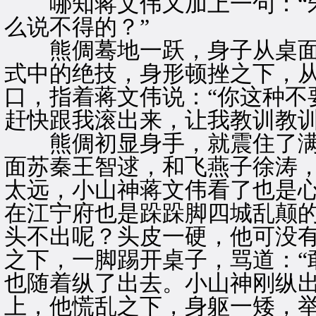
哪知蒋文伟又加上一句：“朱
么说不得的？”
熊倜蓦地一跃，身子从桌面
式中的绝技，身形顿挫之下，
口，指着蒋文伟说：“你这种不
赶快跟我滚出来，让我教训教训
熊倜初显身手，就震住了满
面苏秦王智逑，和飞燕子徐涛
太远，小山神蒋文伟看了也是
在江宁府也是跺跺脚四城乱颠
头不出呢？头皮一硬，他可没
之下，一脚踢开桌子，骂道：“
也随着纵了出去。小山神刚纵
上，他慌乱之下，身躯一矮，举