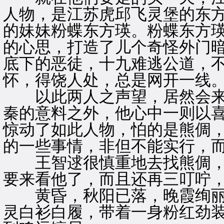
人物，是江苏虎邱飞灵堡的东
的妹妹粉蝶东方瑛。粉蝶东方
的心思，打造了儿个奇怪外门
底下的恶徒，十九难逃公道，
怀，得饶人处，总是网开一线
以此两人之声望，居然会来
秦的意料之外，他心中一则以
惊动了如此人物，怕的是熊倜
的一些事情，非但不能实行，
王智逑很慎重地去找熊倜，
要来看他了，而且还再三叮咛
黄昏，秋阳已落，晚霞绚丽
灵白衫白履，带着一身粉红劲