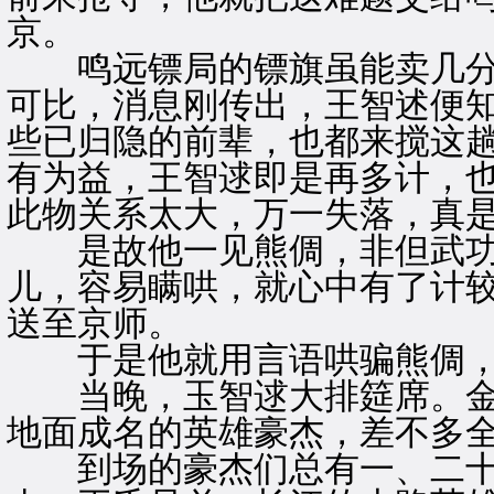
京。
鸣远镖局的镖旗虽能卖几分
可比，消息刚传出，王智述便
些已归隐的前辈，也都来搅这
有为益，王智逑即是再多计，
此物关系太大，万一失落，真
是故他一见熊倜，非但武功
儿，容易瞒哄，就心中有了计
送至京师。
于是他就用言语哄骗熊倜，
当晚，玉智逑大排筵席。金
地面成名的英雄豪杰，差不多
到场的豪杰们总有一、二十