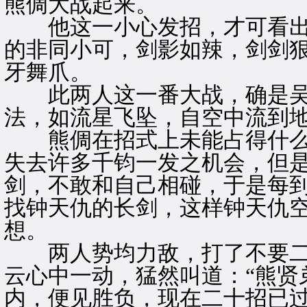
熊倜大战起来。
他这一小心发招，才可看出“
的非同小可，剑影如辣，剑剑
牙舞爪。
此两人这一番大战，确是吴
法，如流星飞坠，自空中流到
熊倜在招式上未能占得什么
失去许多千钧一发之机会，但
剑，不敢和自己相碰，于是每
找钟天仇的长剑，这样钟天仇
想。
两人势均力敌，打了不要二
云心中一动，猛然叫道：“熊贤
内，便见胜负，现在二十招已