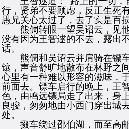
王智逑道：“路上的一切，自
行，贤弟不要顾虑，反正生死
愚兄关心太过了，去了实是百损
熊倜转眼一望吴诏云，见他
没有因为王智逑的不去，露出
话。
熊倜和吴诏云并肩骑在镖车
镶，声音舒旷地散布在林野之
心里有一种难以形容的滋味，
前面去。镖车启行的晚上，王
色，由鸣远镖局走了出来，身
良骏，匆匆地由小西门穿出城
处。
掇车绕过邵伯湖，而至高邮