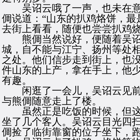
吴诏云哦了一声，也未在意
倜说道：“山东的扒鸡烙饼，最
去街上看看，随便也尝尝扒鸡烧
熊倜当然说好，便随着吴诏
城，自不能与江宁、扬州等处
之处。他们信步走到街上，也
件山东的上产，拿在手上，他
有趣。
闲逛了一会儿，吴诏云见前
与熊倜随意走上了楼。
虽然正是吃饭的时候，但这
坐了几个客人。吴诏云目光四
倜捡了临街靠窗的位子坐下，