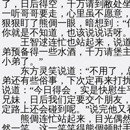
了，日后得空，千万请到敝处坐
一听哥哥要走，心里虽不愿意
狠狠盯了熊倜一眼，暗想到：“
你就是不知道，也该说说话呀。
王智逑连忙也站起来，说道：
弟预备得一些水酒，千万请堡
小弟了。”
东方灵笑说道：“不用了，总
弟还有些俗事，下次定再来打扰
说道：“今日得会，实是快慰生
兄妹，日后我们定要交个朋友
定路上还会碰到呢。”说完他又
熊倜连忙站起来，目光偶然
然一笑，这一笑笑得熊倜顿时