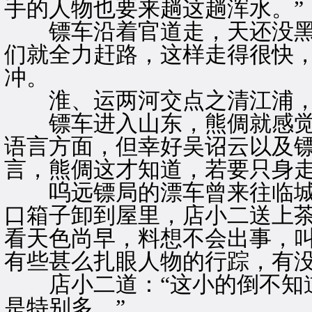
手的人物也要来趟这趟浑水。”
镖车沿着官道走，天还没黑
们就全力赶路，这样走得很快
冲。
淮、运两河交点之清江浦，
镖车进入山东，熊倜就感觉
语言方面，但幸好吴诏云以及
言，熊倜这才知道，若要只身
呜远镖局的漂车曾来往临城
口箱子卸到屋里，店小二送上
看天色尚早，料想不会出事，叫
有些甚么扎眼人物的行踪，有没
店小二道：“这小的倒不知道
是特别多。”