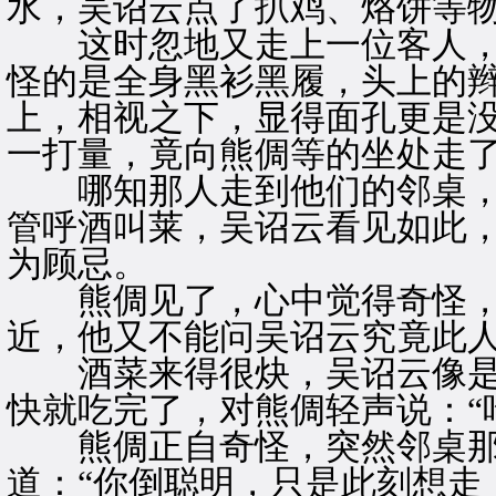
水，吴诏云点了扒鸡、烙饼等
这时忽地又走上一位客人，
怪的是全身黑衫黑履，头上的
上，相视之下，显得面孔更是
一打量，竟向熊倜等的坐处走
哪知那人走到他们的邻桌，
管呼酒叫莱，吴诏云看见如此
为顾忌。
熊倜见了，心中觉得奇怪，
近，他又不能问吴诏云究竟此
酒菜来得很炔，吴诏云像是
快就吃完了，对熊倜轻声说：“
熊倜正自奇怪，突然邻桌那
道：“你倒聪明，只是此刻想走