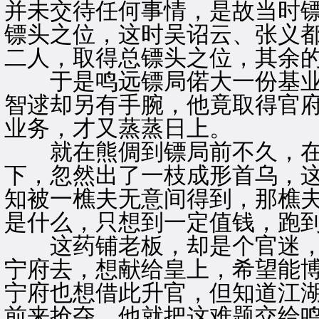
并未交待任何事情，是故当时
镖头之位，这时吴诏云、张义
二人，取得总镖头之位，其余
于是鸣远镖局偌大一份基业
智逑却另有手腕，他竟取得官
业务，才又蒸蒸日上。
就在熊倜到镖局前不久，在
下，忽然出了一枝成形首乌，
知被一樵夫无意间得到，那樵
是什么，只想到一定值钱，跑
这药铺老板，却是个官迷，
宁府去，想献给皇上，希望能
宁府也想借此升官，但知道江
前来抢夺，他就把这难题交给