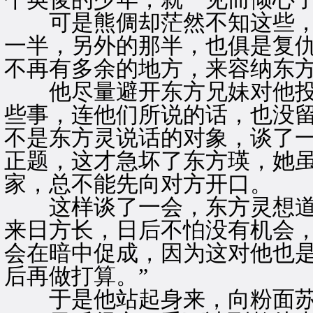
可是熊倜却茫然不知这些，
一半，另外的那半，也俱是复
不再有多余的地方，来容纳东
他尽量避开东方兄妹对他投
些事，连他们所说的话，也没
不是东方灵说话的对象，谈了
正题，这才急坏了东方瑛，她
家，总不能先向对方开口。
这样谈了一会，东方灵想道：
来日方长，日后不怕没有机会
会在暗中促成，因为这对他也
后再做打算。”
于是他站起身来，向粉面苏