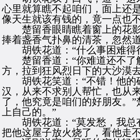
心里就算瞧不起咱们，面上还
像天生就该有钱的，竟一点也不
楚留香眼睛瞧着窗上的花影
捧着盏香气扑鼻的清茶，忽然道
胡铁花道：“什么事困难得很
楚留香道：“你难道还不了解
方，拉到狂风烈日下的大沙漠去
胡铁花笑道：“不错！他的确
汉，从来不求别人帮忙，也从
了，他究竟是咱们的好朋友。”
上自己的。”
胡铁花道：“莫发愁，我总有
把他这屋子放火烧了，看他走不