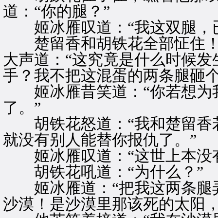
道：“你的腿？”
姬冰雁叹道：“我这双腿，已
楚留香和胡铁花全部怔住！
大声道：“这究竟是什么时候发
手？我不把这混蛋的两条腿砸个
姬冰雁昔笑道：“你若想为我
了。”
胡铁花怒道：“我和楚留香若
就没有别人能替你报仇了。”
姬冰雁叹道：“这世上本没有
胡铁花吼道：“为什么？”
姬冰雁道：“把我这两条腿弄
沙漠！是沙漠里那该死的太阳，