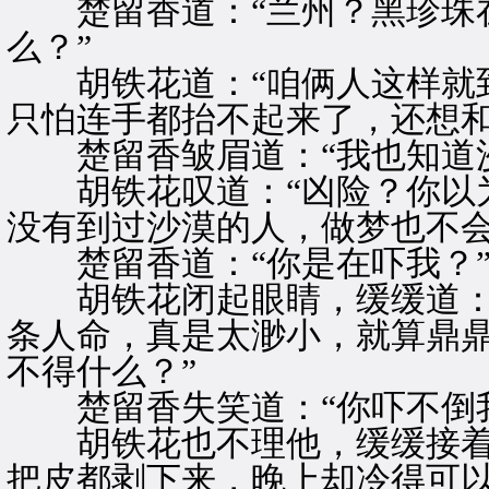
楚留香道：“兰州？黑珍珠在
么？”
胡铁花道：“咱俩人这样就到
只怕连手都抬不起来了，还想和
楚留香皱眉道：“我也知道沙
胡铁花叹道：“凶险？你以为
没有到过沙漠的人，做梦也不会
楚留香道：“你是在吓我？
胡铁花闭起眼睛，缓缓道：“
条人命，真是太渺小，就算鼎
不得什么？”
楚留香失笑道：“你吓不倒我
胡铁花也不理他，缓缓接着道
把皮都剥下来，晚上却冷得可