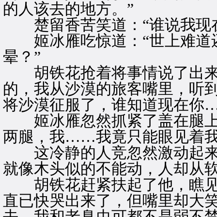
的人该去的地方。”
楚留香苦笑道：“谁说我现在
姬冰雁吃惊道：“世上难道还
晕？”
胡铁花抢着将事情说了出来又
的，我从沙漠的旅客嘴里，听
将沙漠征服了，谁知道现在你…
姬冰雁忽然抓紧了盖在腿上的
两腿，我……我竟只能眼见着我
这冷静的人竞忽然激动起来
就像木头似的不能动，人却从
胡铁花赶紧扶起了他，瞧见
直已快哭出来了，但嘴里却大笑
去，我和老臭虫可都不是弱不禁