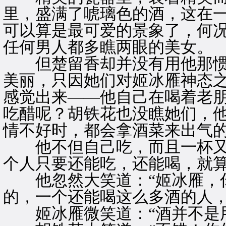
里，盛满了唬璃色的酒，这在
可以算是最可爱的景象了，何
任何男人都多瞧两眼的美女。
但楚留香却并没有用他那惯
美丽，只因她们对姬冰雁神态
感觉出来——他自己在喝着老
吃醋呢？胡铁花也没瞧她们，
情不好时，都会拿酒菜来出气
他不但自己吃，而且一杯又
个人只要还能吃，还能喝，就
他忽然大笑道：“姬冰雁，你
的，一个还能喝这么多酒的人
姬冰雁微笑道：“酒并不是用