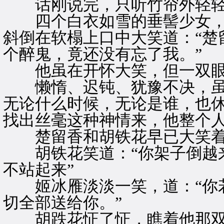
话刚说完，只听竹帘外轻轻
四个白衣如雪的垂髻少女，
斜倒在软榻上口中大笑道：“楚
个醉鬼，竟还没有忘了我。”
他虽在开怀大笑，但一双眼
懒惰、迟钝、犹豫不决，虽
无论什么时候，无论是谁，也
找出丝毫这种神情来，他整个
楚留香和胡铁花早已大笑着
胡铁花笑道：“你架子倒越来
不站起来”
姬冰雁淡淡一笑，道：“你若
切全部送给你。”
胡跌花怔了怔，瞧着他那双