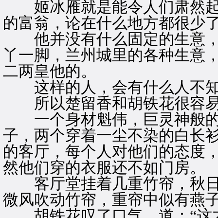
姬冰雁就是能令人们肃然起
的富翁，论在什么地方都很少
他并没有什么固定的生意，
丫一脚，兰州城里的各种生意
二两皇他的。
这样的人，会有什么人不知
所以楚留香和胡铁花很容易
一个身材魁伟，巨灵神般的
子，两个穿着一尘不染的白长
的客厅，每个人对他们的态度
然他们穿的衣服还不如门房。
客厅堂挂着几重竹帘，秋日
微风吹动竹帘，重帘中似有燕
胡铁花叹了口气，道：“这才