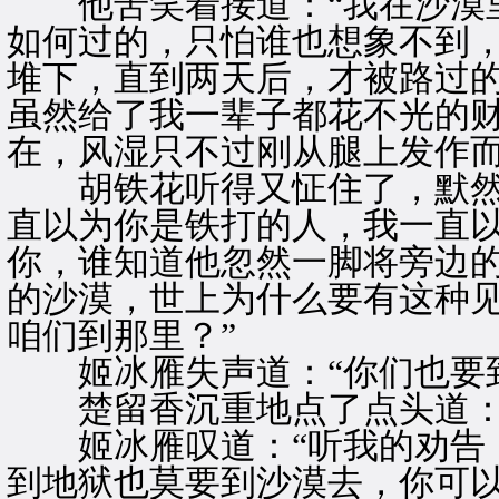
他苦笑着接道：“我在沙漠里
如何过的，只怕谁也想象不到
堆下，直到两天后，才被路过
虽然给了我一辈子都花不光的
在，风湿只不过刚从腿上发作而
胡铁花听得又怔住了，默然道
直以为你是铁打的人，我一直
你，谁知道他忽然一脚将旁边的
的沙漠，世上为什么要有这种
咱们到那里？”
姬冰雁失声道：“你们也要到
楚留香沉重地点了点头道：“
姬冰雁叹道：“听我的劝告，
到地狱也莫要到沙漠去，你可