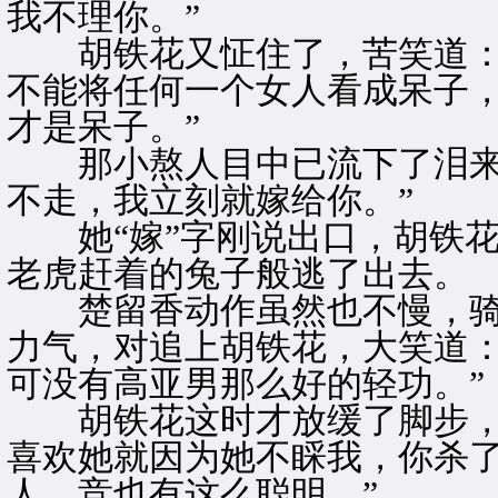
我不理你。”
胡铁花又怔住了，苦笑道：“
不能将任何一个女人看成呆子
才是呆子。”
那小熬人目中已流下了泪来，
不走，我立刻就嫁给你。”
她“嫁”字刚说出口，胡铁花
老虎赶着的兔子般逃了出去。
楚留香动作虽然也不慢，骑
力气，对追上胡铁花，大笑道：
可没有高亚男那么好的轻功。”
胡铁花这时才放缓了脚步，苦
喜欢她就因为她不睬我，你杀
人，竞也有这么聪明。”