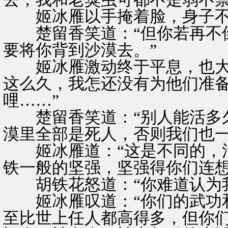
姬冰雁以手掩着脸，身子不
楚留香笑道：“但你若再不倒
要将你背到沙漠去。”
姬冰雁激动终于平息，也大笑
这么久，我怎还没有为他们准
哩……”
楚留香笑道：“别人能活多久
漠里全部是死人，否则我们也一
姬冰雁道：“这是不同的，活
铁一般的坚强，坚强得你们连想
胡铁花怒道：“你难道认为我
姬冰雁叹道：“你们的武功和
至比世上任人都高得多，但你