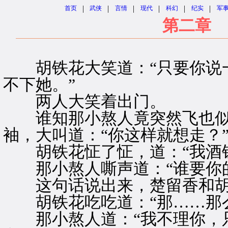
|
|
|
|
|
|
首页
武侠
言情
现代
科幻
纪实
军
第二章 
胡铁花大笑道：“只要你说一
不下她。”
两人大笑着出门。
谁知那小熬人竟突然飞也似
袖，大叫道：“你这样就想走？
胡铁花怔了怔，道：“我酒钱
那小熬人嘶声道：“谁要你的
这句话说出来，楚留香和胡
胡铁花吃吃道：“那……那么
那小熬人道：“我不理你，只