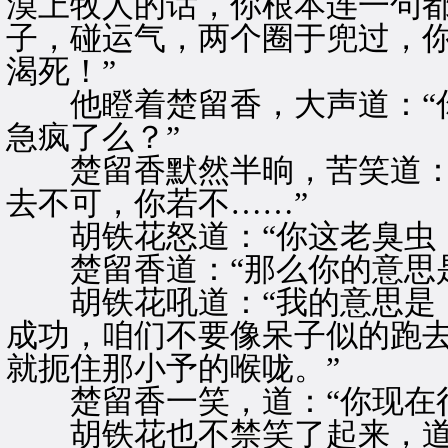
漠上牧人的话，你根本连一句
子，碰运气，两个圈于兜过，
渴死！”
他瞪着楚留香，大声道：“你
急疯了么？”
楚留香默然半晌，苦笑道：“
去不可，你若不……”
胡铁花怒道：“你这老臭虫，
楚留香道：“那么你的意思是
胡铁花吼道：“我的意思是，
成功，咱们不要像呆子似的跑
就扼住那小予的喉咙。”
楚留香一笑，道：“你现在很
胡铁花也不禁笑了起来，道：