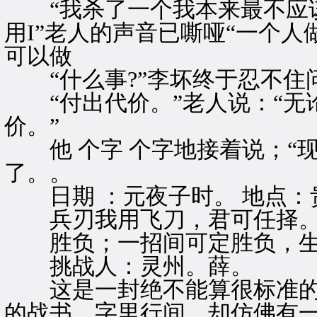
“我杀了一个我本来最不应该
用I”老人的声音已嘶哑“一个
可以做
“什么事?”李坏终于忍不住
“付出代价。”老人说：“无
价。”
他 个字 个字地接着说；“
了。。
日期 ：元夜子时。 地点：
兵刃我用飞刀，君可任择
胜负；一招间可定胜负，生
挑战人：灵州。薛。
这是一封绝不能算很标准的
的战书。字里行间，却仿佛有