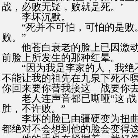
战，必败无疑，败就是死。’
李坏沉默。
“死并不可怕，可怕的是败。
败。”
他苍白衰老的脸上已因激动
前脸上所发生的那种红晕。
“因为我是李家的人，我绝不
不能让我的祖先在九泉下死不暝
你回来要你替我接这—战要你去
老人连声音都已嘶哑“这 战
胜，不许败。”
李坏的脸已由疆硬变为扭曲
都绝对不会想到他的脸会变得