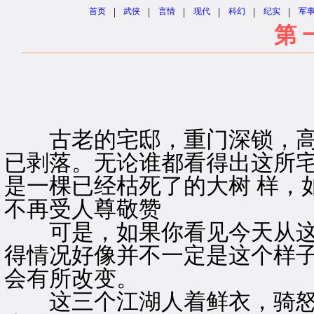
|
|
|
|
|
|
首页
武侠
言情
现代
科幻
纪实
军
第 
古老的宅邸，重门深锁，高
已剥落。无论谁都看得出这所
是一棵已经枯死了的大树 样，
不再受人尊敬赞
可是，如果你看见今天从这
得情况好像并不一定是这个样子
会有所改变。
这三个江湖人着鲜衣，骑怒