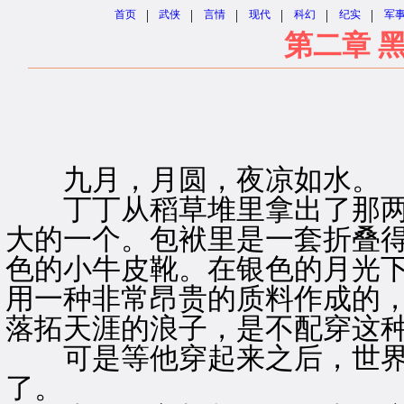
|
|
|
|
|
|
首页
武侠
言情
现代
科幻
纪实
军
第二章 
九月，月圆，夜凉如水。
丁丁从稻草堆里拿出了那两
大的一个。包袱里是一套折叠
色的小牛皮靴。在银色的月光
用一种非常昂贵的质料作成的
落拓天涯的浪子，是不配穿这
可是等他穿起来之后，世界
了。